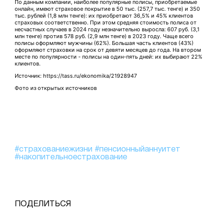
По данным компании, наиболее популярные полисы, приобретаемые
онлайн, имеют страховое покрытие в 50 тыс. (257,7 тыс. тенге) и 350
тыс. рублей (1,8 млн тенге): их приобретают 36,5% и 45% клиентов
страховых соответственно. При этом средняя стоимость полиса от
несчастных случаев в 2024 году незначительно выросла: 607 руб. (3,1
млн тенге) против 578 руб. (2,9 млн тенге) в 2023 году. Чаще всего
полисы оформляют мужчины (62%). Большая часть клиентов (43%)
оформляют страховки на срок от девяти месяцев до года. На втором
месте по популярности - полисы на один-пять дней: их выбирают 22%
клиентов.
Источник: https://tass.ru/ekonomika/21928947
Фото из открытых источников
#страхованиежизни
#пенсионныйаннуитет
#накопительноестрахование
ПОДЕЛИТЬСЯ