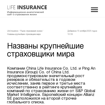
Информационно-аналитический
сайт о страховании жизни
LifeInsurance
/
Рынок страхования жизни
/
Добавлено 15 октября 2025 года в
Названы крупнейшие страховщики мира
10:59
Названы крупнейшие
страховщики мира
Компании China Life Insurance Co. Ltd. и Ping An
Insurance (Group) Co. of China Ltd.
продемонстрировали значительный рост
резервов и обязательств в годовом
исчислении, заняв первое и третье места
соответственно в рейтинге крупнейших
компаний по страхованию жизни от S&P Global
Market Intelligence. Европейский концерн Allianz
SE расположился на второй строчке
глобального списка.