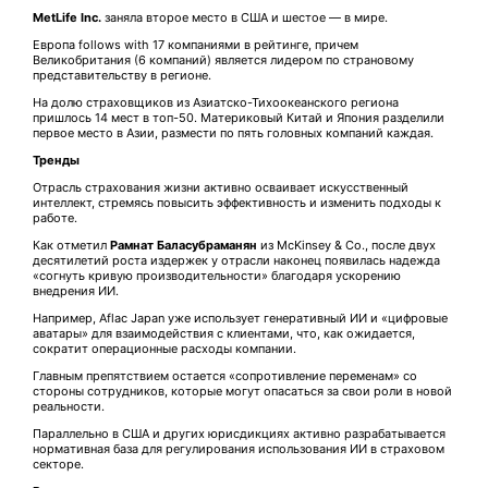
MetLife Inc.
заняла второе место в США и шестое — в мире.
Европа follows with 17 компаниями в рейтинге, причем
Великобритания (6 компаний) является лидером по страновому
представительству в регионе.
На долю страховщиков из Азиатско-Тихоокеанского региона
пришлось 14 мест в топ-50. Материковый Китай и Япония разделили
первое место в Азии, размести по пять головных компаний каждая.
Тренды
Отрасль страхования жизни активно осваивает искусственный
интеллект, стремясь повысить эффективность и изменить подходы к
работе.
Как отметил
Рамнат Баласубраманян
из McKinsey & Co., после двух
десятилетий роста издержек у отрасли наконец появилась надежда
«согнуть кривую производительности» благодаря ускорению
внедрения ИИ.
Например, Aflac Japan уже использует генеративный ИИ и «цифровые
аватары» для взаимодействия с клиентами, что, как ожидается,
сократит операционные расходы компании.
Главным препятствием остается «сопротивление переменам» со
стороны сотрудников, которые могут опасаться за свои роли в новой
реальности.
Параллельно в США и других юрисдикциях активно разрабатывается
нормативная база для регулирования использования ИИ в страховом
секторе.