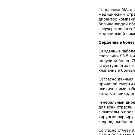
По данным AIA, в
медицинским стра
директор компан
больше людей обр
государственных 
медицинской помо
Сердечные болез
Сердечные заболе
составили 93,5 м
получили более 7
структуре этих вы
клапанные болезн
Согласно данным 
причиной смерти 
психическими заб
которые приходит
Генеральный дире
для всей отрасли.
значительно прев
хирургии варьиру
кадров, особенно
Согласно отчету A
7,4% в 2024 году 