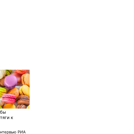
обы
тяги к
интервью РИА