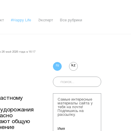
кт
#Happy Life
Эксперт
Все рубрики
 26 май 2026 года в 16:17
ru
kz
частному
Самые интересные
материалы сайта у
тебя на почте!
 удорожания
Подпишись на
ласно
рассылку.
жают общую
чение
Имя