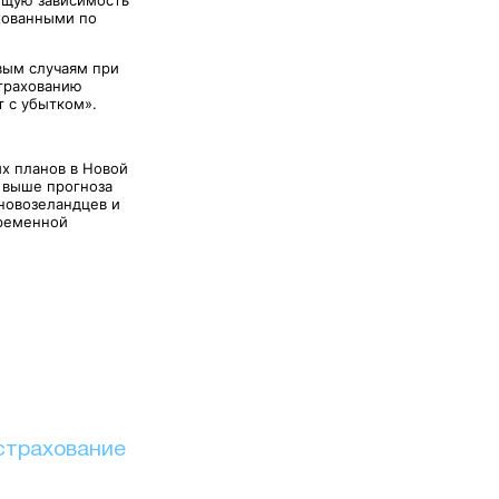
ахованными по
вым случаям при
страхованию
т с убытком».
х планов в Новой
и выше прогноза
 новозеландцев и
временной
страхование