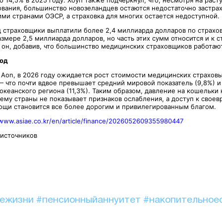
хования, большинство новозеландцев остаются недостаточно застр
ими странами ОЭСР, а страховка для многих остается недоступной.
д страховщики выплатили более 2,4 миллиарда долларов по страхо
змере 2,5 миллиарда долларов, но часть этих сумм относится и к 
 он, добавив, что большинство медицинских страховщиков работаю
год
 Aon, в 2026 году ожидается рост стоимости медицинских страховы
— что почти вдвое превышает средний мировой показатель (9,8%) 
океанского региона (11,3%). Таким образом, давление на кошельки
тему страны не показывает признаков ослабления, а доступ к свое
щи становится все более дорогим и привилегированным благом.
/www.asiae.co.kr/en/article/finance/2026052609355980447
 источников
иежизни
#пенсионныйаннуитет
#накопительное