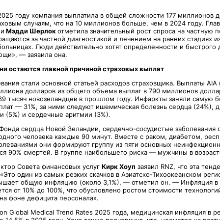
 2025 году компания выплатила в общей сложности 177 миллионов 
ховым случаям, что на 10 миллионов больше, чем в 2024 году. Гла
ии
Мэдди Шерлок
отметила значительный рост спроса на частную 
ащаются за частной диагностикой и лечением на ранних стадиях из
больницах. Люди действительно хотят определенности и быстрого 
щи», — заявила она.
ни остаются главной причиной страховых выплат
вания стали основной статьей расходов страховщика. Выплаты AIA 
иллиона долларов из общего объема выплат в 790 миллионов долла
89 тысяч новозеландцев в прошлом году. Инфаркты заняли самую 
плат — 31%, за ними следуют ишемическая болезнь сердца (24%), д
и (5%) и сердечные аритмии (3%).
Фонда сердца Новой Зеландии, сердечно-сосудистые заболевания 
одного человека каждые 90 минут. Вместе с раком, диабетом, рес
олеваниями они формируют группу из пяти основных неинфекционн
ся 90% смертей. В группе наибольшего риска — мужчины в возраст
ктор Совета финансовых услуг
Кирк Хоуп
заявил RNZ, что эта тенд
 «Это один из самых резких скачков в Азиатско-Тихоокеанском реги
ышает общую инфляцию (около 3,1%), — отметил он. — Инфляция в
ется от 10% до 100%, что обусловлено ростом стоимости технологи
 на фоне дефицита персонала».
on Global Medical Trend Rates 2025 года, медицинская инфляция в р
до 14,5% в 2025 году. Хоуп также подчеркнул, что, несмотря на рас