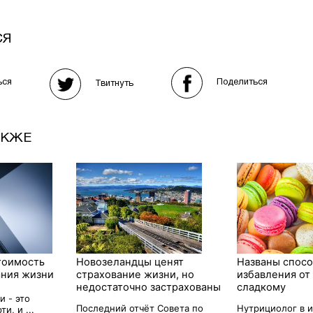
СЯ
Поделиться
ься
Твитнуть
АКЖЕ
тоимость
Новозеландцы ценят
Названы спос
ания жизни
страхование жизни, но
избавления от 
недостаточно застрахованы
сладкому
и - это
Последний отчёт Совета по
Нутрициолог в 
и, и ...