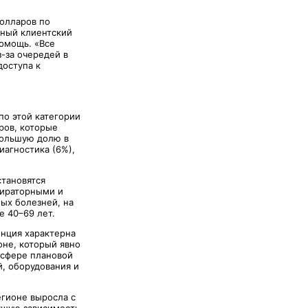
долларов по
вный клиентский
помощь. «Все
-за очередей в
доступа к
по этой категории
ров, которые
большую долю в
иагностика (6%),
становятся
пираторными и
ых болезней, на
е 40–69 лет.
енция характерна
оне, который явно
 сфере плановой
й, оборудования и
егионе выросла с
тущую зависимость