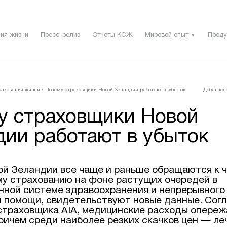
ия жизни
Пресс-релиз
Отчеты КСЖ
Мировой опыт
Проду
▼
рахования жизни
/
Почему страховщики Новой Зеландии работают в убыток
Добавлено
у страховщики Новой
дии работают в убыток
й Зеландии все чаще и раньше обращаются к 
у страхованию на фоне растущих очередей в
нной системе здравоохранения и непрерывного
 помощи, свидетельствуют новые данные. Сог
страховщика AIA, медицинские расходы опере
ричем среди наиболее резких скачков цен — ле