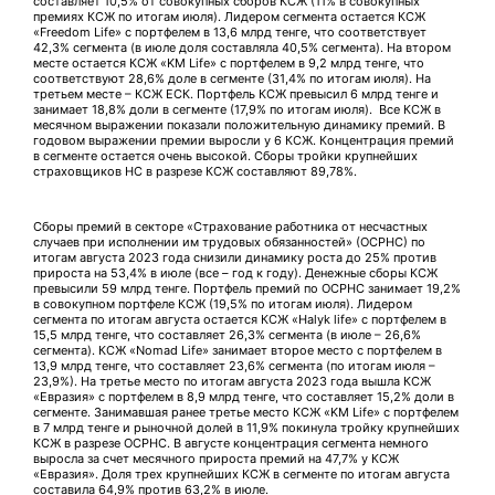
составляет 10,5% от совокупных сборов КСЖ (11% в совокупных
премиях КСЖ по итогам июля). Лидером сегмента остается КСЖ
«Freedom Life» с портфелем в 13,6 млрд тенге, что соответствует
42,3% сегмента (в июле доля составляла 40,5% сегмента). На втором
месте остается КСЖ «KM Life» с портфелем в 9,2 млрд тенге, что
соответствуют 28,6% доле в сегменте (31,4% по итогам июля). На
третьем месте – КСЖ ЕСК. Портфель КСЖ превысил 6 млрд тенге и
занимает 18,8% доли в сегменте (17,9% по итогам июля). Все КСЖ в
месячном выражении показали положительную динамику премий. В
годовом выражении премии выросли у 6 КСЖ. Концентрация премий
в сегменте остается очень высокой. Сборы тройки крупнейших
страховщиков НС в разрезе КСЖ составляют 89,78%.
Сборы премий в секторе «Страхование работника от несчастных
случаев при исполнении им трудовых обязанностей» (ОСРНС) по
итогам августа 2023 года снизили динамику роста до 25% против
прироста на 53,4% в июле (все – год к году). Денежные сборы КСЖ
превысили 59 млрд тенге. Портфель премий по ОСРНС занимает 19,2%
в совокупном портфеле КСЖ (19,5% по итогам июля). Лидером
сегмента по итогам августа остается КСЖ «Halyk life» с портфелем в
15,5 млрд тенге, что составляет 26,3% сегмента (в июле – 26,6%
сегмента). КСЖ «Nomad Life» занимает второе место с портфелем в
13,9 млрд тенге, что составляет 23,6% сегмента (по итогам июля –
23,9%). На третье место по итогам августа 2023 года вышла КСЖ
«Евразия» с портфелем в 8,9 млрд тенге, что составляет 15,2% доли в
сегменте. Занимавшая ранее третье место КСЖ «KM Life» с портфелем
в 7 млрд тенге и рыночной долей в 11,9% покинула тройку крупнейших
КСЖ в разрезе ОСРНС. В августе концентрация сегмента немного
выросла за счет месячного прироста премий на 47,7% у КСЖ
«Евразия». Доля трех крупнейших КСЖ в сегменте по итогам августа
составила 64,9% против 63,2% в июле.