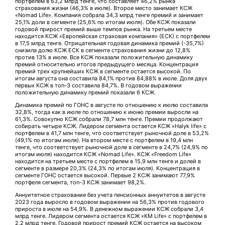
портфелем в 63,2 млрд тенге, что составляет 46,2% рынка
страхования жизни (46,3% в июле). Второе место занимает КСЖ
«Nomad Life». Компания собрала 34,3 млрд тенге премий и занимает
25,1% доли в сегменте (25,6% по итогам июля). Обе КСЖ показали
годовой прирост премий выше темпов рынка. На третьем месте
находится КСЖ «Европейская страховая компания» (ЕСК) с портфелем
в 17,5 млрд тенге. Отрицательная годовая динамика премий (-35,7%)
снизила долю КСЖ ЕСК в сегменте страхования жизни до 12,8%
против 13% в июле. Все КСЖ показали положительную динамику
премий относительно итогов предыдущего месяца. Концентрация
премий трех крупнейших КСЖ в сегменте остается высокой. По
итогам августа она составила 84,1% против 84,88% в июле. Доля двух
первых КСЖ в топ-3 составила 84,7%. В годовом выражении
положительную динамику премий показали 6 КСЖ.
Динамика премий по ГОНС в августе по отношению к июлю составила
32,8%, тогда как в июле по отношению к июню премии выросли на
61,3%. Совокупно КСЖ собрали 78,7 млн тенге. Премии продолжают
собирать четыре КСЖ. Лидером сегмента остается КСЖ «Halyk life» с
портфелем в 41,7 млн тенге, что соответствует рыночной доле в 53,2%
(49,1% по итогам июля). На втором месте с портфелем в 19,4 млн
тенге, что соответствует рыночной доле в сегменте в 24,7% (24,9% по
итогам июля) находится КСЖ «Nomad Life». КСЖ «Freedom Life»
находится на третьем месте с портфелем в 15,9 млн тенге и долей в
сегменте в размере 20,3% (24,3% по итогам июля). Концентрация в
сегменте ГОНС остается высокой. Первые 2 КСЖ занимают 77,9%
портфеля сегмента, топ-3 КСЖ занимает 98,2%.
Аннуитетное страхование без учета пенсионных аннуитетов в августе
2023 года выросло в годовом выражении на 56,3% против годового
прироста в июле на 54,9%. В денежном выражении КСЖ собрали 3,4
млрд тенге. Лидером сегмента остается КСЖ «KM Life» с портфелем в
2,2 млрд тенге. Годовой прирост премий КСЖ остается на высоком