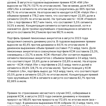
уровне. В августе в годовом выражении премии КСЖ «KM Life»
выросли на 118,7% (127% по итогам июля). Тем не менее, доля КСЖ
«KM Life» в сегменте по итогам августа сократилась до 66% против
68,7% по итогам июля. На втором месте находится КСЖ «Halyk life» с
объемом премий в 778,2 млн тенге, что соответствует 22,8% доли в
сегменте (24,9% по итогам июля). На третьем месте – КСЖ «Freedom
Life» с портфелем в 187,7 млн тенге, что составляет 5,5% сегмента
(4,5% в июле). Концентрация сегмента остается высокой, хотя и
снижается. Доля тройки крупнейших страховщиков в сегменте в
августе составила 94,2%июле против 98,1% в июле.
Портфель премий пенсионных аннуитетов в августе 2023 года
продолжил снижать динамику роста. В годовом выражении премии
выросли на 40,4% против динамики в 44,1% по итогам июля. В
денежном выражении объем премий составил 71,5 млрд тенге. Доля
пенсионных аннуитетов в совокупном портфеле КСЖ составила 23,3%,
снизившись с 23,7% в июле. КСЖ «Nomad Life» остается лидером
сегмента пенсионных аннуитетов с объемом премий в 24 млрд тенге,
что соответствует 33,6% доли в сегменте (33,8% в июле). На втором
месте – КСЖ «Halyk life» с портфелем в 20,5 млрд тенге и долей в
сегменте в 28,6% (28,7% по итогам июля). Третья позиция у КСЖ
«Freedom Life», портфель вырос до 14,6 млрд тенге, что соответствует
20,5% доли в сегменте (20,2% по итогам июля). Концентрация премий
трех крупнейших КСЖ в сегменте в августе составила 82,7% против
82,66% в июле.
Премии по страхованию несчастного случая (НС), собираемые в
разрезе КСЖ, в августе 2023 года снизили динамику и показали
прирост на 148,6% против прироста на 172,6% по итогам июля (все –
год к году). В денежном выражении КСЖ собрали 32,3 млрд тенге, что