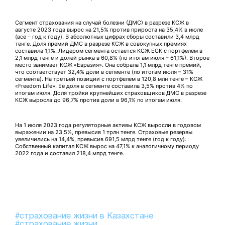
Сегмент страхования на случай болезни (ДМС) в разрезе КСЖ в
августе 2023 года вырос на 21,5% против прироста на 35,4% в июле
(все – год к году). В абсолютных цифрах сборы составили 3,4 млрд
тенге. Доля премий ДМС в разрезе КСЖ в совокупных премиях
составила 1,1%. Лидером сегмента остается КСЖ ЕСК с портфелем в
2,1 млрд тенге и долей рынка в 60,8% (по итогам июля – 61,1%). Второе
место занимает КСЖ «Евразия». Она собрала 1,1 млрд тенге премий,
что соответствует 32,4% доли в сегменте (по итогам июля – 31%
сегмента). На третьей позиции с портфелем в 120,8 млн тенге – КСЖ
«Freedom Life». Ее доля в сегменте составила 3,5% против 4% по
итогам июля. Доля тройки крупнейших страховщиков ДМС в разрезе
КСЖ выросла до 96,7% против доли в 96,1% по итогам июля.
На 1 июля 2023 года регуляторные активы КСЖ выросли в годовом
выражении на 23,5%, превысив 1 трлн тенге. Страховые резервы
увеличились на 14,4%, превысив 691,5 млрд тенге (год к году).
Собственный капитал КСЖ вырос на 47,1% к аналогичному периоду
2022 года и составил 218,4 млрд тенге.
#страхование жизни в Казахстане
#страхование жизни