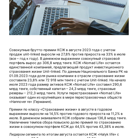
Совокупные брутто-премии КСЖ в августе 2023 года с учетом
продаж unit-linked выросли на 27,8% против прироста на 33% в июле
(все – год к году). В денежном выражении совокупный страховой
портфель вырос до 306,8 млрд тенге. КСЖ «Nomad Life» остается
единственной компанией, предлагающей продукт инвестиционного
страхования жизни Unit-linked. По данным Национального Банка РК на
01.09.2023 года доля рынка компании в отрасли страхование жизни
составила 23,8% или 72 918 млн тенге с учетом Unit-linked. На начало
июля 2023 года размер активов КСЖ «Nomad Life» составил 290,6
млрд тенге, собственный капитал – 24,3 млрд тенге, страховые
резервы – 212,3 млрд тенге. Услуги перестрахования «Nomad Life»
оказывает один из крупнейших в мире перестраховочных обществ
«Hannover re» (Германия).
Премии по классу «Страхование жизни» в августе в годовом
выражении выросли на 14,5% против годового прироста на 11,2% в
июле. В денежном эквиваленте КСЖ собрали свыше 136,8 млрд тенге.
Увеличение темпов сбора повысило долю премий по страхованию
жизни в совокупном портфеле КСЖ до 44,5% против 43,38% в июле.
Лидером сегмента по итогам августа остается КСЖ «Halyk life» с