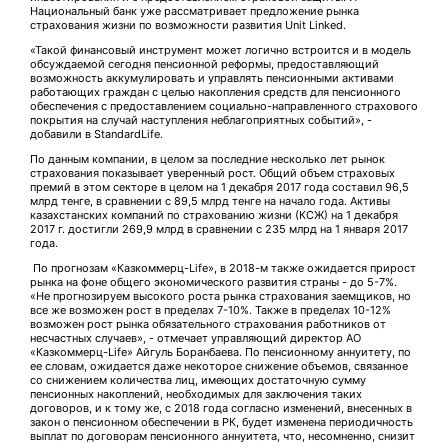
Национальный банк уже рассматривает предложение рынка
страхования жизни по возможности развития Unit Linked.
«Такой финансовый инструмент может логично встроится и в модель
обсуждаемой сегодня пенсионной реформы, предоставляющий
возможность аккумулировать и управлять пенсионными активами
работающих граждан с целью накопления средств для пенсионного
обеспечения с предоставлением социально-направленного страхового
покрытия на случай наступления неблагоприятных событий», -
добавили в StandardLife.
По данным компании, в целом за последние несколько лет рынок
страхования показывает уверенный рост. Общий объем страховых
премий в этом секторе в целом на 1 декабря 2017 года составил 96,5
млрд тенге, в сравнении с 89,5 млрд тенге на начало года. Активы
казахстанских компаний по страхованию жизни (КСЖ) на 1 декабря
2017 г. достигли 269,9 млрд в сравнении с 235 млрд на 1 января 2017
года.
По прогнозам «Казкоммерц-Life», в 2018-м также ожидается прирост
рынка на фоне общего экономического развития страны - до 5-7%.
«Не прогнозируем высокого роста рынка страхования заемщиков, но
все же возможен рост в пределах 7-10%. Также в пределах 10-12%
возможен рост рынка обязательного страхования работников от
несчастных случаев», - отмечает управляющий директор АО
«Казкоммерц-Life» Айгуль Боранбаева. По пенсионному аннуитету, по
ее словам, ожидается даже некоторое снижение объемов, связанное
со снижением количества лиц, имеющих достаточную сумму
пенсионных накоплений, необходимых для заключения таких
договоров, и к тому же, с 2018 года согласно изменений, внесенных в
закон о пенсионном обеспечении в РК, будет изменена периодичность
выплат по договорам пенсионного аннуитета, что, несомненно, снизит