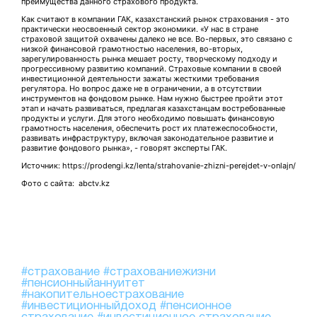
преимущества данного страхового продукта.
Как считают в компании ГАК, казахстанский рынок страхования - это
практически неосвоенный сектор экономики. «У нас в стране
страховой защитой охвачены далеко не все. Во-первых, это связано с
низкой финансовой грамотностью населения, во-вторых,
зарегулированность рынка мешает росту, творческому подходу и
прогрессивному развитию компаний. Страховые компании в своей
инвестиционной деятельности зажаты жесткими требования
регулятора. Но вопрос даже не в ограничении, а в отсутствии
инструментов на фондовом рынке. Нам нужно быстрее пройти этот
этап и начать развиваться, предлагая казахстанцам востребованные
продукты и услуги. Для этого необходимо повышать финансовую
грамотность населения, обеспечить рост их платежеспособности,
развивать инфраструктуру, включая законодательное развитие и
развитие фондового рынка», - говорят эксперты ГАК.
Источник: https://prodengi.kz/lenta/strahovanie-zhizni-perejdet-v-onlajn/
Фото с сайта: abctv.kz
#страхование
#страхованиежизни
#пенсионныйаннуитет
#накопительноестрахование
#инвестиционныйдоход
#пенсионное