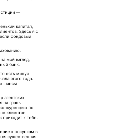
естиции —
енький капитал,
иентов. Здесь я с
, если фондовый
рахованию.
на мой взгляд,
ьный банк.
то есть минуя
чала этого года.
се шансы
р агентских
я на грань
 конкуренцию по
ше клиентов
к приходит к тебе.
ерие к покупкам в
ётся существенная