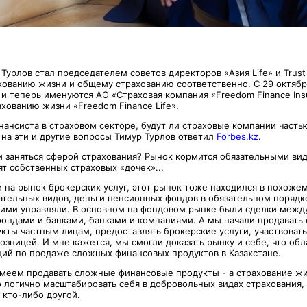
 Турлов стал председателем советов директоров «Азия Life» и Trust
хованию жизни и общему страхованию соответственно. С 29 октябр
 и теперь именуются АО «Страховая компания «Freedom Finance Ins
хованию жизни «Freedom Finance Life».
нансиста в страховом секторе, будут ли страховые компании часть
 на эти и другие вопросы Тимур Турлов ответил
Forbes.kz
.
 заняться сферой страхования? Рынок кормится обязательными ви
т собственных страховых «дочек»...
и на рынок брокерских услуг, этот рынок тоже находился в похоже
зательных видов, деньги пенсионных фондов в обязательном порядк
 ими управляли. В основном на фондовом рынке были сделки меж
ондами и банками, банками и компаниями. А мы начали продавать
кты частным лицам, предоставлять брокерские услуги, участвоват
розницей. И мне кажется, мы смогли доказать рынку и себе, что об
ий по продаже сложных финансовых продуктов в Казахстане.
меем продавать сложные финансовые продукты - а страхование жиз
о логично масштабировать себя в добровольных видах страхования, 
 кто-либо другой.