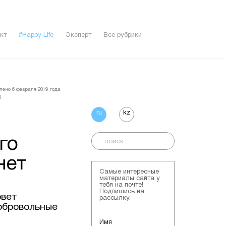
кт
#Happy Life
Эксперт
Все рубрики
лено 6 февраля 2019 года
6
ru
kz
го
нет
Самые интересные
материалы сайта у
тебя на почте!
Подпишись на
овет
рассылку.
добровольные
Имя