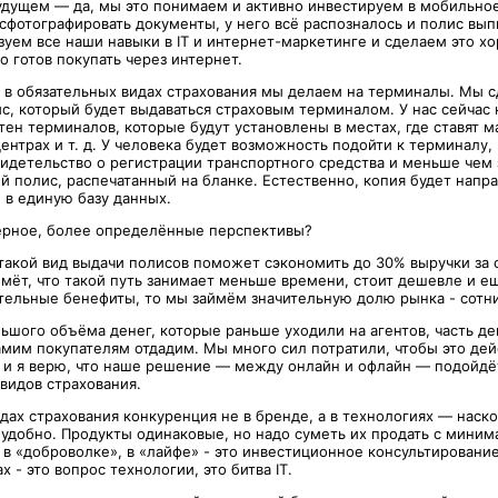
будущем — да, мы это понимаем и активно инвестируем в мобильно
сфотографировать документы, у него всё распозналось и полис выпи
уем все наши навыки в IT и интернет-маркетинге и сделаем это х
то готов покупать через интернет.
у в обязательных видах страхования мы делаем на терминалы. Мы 
с, который будет выдаваться страховым терминалом. У нас сейчас 
тен терминалов, которые будут установлены в местах, где ставят м
ентрах и т. д. У человека будет возможность подойти к терминалу, 
видетельство о регистрации транспортного средства и меньше чем 
й полис, распечатанный на бланке. Естественно, копия будет напра
 в единую базу данных.
верное, более определённые перспективы?
 такой вид выдачи полисов поможет сэкономить до 30% выручки за 
ймёт, что такой путь занимает меньше времени, стоит дешевле и 
тельные бенефиты, то мы займём значительную долю рынка - сотни
ьшого объёма денег, которые раньше уходили на агентов, часть де
самим покупателям отдадим. Мы много сил потратили, чтобы это де
, и я верю, что наше решение — между онлайн и офлайн — подойдё
видов страхования.
дах страхования конкуренция не в бренде, а в технологиях — наск
 удобно. Продукты одинаковые, но надо суметь их продать с мини
в «доброволке», в «лайфе» - это инвестиционное консультирование
х - это вопрос технологии, это битва IT.