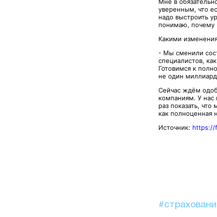
Мне в обязательн
уверенным, что ес
надо выстроить у
понимаю, почему н
Какими изменения
- Мы сменили сос
специалистов, как
Готовимся к полн
не один миллиард
Сейчас ждём одоб
компаниям. У нас
раз показать, чт
как полноценная 
Источник:
https:/
#страхован