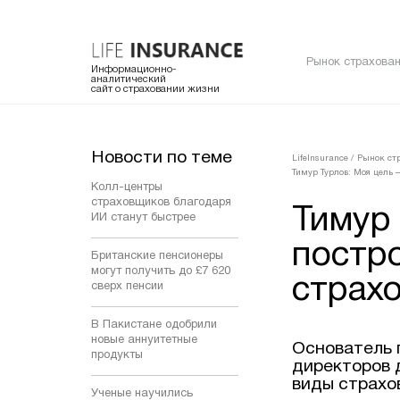
Рынок страхован
Информационно-
аналитический
сайт о страховании жизни
Новости по теме
LifeInsurance
/
Рынок ст
Тимур Турлов: Моя цель 
Колл-центры
страховщиков благодаря
Тимур
ИИ станут быстрее
постр
Британские пенсионеры
могут получить до £7 620
страхо
сверх пенсии
В Пакистане одобрили
новые аннуитетные
Основатель 
продукты
директоров 
виды страхо
Ученые научились