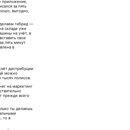
е приложение,
сался за пять
орошо, выгодно,
сделаем гибрид —
на складе уже
ашины на учёт, в
вставить свое
за пять минут
влена в
счёт дистрибуции.
ещё можно
 тысяч полисов.
нег на маркетинг
йствительно
т прежде всего
олько ты делаешь
мальными
, то в