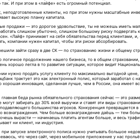
 так. И при этом в «лайфе» есть огромный потенциал.
, неподготовленные клиенты, но при этом нужны масштабные инв
ивает высокую планку капитала.
ные продажи — это дорогое удовольствие, ты не можешь иметь мал
работать слишком убыточно, слишком большому риску подвергать кл
сен. «Лайф» принимает на себя обязательства перед клиентами, и
ть, компании нужен капитал, чтобы эти риски абсорбировать.
решили зайти сразу в две СК — по страхованию жизни и общему ст
то логичное продолжение нашего бизнеса, то в общем страховании, 
ень хорошо легла в то развитие ситуации, которое видит Национал
нии нужно продать услугу клиенту по максимально выгодной цене, 
цбанк трактует это как электронный полис, который заработал с на
о хорошая инновация, сделанная лучше, чем в России, она имеет в
главная беда рынка обязательного страхования сейчас — это разме
 могут забирать до 30% всей выручки и ставят эти виды страховани
 подавляющего большинства игроков. Конкуренция превращается в
го вознаграждения. Чем больше вознаграждение даёшь — тем боль
очешь вырасти — начинаешь платить агентам больше, и весь трафи
ывает ни клиент, ни индустрия.
, при запуске электронного полиса нужно учитывать большое недов
неваюсь, что через сайт, через мобильное приложение у нас проль