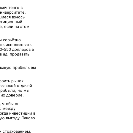
сяч тенге в
университете.
вшиеся взносы
естиционный
е, если на этом
ы серьёзно
шь использовать
00-550 долларов в
в ад, продавать
, какую прибыль вы
троить рынок
евысокой отдачей
прибыли, но мы
 их доверие.
, чтобы он
нс между
огда инвестиции в
ую выгоду. Таково
м страхованием,