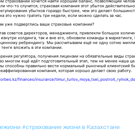
ом страховании хочется найти хороший баланс, позволяющий челов
ли что-то случится, страховая компания этот убыток действительно
регулирование убытков гораздо быстрее, чем это делает большинст
а это нужно тратить три недели, если можно сделать за час.
м уже подверглись ваши страховые компании?
тав советов директоров, менеджмента, привлекли большое количе
 изнутри холдинга, так и вне его, обновили команды в маркетинге, 
оценному ребрендингу. Мы рассчитываем ещё не одну сотню милли
 тенге вложить в эти компании.
рения регулятора, получения лицензии на обязательные виды стра
 во многом ещё идёт подготовительный этап, тем не менее наша ц
о мы способны правильно вести нормальный рыночный клиентский би
неаффилированная компания, которая хорошо делает свою работу.
/forbes.kz/finances/insurance/timur_turlov_moya_tsel_postroit_ryinok
иежизни
#страхование жизни в Казахстане