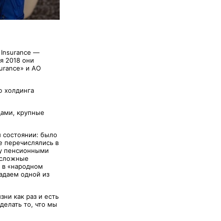
 Insurance —
я 2018 они
urance» и АО
ю холдинга
дами, крупные
м состоянии: было
е перечислялись в
ду пенсионными
 сложные
ь в «народном
ладаем одной из
ни как раз и есть
делать то, что мы