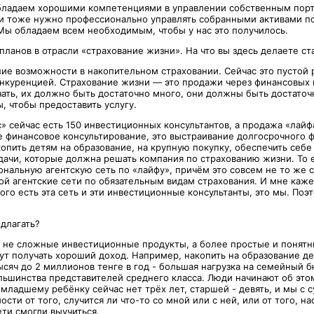
бладаем хорошими компетенциями в управлении собственным порт
и тоже нужно профессионально управлять собранными активами п
Мы обладаем всем необходимым, чтобы у нас это получилось.
планов в отрасли «страхование жизни». На что вы здесь делаете ст
ие возможности в накопительном страховании. Сейчас это пустой р
нкуренцией. Страхование жизни — это продажи через финансовых 
чать, их должно быть достаточно много, они должны быть достаточ
, чтобы предоставить услугу.
 сейчас есть 150 инвестиционных консультантов, а продажа «лайфа
 финансовое консультирование, это выстраивание долгосрочного 
копить детям на образование, на крупную покупку, обеспечить себ
адачи, которые должна решать компания по страхованию жизни. То 
нальную агентскую сеть по «лайфу», причём это совсем не то же с
й агентские сети по обязательным видам страхования. И мне каже
ого есть эта сеть и эти инвестиционные консультанты, это мы. Поэ
едлагать?
 не сложные инвестиционные продукты, а более простые и понятн
ут получать хороший доход. Например, накопить на образование д
ысяч до 2 миллионов тенге в год - большая нагрузка на семейный 
ьшинства представителей среднего класса. Люди начинают об этом
ладшему ребёнку сейчас нет трёх лет, старшей - девять, и мы с с
ости от того, случится ли что-то со мной или с ней, или от того, на
ти смогли выучиться.