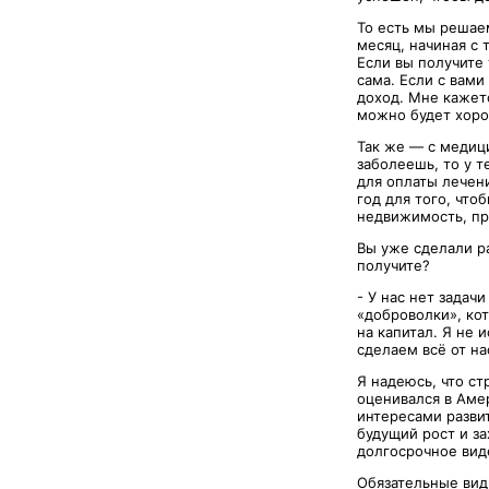
То есть мы решаем
месяц, начиная с 
Если вы получите 
сама. Если с вами
доход. Мне кажетс
можно будет хоро
Так же — с медиц
заболеешь, то у 
для оплаты лечени
год для того, что
недвижимость, про
Вы уже сделали ра
получите?
- У нас нет задач
«доброволки», кот
на капитал. Я не 
сделаем всё от на
Я надеюсь, что ст
оценивался в Аме
интересами разви
будущий рост и з
долгосрочное вид
Обязательные вид