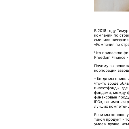
В 2018 году Тимур
компаний по стра
сменили названия
«Компания по стра
Что привлекло фи
Freedom Finance -
Почему вы решили
корпорации заводя
- Когда мы пришл
что-то вроде обя
инвестфонды, где
фондами, между ф
финансовые проду
IPO», заниматься 
лучших компетенц
Если мы хорошо у
такой продукт - т
умеем лучше, чем