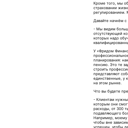
Кроме того, мы о
страховании жизн
регулированием. 
Давайте начнём с 
- Мы видим больш
отсутствующей ко
которых надо обу
квалифицированны
У «Фридом Финанс»
профессиональное
планирования: на
пенсию. Это те з
строить профессио
представляют собо
единственные, у к
на этом рынке.
Что вы будете пр
- Клиентам нужны
которым они смог
расходы, от 300 т
подавляющего бол
Например, моему м
чтобы вне зависим
успешен, чтобы де