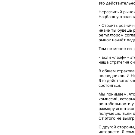
это действительно
Неразвитый рынок
Нацбанк устанавл
- Строить рознич
иначе ты будешь 
регулятором согла
рынок начнёт пада
Тем не менее вы 
- Если «лайф» - э
наша стратегия оч
В общем страхова
посредников. И На
Это действительн
состояться.
Мы понимаем, что 
комиссий, которые
рентабельности у
размеру агентско
получаешь. Если х
От этого не выигр
С другой стороны
интернете. Я сом