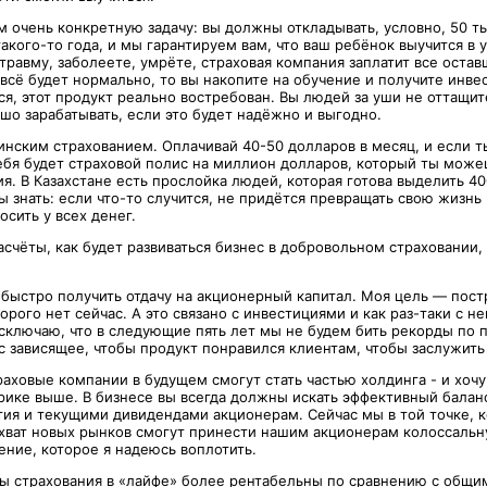
 очень конкретную задачу: вы должны откладывать, условно, 50 ты
такого-то года, и мы гарантируем вам, что ваш ребёнок выучится в 
травму, заболеете, умрёте, страховая компания заплатит все оста
 всё будет нормально, то вы накопите на обучение и получите инв
я, этот продукт реально востребован. Вы людей за уши не оттащит
шо зарабатывать, если это будет надёжно и выгодно.
инским страхованием. Оплачивай 40-50 долларов в месяц, и если т
тебя будет страховой полис на миллион долларов, который ты може
я. В Казахстане есть прослойка людей, которая готова выделить 4
бы знать: если что-то случится, не придётся превращать свою жизнь 
сить у всех денег.
счёты, как будет развиваться бизнес в добровольном страховании
и быстро получить отдачу на акционерный капитал. Моя цель — пос
орого нет сейчас. А это связано с инвестициями и как раз-таки с н
исключаю, что в следующие пять лет мы не будем бить рекорды по 
с зависящее, чтобы продукт понравился клиентам, чтобы заслужить
раховые компании в будущем смогут стать частью холдинга - и хочу
рике выше. В бизнесе вы всегда должны искать эффективный бала
тия и текущими дивидендами акционерам. Сейчас мы в той точке, к
ахват новых рынков смогут принести нашим акционерам колоссальн
ение, которое я надеюсь воплотить.
ы страхования в «лайфе» более рентабельны по сравнению с общи