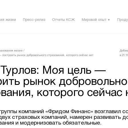
ия жизни
Пресс-релиз
Отчеты КСЖ
Мировой опыт
Проду
▼
рахования жизни
/
Добав
— построить рынок добровольного страхования, которого сейчас нет
в 21:1
 Турлов: Моя цель —
оить рынок добровольно
вания, которого сейчас 
группы компаний «Фридом Финанс» возглавил с
двух страховых компаний, намерен развивать 
вания и модернизовать обязательные.