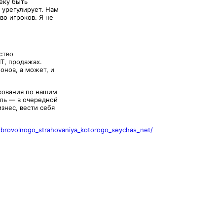
еку быть
 урегулирует. Нам
во игроков. Я не
ство
IT, продажах.
онов, а может, и
хования по нашим
ель — в очередной
знес, вести себя
_dobrovolnogo_strahovaniya_kotorogo_seychas_net/