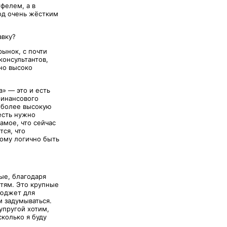
фелем, а в
од очень жёстким
авку?
ынок, с почти
консультантов,
но высоко
» — это и есть
финансового
е более высокую
есть нужно
амое, что сейчас
тся, что
тому логично быть
ые, благодаря
етям. Это крупные
бюджет для
 задумываться.
упругой хотим,
сколько я буду