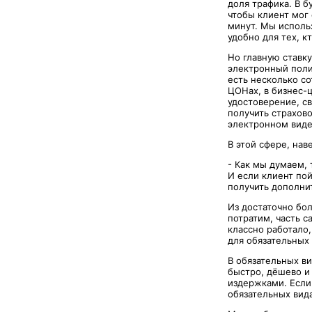
доля трафика. В 
чтобы клиент мог 
минут. Мы использ
удобно для тех, к
Но главную ставк
электронный поли
есть несколько со
ЦОНах, в бизнес-ц
удостоверение, с
получить страхово
электронном виде
В этой сфере, на
- Как мы думаем,
И если клиент по
получить дополни
Из достаточно бол
потратим, часть 
классно работало
для обязательных 
В обязательных ви
быстро, дёшево и
издержками. Если 
обязательных вида