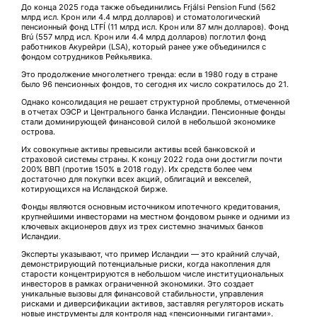
До конца 2025 года также объединились Frjálsi Pension Fund (562
млрд исл. Крон или 4.4 млрд долларов) и стоматологический
пенсионный фонд LTFÍ (11 млрд исл. Крон или 87 млн долларов). Фонд
Brú (557 млрд исл. Крон или 4.4 млрд долларов) поглотил фонд
работников Акурейри (LSA), который ранее уже объединился с
фондом сотрудников Рейкьявика.
Это продолжение многолетнего тренда: если в 1980 году в стране
было 96 пенсионных фондов, то сегодня их число сократилось до 21.
Однако консолидация не решает структурной проблемы, отмеченной
в отчетах ОЭСР и Центрального банка Исландии. Пенсионные фонды
стали доминирующей финансовой силой в небольшой экономике
острова.
Их совокупные активы превысили активы всей банковской и
страховой системы страны. К концу 2022 года они достигли почти
200% ВВП (против 150% в 2018 году). Их средств более чем
достаточно для покупки всех акций, облигаций и векселей,
котирующихся на Исландской бирже.
Фонды являются основным источником ипотечного кредитования,
крупнейшими инвесторами на местном фондовом рынке и одними из
ключевых акционеров двух из трех системно значимых банков
Исландии.
Эксперты указывают, что пример Исландии — это крайний случай,
демонстрирующий потенциальные риски, когда накопления для
старости концентрируются в небольшом числе институциональных
инвесторов в рамках ограниченной экономики. Это создает
уникальные вызовы для финансовой стабильности, управления
рисками и диверсификации активов, заставляя регуляторов искать
новые инструменты для контроля над «пенсионными гигантами».