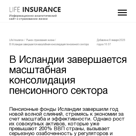
Информационно-аналитический
сайт о страховании жизни
LifeInsurance
/
Рынок страхования жизни
/
Добавлено 8 января 2026
В Исландии завершается масштабная консолидация пенсионного сектора
года в 16:07
В Исландии завершается
масштабная
консолидация
пенсионного сектора
Пенсионные фонды Исландии завершили год
новой волной слияний, стремясь к экономии за
счет масштаба и эффективности. Однако рост
их совокупных активов, которые уже
превышают 200% ВВП страны, вызывает
серьезную озабоченность у регуляторов и