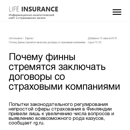
Информационно-аналитический
сайт о страховании жизни
LifeInsurance
/
Европа
/
Добавлено 16 апреля 2018
Почему финны стремятся заключать договоры со страховыми компаниями
года в 10:00
Почему финны
стремятся заключать
договоры со
страховыми компаниями
Попытки законодательного регулирования
непростой сферы страхования в Финляндии
привели лишь к увеличению числа вопросов и
выявлению всевозможного рода казусов,
сообщает rg.ru.