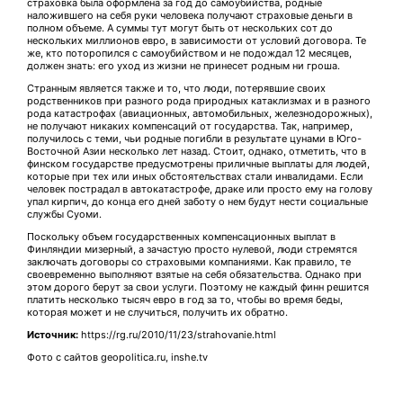
страховка была оформлена за год до самоубийства, родные
наложившего на себя руки человека получают страховые деньги в
полном объеме. А суммы тут могут быть от нескольких сот до
нескольких миллионов евро, в зависимости от условий договора. Те
же, кто поторопился с самоубийством и не подождал 12 месяцев,
должен знать: его уход из жизни не принесет родным ни гроша.
Странным является также и то, что люди, потерявшие своих
родственников при разного рода природных катаклизмах и в разного
рода катастрофах (авиационных, автомобильных, железнодорожных),
не получают никаких компенсаций от государства. Так, например,
получилось с теми, чьи родные погибли в результате цунами в Юго-
Восточной Азии несколько лет назад. Стоит, однако, отметить, что в
финском государстве предусмотрены приличные выплаты для людей,
которые при тех или иных обстоятельствах стали инвалидами. Если
человек пострадал в автокатастрофе, драке или просто ему на голову
упал кирпич, до конца его дней заботу о нем будут нести социальные
службы Суоми.
Поскольку объем государственных компенсационных выплат в
Финляндии мизерный, а зачастую просто нулевой, люди стремятся
заключать договоры со страховыми компаниями. Как правило, те
своевременно выполняют взятые на себя обязательства. Однако при
этом дорого берут за свои услуги. Поэтому не каждый финн решится
платить несколько тысяч евро в год за то, чтобы во время беды,
которая может и не случиться, получить их обратно.
Источник:
https://rg.ru/2010/11/23/strahovanie.html
Фото с сайтов geopolitica.ru, inshe.tv