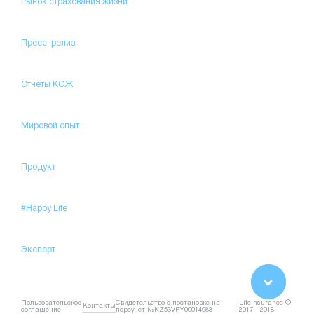
Рынок страхования жизни
Пресс-релиз
Отчеты КСЖ
Мировой опыт
Продукт
#Happy Life
Эксперт
Пользовательское
Свидетельство о постановке на
LifeInsurance ©
Контакты
соглашение
переучет №KZ53VPY00014983
2017 - 2018