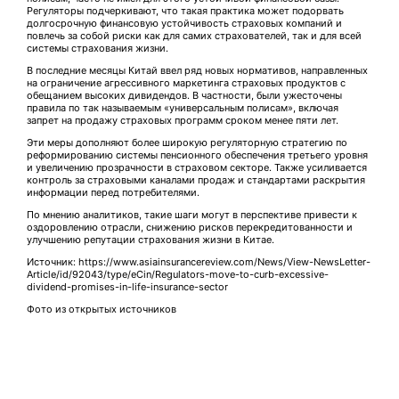
Регуляторы подчеркивают, что такая практика может подорвать
долгосрочную финансовую устойчивость страховых компаний и
повлечь за собой риски как для самих страхователей, так и для всей
системы страхования жизни.
В последние месяцы Китай ввел ряд новых нормативов, направленных
на ограничение агрессивного маркетинга страховых продуктов с
обещанием высоких дивидендов. В частности, были ужесточены
правила по так называемым «универсальным полисам», включая
запрет на продажу страховых программ сроком менее пяти лет.
Эти меры дополняют более широкую регуляторную стратегию по
реформированию системы пенсионного обеспечения третьего уровня
и увеличению прозрачности в страховом секторе. Также усиливается
контроль за страховыми каналами продаж и стандартами раскрытия
информации перед потребителями.
По мнению аналитиков, такие шаги могут в перспективе привести к
оздоровлению отрасли, снижению рисков перекредитованности и
улучшению репутации страхования жизни в Китае.
Источник: https://www.asiainsurancereview.com/News/View-NewsLetter-
Article/id/92043/type/eCin/Regulators-move-to-curb-excessive-
dividend-promises-in-life-insurance-sector
Фото из открытых источников