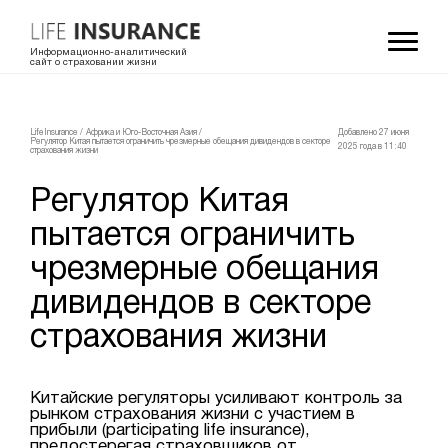
Информационно-аналитический
сайт о страховании жизни
LifeInsurance
/
Африка и Юго-Восточная Азия
/
Добавлено 27 июня
Регулятор Китая пытается ограничить чрезмерные обещания дивидендов в секторе
2025 года в 11:40
страхования жизни
Регулятор Китая
пытается ограничить
чрезмерные обещания
дивидендов в секторе
страхования жизни
Китайские регуляторы усиливают контроль за
рынком страхования жизни с участием в
прибыли (participating life insurance),
предостерегая страховщиков от