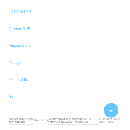
Пресс-релиз
Отчеты КСЖ
Мировой опыт
Продукт
#Happy Life
Эксперт
Пользовательское
Свидетельство о постановке на
LifeInsurance ©
Контакты
соглашение
переучет №KZ53VPY00014983
2017 - 2018