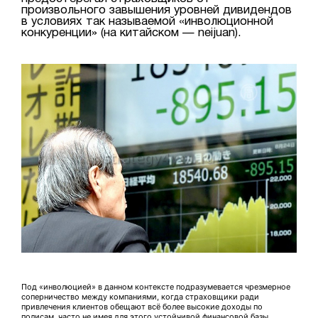
произвольного завышения уровней дивидендов
в условиях так называемой «инволюционной
конкуренции» (на китайском — neijuan).
Под «инволюцией» в данном контексте подразумевается чрезмерное
соперничество между компаниями, когда страховщики ради
привлечения клиентов обещают всё более высокие доходы по
полисам, часто не имея для этого устойчивой финансовой базы.