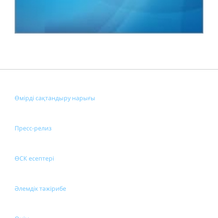
Өмірді сақтандыру нарығы
Пресс-релиз
ӨСК есептері
Әлемдік тәжірибе