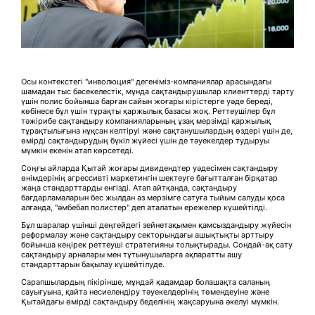
Осы контекстегі "инволюция" дегеніміз-компаниялар арасындағы
шамадан тыс бәсекелестік, мұнда сақтандырушылар клиенттерді тарту
үшін полис бойынша барған сайын жоғары кірістерге уәде береді,
көбінесе бұл үшін тұрақты қаржылық базасы жоқ. Реттеушілер бұл
тәжірибе сақтандыру компанияларының ұзақ мерзімді қаржылық
тұрақтылығына нұқсан келтіруі және сақтанушылардың өздері үшін де,
өмірді сақтандырудың бүкіл жүйесі үшін де тәуекелдер тудыруы
мүмкін екенін атап көрсетеді.
Соңғы айларда Қытай жоғары дивидендтер уәдесімен сақтандыру
өнімдерінің агрессивті маркетингін шектеуге бағытталған бірқатар
жаңа стандарттарды енгізді. Атап айтқанда, сақтандыру
бағдарламаларын бес жылдан аз мерзімге сатуға тыйым салуды қоса
алғанда, "әмбебап полистер" деп аталатын ережелер күшейтілді.
Бұл шаралар үшінші деңгейдегі зейнетақымен қамсыздандыру жүйесін
реформалау және сақтандыру секторындағы ашықтықты арттыру
бойынша кеңірек реттеуші стратегияны толықтырады. Сондай-ақ сату
сақтандыру арналары мен тұтынушыларға ақпаратты ашу
стандарттарын бақылау күшейтілуде.
Сарапшылардың пікірінше, мұндай қадамдар болашақта саланың
сауығуына, қайта несиелендіру тәуекелдерінің төмендеуіне және
Қытайдағы өмірді сақтандыру беделінің жақсаруына әкелуі мүмкін.