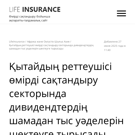
Өмірді сақтандыру бойынша
ақпаратты-талдамалық сайт
LifeInsurance
/
Африка және Оңтүстік-Шығыс Азия
/
Добавлено 27
Қытайдың реттеушісі өмірді сақтандыру секторында дивидендтердің
июня 2025 года в
шамадан тыс уәделерін шектеуге тырысады
11:40
Қытайдың реттеушісі
өмірді сақтандыру
секторында
дивидендтердің
шамадан тыс уәделерін
шектеуге тырысады