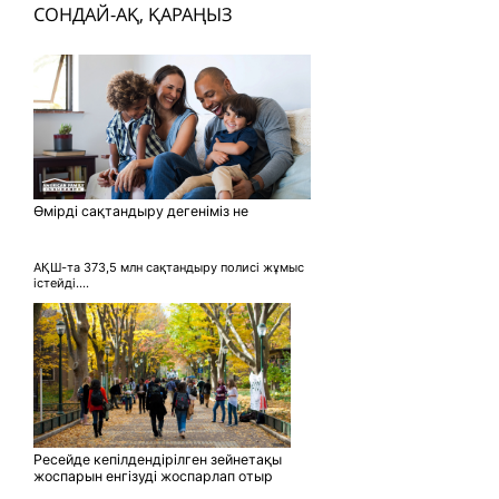
СОНДАЙ-АҚ, ҚАРАҢЫЗ
Өмірді сақтандыру дегеніміз не
АҚШ-та 373,5 млн сақтандыру полисі жұмыс
істейді....
Ресейде кепілдендірілген зейнетақы
жоспарын енгізуді жоспарлап отыр