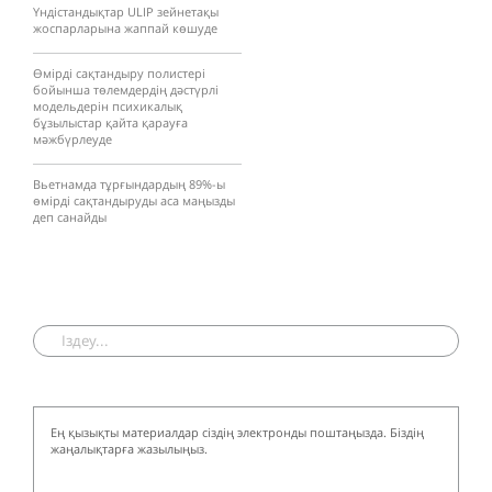
Үндістандықтар ULIP зейнетақы
жоспарларына жаппай көшуде
Өмірді сақтандыру полистері
бойынша төлемдердің дәстүрлі
модельдерін психикалық
бұзылыстар қайта қарауға
мәжбүрлеуде
Вьетнамда тұрғындардың 89%-ы
өмірді сақтандыруды аса маңызды
деп санайды
Ең қызықты материалдар сіздің электронды поштаңызда. Біздің
жаңалықтарға жазылыңыз.