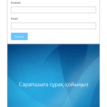
Есіміңіз
Email
Жазылу
Сарапшыға сұрақ қойыңыз