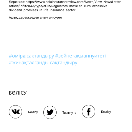
Дереккөз: https://www.asiainsurancereview.com/News/View-NewsLetter-
Article/id/92043/type/eCin/Regulators-move-to-curb-excessive-
dividend-promises-in-life-insurance-sector
Ашық дереккөзден алынған сурет
#өмірдісақтандыру
#зейнетақыаннуитеті
#жинақталғанды сақтандыру
БӨЛІСУ
Бөлісу
Бөлісу
Твитнуть