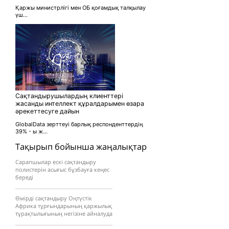
Қаржы министрлігі мен ОБ қоғамдық талқылау
үш...
Сақтандырушылардың клиенттері
жасанды интеллект құралдарымен өзара
әрекеттесуге дайын
GlobalData зерттеуі барлық респонденттердің
39% - ы ж...
Тақырып бойынша жаңалықтар
Сарапшылар ескі сақтандыру
полистерін асығыс бұзбауға кеңес
береді
Өмірді сақтандыру Оңтүстік
Африка тұрғындарының қаржылық
тұрақтылығының негізіне айналуда