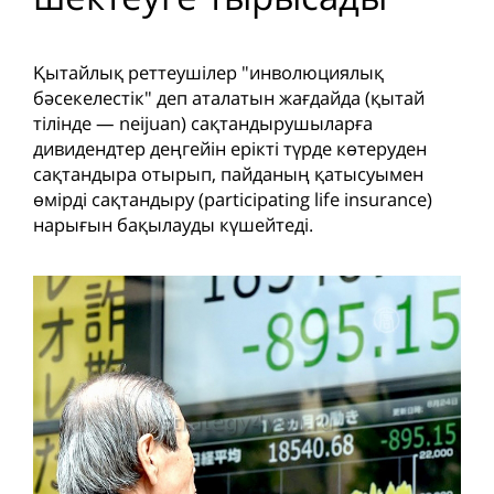
Қытайлық реттеушілер "инволюциялық
бәсекелестік" деп аталатын жағдайда (қытай
тілінде — neijuan) сақтандырушыларға
дивидендтер деңгейін ерікті түрде көтеруден
сақтандыра отырып, пайданың қатысуымен
өмірді сақтандыру (participating life insurance)
нарығын бақылауды күшейтеді.