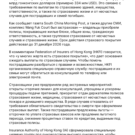
млрд гонконгских долларов (примерно 334 млн USD). Это связано с
требованиями по выплатам по страхованию зданий, имущества,
ответственности, а также по страхованию жизни и от несчастных
случаев для пострадавших и семей погибших.
Как сообщает газета South China Morning Post, а также другие СМИ,
комплекс Wang Fuk Court был застрахован — владельцы приобрели
полисы, покрывающие жилые блоки, общие зоны, гражданскую
ответственность, а также групповое страхование от несчастных
случаев и страхование жизни. Срок действия страхового покрытия
действовал до 31 декабря 2026 года.
В комментарии Federation of Insurers of Hong Kong (HKFI) говорится,
что «у многих жертв есть страховое покрытие», что дает основания
ожидать выплаты по страховым случаям. Чтобы помочь
пострадавшим разобраться с правами и возможностями, HKFI
организовала специальную справочную службу: пострадавшие и их
семьи могут обратиться за консультацией по телефону или
электронной почте.
Страховщики уже предприняли ряд экстренных мероприятий:
открыты «горячие линии» для консультаций, упрощены и ускорены
процедуры подачи претензий, приоритет отдан держателям полисов
страхования жизни, медицины, страхования от несчастных случаев,
пожара и домашнего имущества. В ряде случаев отказались от
требования обязательного свидетельства о смерти при оформлении
страховых выплат. Также пострадавшим предложены льготы —
отсрочки по уплате страховых взносов или продление льготного
периода, снижение процентных ставок по кредитам, выданным под
страховые полисы.
Insurance Authority of Hong Kong (IA) сформировала специальную
целевую группу под руководством высшего руководства, чтобы