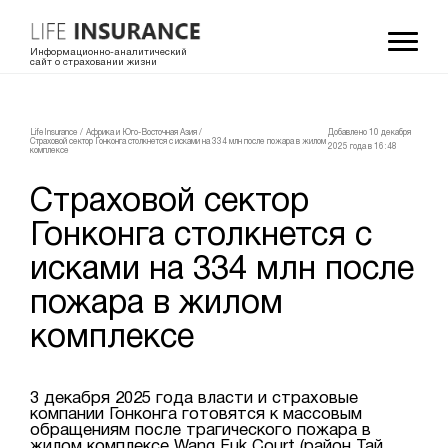
Информационно-аналитический
сайт о страховании жизни
LifeInsurance
/
Африка и Юго-Восточная Азия
/
Добавлено 10 декабря
Страховой сектор Гонконга столкнется с исками на 334 млн после пожара в жилом
2025 года в 16:48
комплексе
Страховой сектор
Гонконга столкнется с
исками на 334 млн после
пожара в жилом
комплексе
3 декабря 2025 года власти и страховые
компании Гонконга готовятся к массовым
обращениям после трагического пожара в
жилом комплексе Wang Fuk Court (район Тай