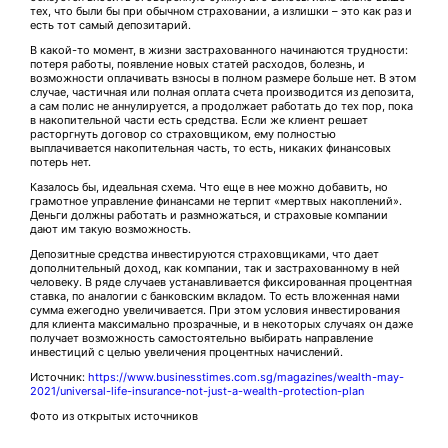
тех, что были бы при обычном страховании, а излишки – это как раз и
есть тот самый депозитарий.
В какой-то момент, в жизни застрахованного начинаются трудности:
потеря работы, появление новых статей расходов, болезнь, и
возможности оплачивать взносы в полном размере больше нет. В этом
случае, частичная или полная оплата счета производится из депозита,
а сам полис не аннулируется, а продолжает работать до тех пор, пока
в накопительной части есть средства. Если же клиент решает
расторгнуть договор со страховщиком, ему полностью
выплачивается накопительная часть, то есть, никаких финансовых
потерь нет.
Казалось бы, идеальная схема. Что еще в нее можно добавить, но
грамотное управление финансами не терпит «мертвых накоплений».
Деньги должны работать и размножаться, и страховые компании
дают им такую возможность.
Депозитные средства инвестируются страховщиками, что дает
дополнительный доход, как компании, так и застрахованному в ней
человеку. В ряде случаев устанавливается фиксированная процентная
ставка, по аналогии с банковским вкладом. То есть вложенная нами
сумма ежегодно увеличивается. При этом условия инвестирования
для клиента максимально прозрачные, и в некоторых случаях он даже
получает возможность самостоятельно выбирать направление
инвестиций с целью увеличения процентных начислений.
Источник:
https://www.businesstimes.com.sg/magazines/wealth-may-
2021/universal-life-insurance-not-just-a-wealth-protection-plan
Фото из открытых источников