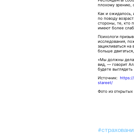
Респонденты сооб
плохому зрению, 
Как и ожидалось,
по поводу возрас
стороны, те, кто 
имеют более слабо
Психологи призыв
исследования, по
зацикливаться на 
больше двигаться,
«Мы должны делат
вид, — говорит Ал
будете выглядеть
Источник:
https:
stareet/
Фото из открытых
#страхован