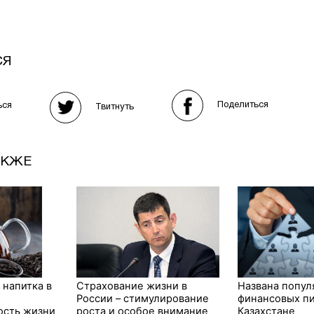
СЯ
Поделиться
ься
Твитнуть
АКЖЕ
 напитка в
Страхование жизни в
Названа попул
России – стимулирование
финансовых п
ость жизни
роста и особое внимание
Казахстане