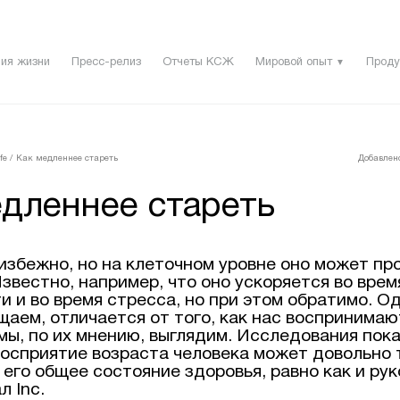
ия жизни
Пресс-релиз
Отчеты КСЖ
Мировой опыт
Проду
▼
fe
/
Как медленнее стареть
Добавлено
едленнее стареть
избежно, но на клеточном уровне оно может пр
звестно, например, что оно ускоряется во врем
 и во время стресса, но при этом обратимо. Од
аем, отличается от того, как нас воспринимаю
мы, по их мнению, выглядим. Исследования пок
восприятие возраста человека может довольно 
его общее состояние здоровья, равно как и ру
 Inc.