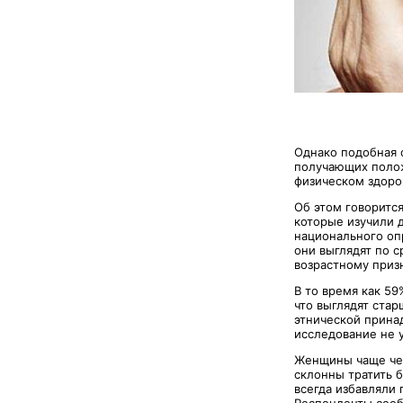
Однако подобная 
получающих полож
физическом здоро
Об этом говоритс
которые изучили д
национального опр
они выглядят по 
возрастному приз
В то время как 59
что выглядят стар
этнической прина
исследование не 
Женщины чаще чем
склонны тратить 
всегда избавляли