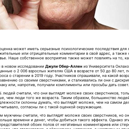
оценка может иметь серьезные психологические последствия для 
ительные или отрицательные комментарии в свой адрес, а также о
вье. Наше собственное восприятие также может повлиять на то, ка
я в новом исследовании
Джули Обер-Аллен
из Университета Оклахо
анные о 2 006 взрослых жителях США в возрасте от 50 до 80 лет, 
оса о старении в 2019 году. Участников спрашивали, на какой возр
сравнению со своими сверстниками, и сталкивались ли они с дискр
наку или, напротив, получали комплименты или просьбы дать совет
% людей считали, что они выглядят моложе своих сверстников, тол
ше, чем люди того же возраста. Таким образом, большинство людей
длежности склонны думать, что выглядят моложе, чем на самом де
учитывало, согласны ли с такой оценкой окружающие.
 мужчины считали, что выглядят моложе своих сверстников, но о
больше времени и денег, чтобы добиться такого эффекта. Однако э
 представителей обоих полов от негативных комментариев или стер