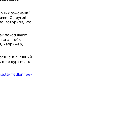
ношением к
ивных замечаний
вье. С другой
о, говорили, что
ак показывают
 того чтобы
я, например,
арение и внешний
и не курите, то
zrasta-medlennee-