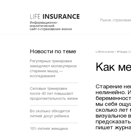
Рынок страхован
Информационно-
аналитический
сайт о страховании жизни
Новости по теме
LifeInsurance
/
#Happy Li
Регулярные тренировки
Как м
замедляют молекулярное
старение мышц —
исследование
Старение не
Силовые тренировки
нелинейно. И
после 40 лет повышают
беременности
продолжительность жизни
мы себя ощущ
сколько лет 
Во сколько обходится
визуальное 
летний досуг ребенка
предсказать 
пишет журнал
101-летняя женщина