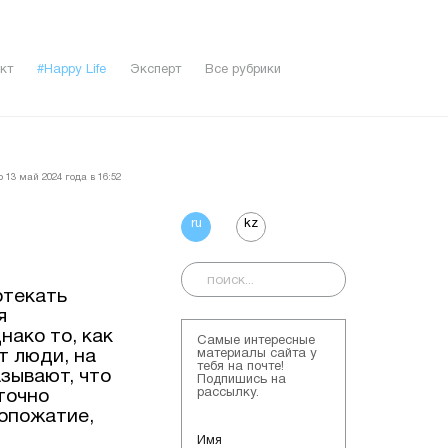
кт
#Happy Life
Эксперт
Все рубрики
 13 май 2024 года в 16:52
ru
kz
отекать
я
нако то, как
Самые интересные
т люди, на
материалы сайта у
тебя на почте!
азывают, что
Подпишись на
рассылку.
точно
копожатие,
Имя