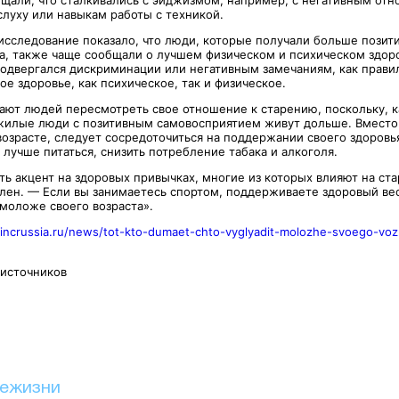
щали, что сталкивались с эйджизмом, например, с негативным от
слуху или навыкам работы с техникой.
 исследование показало, что люди, которые получали больше позит
та, также чаще сообщали о лучшем физическом и психическом здоро
подвергался дискриминации или негативным замечаниям, как правил
е здоровье, как психическое, так и физическое.
ают людей пересмотреть свое отношение к старению, поскольку, к
жилые люди с позитивным самовосприятием живут дольше. Вместо
возрасте, следует сосредоточиться на поддержании своего здоровь
 лучше питаться, снизить потребление табака и алкоголя.
ь акцент на здоровых привычках, многие из которых влияют на ст
лен. — Если вы занимаетесь спортом, поддерживаете здоровый вес 
 моложе своего возраста».
//incrussia.ru/news/tot-kto-dumaet-chto-vyglyadit-molozhe-svoego-vo
 источников
иежизни