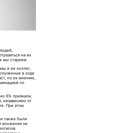
людей,
тразиться на их
к мы стареем.
мы и ее коллег,
полученные в ходе
аст, по их мнению,
иминацией по
.
ько 6% признали,
, независимо от
ле. При этом
ни также были
ти вложения не
еотипов.