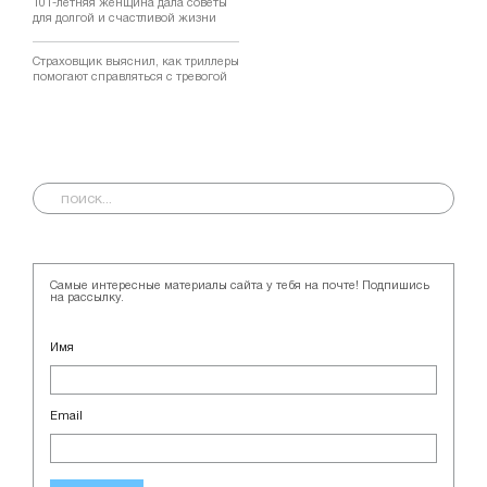
101-летняя женщина дала советы
для долгой и счастливой жизни
Страховщик выяснил, как триллеры
помогают справляться с тревогой
Самые интересные материалы сайта у тебя на почте! Подпишись
на рассылку.
Имя
Email