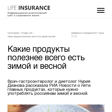
Информационно-аналитический
сайт о страховании жизни
LifeInsurance
/
#Happy Life
/
Добавлено 24 февраля 2021 года в
Какие продукты полезнее всего есть зимой и весной
17:37
Какие продукты
полезнее всего есть
зимой и весной
Врач-гастроэнтеролог и диетолог Нурия
Дианова рассказала РИА Новости о пяти
главных продуктах, которые нужно
употреблять россиянам зимой и весной.