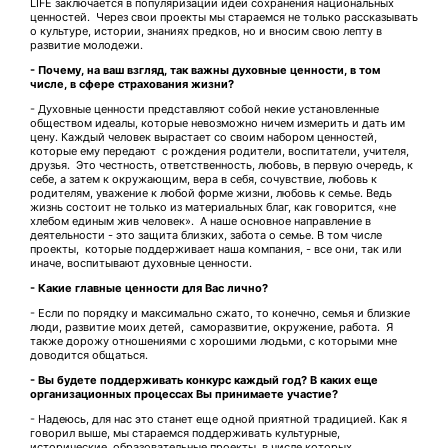
LIFE заключается в популяризации идеи сохранения национальных
ценностей. Через свои проекты мы стараемся не только рассказывать
о культуре, истории, знаниях предков, но и вносим свою лепту в
развитие молодежи.
- Почему, на ваш взгляд, так важны духовные ценности, в том
числе, в сфере страховани
я жизни?
- Духовные ценности представляют собой некие установленные
обществом идеалы, которые невозможно ничем измерить и дать им
цену. Каждый человек вырастает со своим набором ценностей,
которые ему передают с рождения родители, воспитатели, учителя,
друзья. Это честность, ответственность, любовь, в первую очередь, к
себе, а затем к окружающим, вера в себя, сочувствие, любовь к
родителям, уважение к любой форме жизни, любовь к семье. Ведь
жизнь состоит не только из материальных благ, как говорится, «не
хлебом единым жив человек». А наше основное направление в
деятельности - это защита близких, забота о семье. В том числе
проекты, которые поддерживает наша компания, - все они, так или
иначе, воспитывают духовные ценности.
- Какие главные ценности для Вас лично?
- Если по порядку и максимально сжато, то конечно, семья и близкие
люди, развитие моих детей, саморазвитие, окружение, работа. Я
также дорожу отношениями с хорошими людьми, с которыми мне
доводится общаться.
- Вы будете поддерживать конкурс каждый год? В каких еще
организационных процессах Вы принимаете участие?
- Надеюсь, для нас это станет еще одной приятной традицией. Как я
говорил выше, мы стараемся поддерживать культурные,
исторические, образовательные проекты, в числе которых