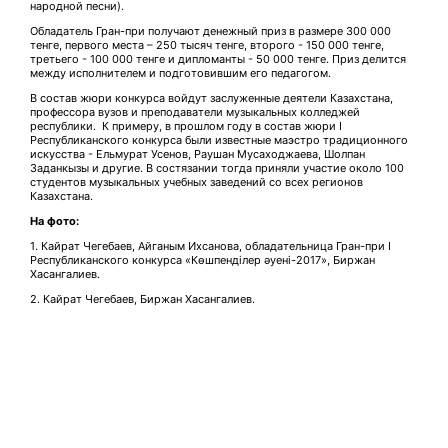
народной песни).
Обладатель Гран-при получают денежный приз в размере 300 000
тенге, первого места – 250 тысяч тенге, второго - 150 000 тенге,
третьего - 100 000 тенге и дипломанты - 50 000 тенге. Приз делится
между исполнителем и подготовившим его педагогом.
В состав жюри конкурса войдут заслуженные деятели Казахстана,
профессора вузов и преподаватели музыкальных колледжей
республики. К примеру, в прошлом году в состав жюри I
Республиканского конкурса были известные маэстро традиционного
искусства - Ельмурат Усенов, Раушан Мусаходжаева, Шолпан
Заданкызы и другие. В состязании тогда приняли участие около 100
студентов музыкальных учебных заведений со всех регионов
Казахстана.
На фото:
1.
Кайрат Чегебаев, Айганым Ихсанова, обладательница Гран-при I
Республиканского конкурса «Көшпенділер әуені-2017», Биржан
Хасангалиев.
2. Кайрат Чегебаев, Биржан Хасангалиев.