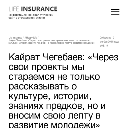
Информационно-аналитический
сайт о страховании жизни
LifeInsurance
/
#Happy Life
/
Добавлено 19
Кайрат Чегебаев: «Через свои проекты мы стараемся не только рассказывать о
октября 2018 года
культуре, истории, знаниях предков, но и вносим свою лепту в развитие молодежи»
в 08:19
Кайрат Чегебаев: «Через
свои проекты мы
стараемся не только
рассказывать о
культуре, истории,
знаниях предков, но и
вносим свою лепту в
развитие молодежи»