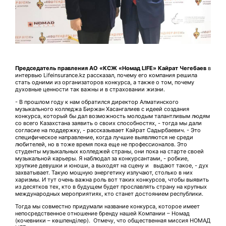
Председатель правления АО «КСЖ «Номад
LIFE» Кайрат Чегебаев
в
интервью Lifeinsurance.kz рассказал, почему его компания решила
стать одними из организаторов конкурса, а также о том, почему
духовные ценности так важны и в страховании жизни.
- В прошлом году к нам обратился директор Алматинского
музыкального колледжа Биржан Хасангалиев с идеей создания
конкурса, который бы дал возможность молодым талантливым людям
со всего Казахстана заявить о своих способностях, - тогда мы дали
согласие на поддержку, - рассказывает Кайрат Садырбаевич. - Это
специфическое направление, когда лучшие выявляются не среди
любителей, но в тоже время пока еще не профессионалов. Это
студенты музыкальных колледжей страны, они пока на старте своей
музыкальной карьеры. Я наблюдал за конкурсантами, - робкие,
хрупкие девушки и юноши, а выходят на сцену и выдают такое, - дух
захватывает. Такую мощную энергетику излучают, столько в них
харизмы. И тут очень важна роль вот таких конкурсов, чтобы выявить
из десятков тех, кто в будущем будет прославлять страну на крупных
международных мероприятиях, кто станет достоянием республики.
Тогда мы совместно придумали название конкурса, которое имеет
непосредственное отношение бренду нашей Компании – Номад
(кочевники – көшпенділер). Отмечу, что общественная миссия НОМАД