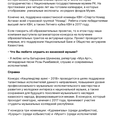
сотрудничество с Национальным государственным музеем РК. На
протяжении уже четырех лет мы готовим календари, в которых
отображаем уникальные экспонаты из редких фондов Музея.
Конечно же, поддержка казахстанской команды КВН «Спарта Номад
Астана» всей страховой группой "Номад". Ребята стали победителями
высшей лиги КВН, а также Летнего кубка КВН в 2017 году.
Если говорить об образовательных проектах, то в этом году наша
компания выступила организатором конкурса на получение
образовательных грантов на актуарные курсы. Проект проводится
впервые, его поддержали Национальный Банк и Общество актуариев
Казахстана.
- Что Вы любите слушать из казахской музыки?
- Я люблю хиты Батырхана Шукенова, репертуар «Муз Арт»,
легендарные песни Розы Рымбаевой, слушаю и современных
исполнителей.
Справка
Конкурс «Көшпенділер әуені – 2018» проводится в целях поддержки
талантливых исполнителей данного направления, повышения уровня
профессионального музыкально-исполнительского мастерства и
развития у молодежи интереса к национальной музыке, а также
сохранения для будущего поколения музыкального наследия
казахского народа, формировавшегося веками. В конкурсе, который
проходит ежегодно, начиная с 2017 года, принимают участие
студенты музыкальных колледжей республики.
У конкурса три номинации: «Құрманғазы» (среди домбристов),
«Қорқыт» (среди кобызистов) и «Мұхит» (среди исполнителей