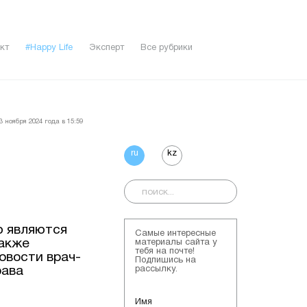
кт
#Happy Life
Эксперт
Все рубрики
 ноября 2024 года в 15:59
ru
kz
ю являются
Самые интересные
также
материалы сайта у
тебя на почте!
овости врач-
Подпишись на
рава
рассылку.
Имя