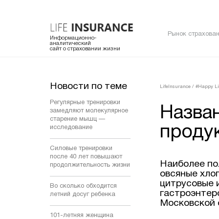
Рынок страхован
Информационно-
аналитический
сайт о страховании жизни
Новости по теме
LifeInsurance
/
#Happy Li
Регулярные тренировки
Назва
замедляют молекулярное
старение мышц —
проду
исследование
Силовые тренировки
после 40 лет повышают
Наиболее по
продолжительность жизни
овсяные хлоп
цитрусовые 
Во сколько обходится
гастроэнтер
летний досуг ребенка
Московской 
101-летняя женщина