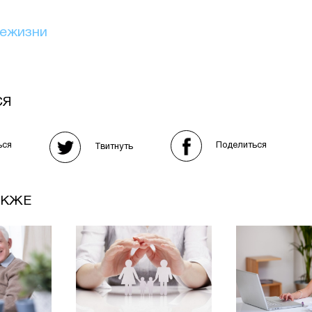
иежизни
СЯ
Поделиться
ься
Твитнуть
АКЖЕ