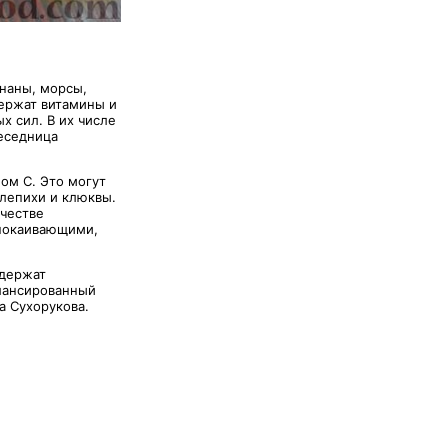
ананы, морсы,
держат витамины и
х сил. В их числе
беседница
ом С. Это могут
блепихи и клюквы.
ачестве
спокаивающими,
одержат
лансированный
а Сухорукова.