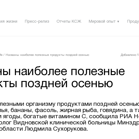
ия жизни
Пресс-релиз
Отчеты КСЖ
Мировой опыт
Проду
▼
fe
/
Названы наиболее полезные продукты поздней осенью
Добавлено 13
ны наиболее полезные
кты поздней осенью
лезными организму продуктами поздней осень
ья, бананы, фасоль, жирная рыба, говядина, а 
и ягоды, богатые витамином С, сообщила РИА Н
олог Видновской клинической больницы Минзд
области Людмила Сухорукова.