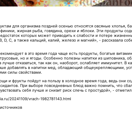
уктам для организма поздней осенью относятся овсяные хлопья, б
 финики, жирная рыба, говядина, орехи и яблоки. Эти продукты со
едостаток которых может приводить к слабости и потере жизненны
, D, С, а также кальций, калий, железо и магний», - рассказала со
екомендует в это время года чаще есть продукты, богатые витамин
итрусовые, но и ягоды. Особенно полезны напитки из шиповника, о
а лучше отказаться, так как он, наоборот, ослабляет иммунитет. В к
чше добавлять в напитки мед, обладающий общеукрепляющими, у
ми силы свойствами.
ощи и фрукты пойдут на пользу в холодное время года, ведь они с
сидантов. При выборе повседневных блюд важно помнить, что сба
вствовать себя лучше и снизит риск слечь с простудой», - отметил
ria.ru/20241109/vrach-1982781143.html
 источников