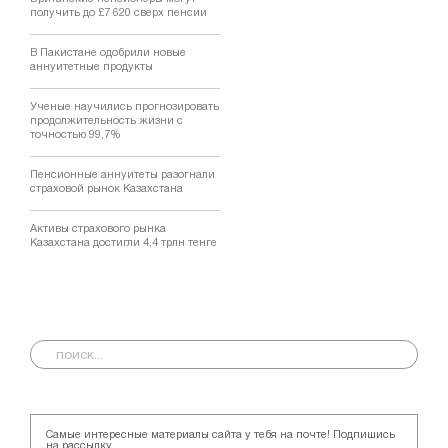
получить до £7 620 сверх пенсии
В Пакистане одобрили новые
аннуитетные продукты
Ученые научились прогнозировать
продолжительность жизни с
точностью 99,7%
Пенсионные аннуитеты разогнали
страховой рынок Казахстана
Активы страхового рынка
Казахстана достигли 4,4 трлн тенге
Самые интересные материалы сайта у тебя на почте! Подпишись
на рассылку.