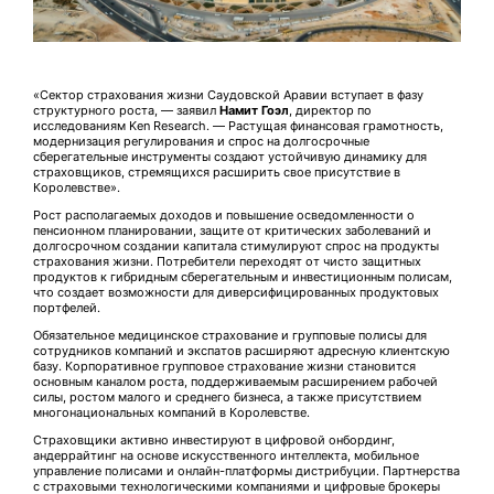
«Сектор страхования жизни Саудовской Аравии вступает в фазу
структурного роста, — заявил
Намит Гоэл
, директор по
исследованиям Ken Research. — Растущая финансовая грамотность,
модернизация регулирования и спрос на долгосрочные
сберегательные инструменты создают устойчивую динамику для
страховщиков, стремящихся расширить свое присутствие в
Королевстве».
Рост располагаемых доходов и повышение осведомленности о
пенсионном планировании, защите от критических заболеваний и
долгосрочном создании капитала стимулируют спрос на продукты
страхования жизни. Потребители переходят от чисто защитных
продуктов к гибридным сберегательным и инвестиционным полисам,
что создает возможности для диверсифицированных продуктовых
портфелей.
Обязательное медицинское страхование и групповые полисы для
сотрудников компаний и экспатов расширяют адресную клиентскую
базу. Корпоративное групповое страхование жизни становится
основным каналом роста, поддерживаемым расширением рабочей
силы, ростом малого и среднего бизнеса, а также присутствием
многонациональных компаний в Королевстве.
Страховщики активно инвестируют в цифровой онбординг,
андеррайтинг на основе искусственного интеллекта, мобильное
управление полисами и онлайн-платформы дистрибуции. Партнерства
с страховыми технологическими компаниями и цифровые брокеры