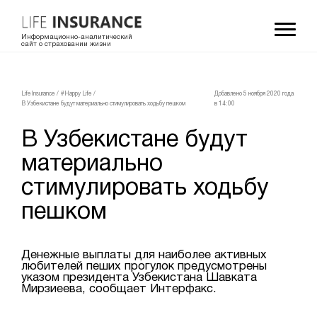
Информационно-аналитический
сайт о страховании жизни
LifeInsurance
/
#Happy Life
/
Добавлено 5 ноября 2020 года
В Узбекистане будут материально стимулировать ходьбу пешком
в 14:00
В Узбекистане будут
материально
стимулировать ходьбу
пешком
Денежные выплаты для наиболее активных
любителей пеших прогулок предусмотрены
указом президента Узбекистана Шавката
Мирзиеева, сообщает Интерфакс.