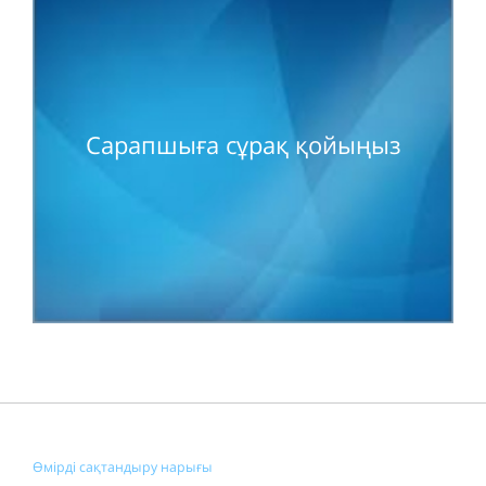
Сарапшыға сұрақ қойыңыз
Өмірді сақтандыру нарығы