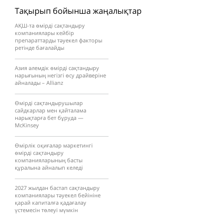
Тақырып бойынша жаңалықтар
АҚШ-та өмірді сақтандыру
компаниялары кейбір
препараттарды тәуекел факторы
ретінде бағалайды
Азия әлемдік өмірді сақтандыру
нарығының негізгі өсу драйверіне
айналады – Allianz
Өмірді сақтандырушылар
сайдкарлар мен қайталама
нарықтарға бет бұруда —
McKinsey
Өмірлік оқиғалар маркетингі
өмірді сақтандыру
компанияларының басты
құралына айналып келеді
2027 жылдан бастап сақтандыру
компаниялары тәуекел бейініне
қарай капиталға қадағалау
үстемесін төлеуі мүмкін