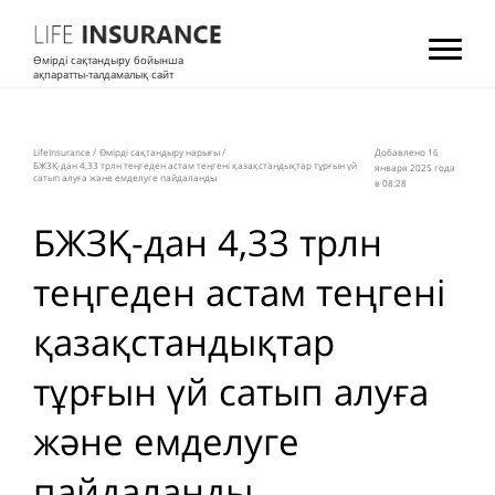
Өмірді сақтандыру бойынша
ақпаратты-талдамалық сайт
LifeInsurance
/
Өмірді сақтандыру нарығы
/
Добавлено 16
БЖЗҚ-дан 4,33 трлн теңгеден астам теңгені қазақстандықтар тұрғын үй
января 2025 года
сатып алуға және емделуге пайдаланды
в 08:28
БЖЗҚ-дан 4,33 трлн
теңгеден астам теңгені
қазақстандықтар
тұрғын үй сатып алуға
және емделуге
пайдаланды