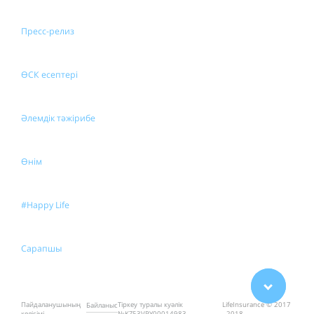
Пресс-релиз
ӨСК есептері
Әлемдік тәжірибе
Өнім
#Happy Life
Сарапшы
Пайдаланушының
Тіркеу туралы куәлік
LifeInsurance © 2017
Байланыс
келісімі
№KZ53VPY00014983
- 2018