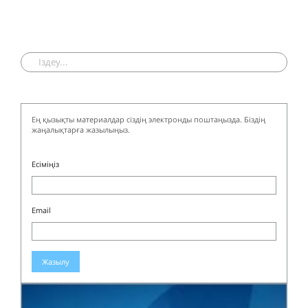
Ең қызықты материалдар сіздің электронды поштаңызда. Біздің
жаңалықтарға жазылыңыз.
Есіміңіз
Email
Жазылу