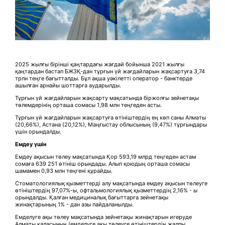
2025 жылғы бірінші қаңтардағы жағдай бойынша 2021 жылғы
қаңтардан бастап БЖЗҚ-дан тұрғын үй жағдайларын жақсартуға 3,74
трлн теңге бағытталды. Бұл ақша уәкілетті оператор - банктерде
ашылған арнайы шоттарға аударылды.
Тұрғын үй жағдайларын жақсарту мақсатында біржолғы зейнетақы
төлемдерінің орташа сомасы 1,98 млн теңгеден асты.
Тұрғын үй жағдайларын жақсартуға өтініштердің ең көп саны Алматы
(20,66%), Астана (20,12%), Маңғыстау облысының (9,47%) тұрғындары
үшін орындалды.
Емдеу үшін
Емдеу ақысын төлеу мақсатында Қор 593,19 млрд теңгеден астам
сомаға 639 251 өтініш орындады. Алып қоюдың орташа сомасы
шамамен 0,93 млн теңгені құрайды.
Стоматологиялық қызметтерді алу мақсатында емдеу ақысын төлеуге
өтініштердің 97,07%-ы, офтальмологиялық қызметтердің 2,16% - ы
орындалды. Қалған медициналық бағыттарға зейнетақы
жинақтарының 1% - дан азы пайдаланылды.
Емделуге ақы төлеу мақсатында зейнетақы жинақтарын игеруде
Алматы қаласының (емделуге ақы төлеуге өтініштердің жалпы