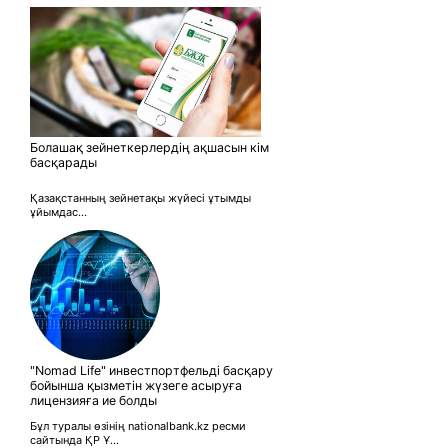
Болашақ зейнеткерлердің ақшасын кім
басқарады
Қазақстанның зейнетақы жүйесі ұтымды
ұйымдас...
"Nomad Life" инвестпортфельді басқару
бойынша қызметін жүзеге асыруға
лицензияға ие болды
Бұл туралы өзінің nationalbank.kz ресми
сайтында ҚР Ұ...