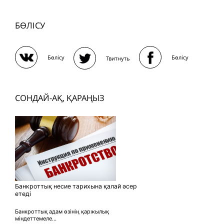
БӨЛІСУ
Бөлісу
Бөлісу
Твитнуть
СОНДАЙ-АҚ, ҚАРАҢЫЗ
Банкроттық несие тарихына қалай әсер
етеді
Банкроттық адам өзінің қаржылық
міндеттемеле...