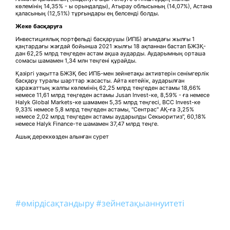
көлемінің 14,35% - ы орындалды), Атырау облысының (14,07%), Астана
қаласының (12,51%) тұрғындары ең белсенді болды.
Жеке басқаруға
Инвестициялық портфельді басқарушы (ИПБ) ағымдағы жылғы 1
қаңтардағы жағдай бойынша 2021 жылғы 18 ақпаннан бастап БЖЗҚ-
дан 62,25 млрд теңгеден астам ақша аударды. Аударымның орташа
сомасы шамамен 1,34 млн теңгені құрайды.
Қазіргі уақытта БЖЗҚ бес ИПБ-мен зейнетақы активтерін сенімгерлік
басқару туралы шарттар жасасты. Айта кетейік, аударылған
қаражаттың жалпы көлемінің 62,25 млрд теңгеден астамы 18,66%
немесе 11,61 млрд теңгеден астамы Jusan Invest-ке, 8,59% - ға немесе
Halyk Global Markets-ке шамамен 5,35 млрд теңгесі, BCC Invest-ке
9,33% немесе 5,8 млрд теңгеден астамы, "Сентрас" АҚ-ға 3,25%
немесе 2,02 млрд теңгеден астамы аударылды Секьюритиз", 60,18%
немесе Halyk Finance-те шамамен 37,47 млрд теңге.
Ашық дереккөзден алынған сурет
#өмірдісақтандыру
#зейнетақыаннуитеті