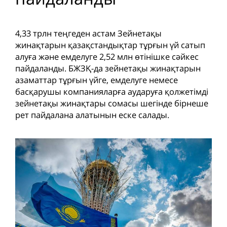
4,33 трлн теңгеден астам Зейнетақы
жинақтарын қазақстандықтар тұрғын үй сатып
алуға және емделуге 2,52 млн өтінішке сәйкес
пайдаланды. БЖЗҚ-да зейнетақы жинақтарын
азаматтар тұрғын үйге, емделуге немесе
басқарушы компанияларға аударуға қолжетімді
зейнетақы жинақтары сомасы шегінде бірнеше
рет пайдалана алатынын еске салады.