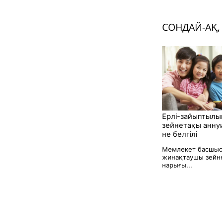
СОНДАЙ-АҚ,
Ерлі-зайыптылы
зейнетақы анну
не белгілі
Мемлекет басшы
жинақтаушы зейн
нарығы...