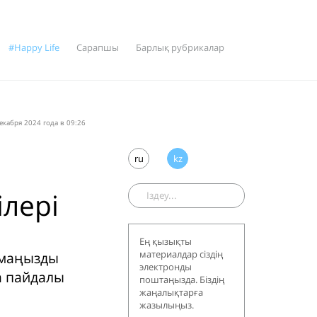
#Happy Life
Сарапшы
Барлық рубрикалар
екабря 2024 года в 09:26
ru
kz
ілері
Ең қызықты
материалдар сіздің
ң маңызды
электронды
а пайдалы
поштаңызда. Біздің
жаңалықтарға
жазылыңыз.