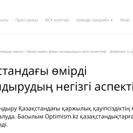
рығы
Пресс-релиз
ӨСК есептері
Әлемдік тәжірибе
Өнім
▼
қтандыру нарығы
/
Қазақстандағы өмірді сақтандырудың негізгі аспектілері
Добавлено 12 д
стандағы өмірді
дырудың негізгі аспект
андыру Қазақстандағы қаржылық қауіпсіздікті
налуда. Басылым Optimism.kz қазақстандықтарғ
ді.