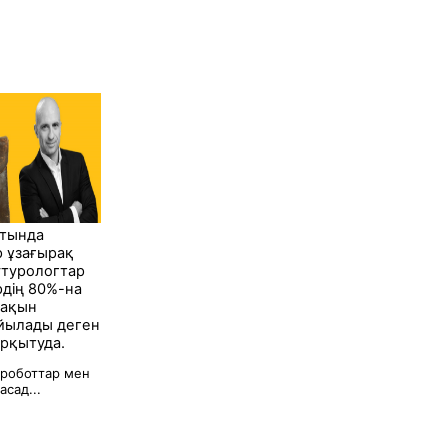
атында
 ұзағырақ
утурологтар
ердің 80%-на
 жақын
йылады деген
рқытуда.
роботтар мен
сад...