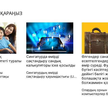
 ҚАРАҢЫЗ
қ
Сингапурда өмірді
Өлгендер сан
итеті туралы
сақтандыру сандық
есептелгендер
калькуляторы іске қосылды
өмір сүреді. Ф
бүгінгі кәсіпт
сы
Сингапурдың өмірді
дейінгі бөлігі
етақы
сақтандыру қауымдастығы (LI...
болашақта жо
болжаммен қо
Олардың орнын 
компьютерлер ба