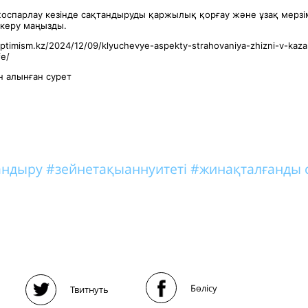
спарлау кезінде сақтандыруды қаржылық қорғау және ұзақ мерзі
скеру маңызды.
ptimism.kz/2024/12/09/klyuchevye-aspekty-strahovaniya-zhizni-v-kaz
fe/
 алынған сурет
тандыру
#зейнетақыаннуитеті
#жинақталғанды 
Бөлісу
Твитнуть