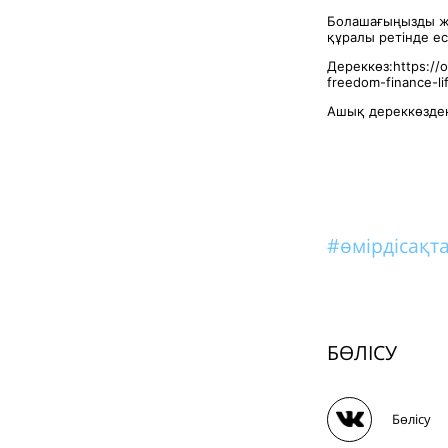
Болашағыңызды жо
құралы ретінде е
Дереккөз:https://o
freedom-finance-li
Ашық дереккөзден
#өмірдісақ
БӨЛІСУ
Бөлісу