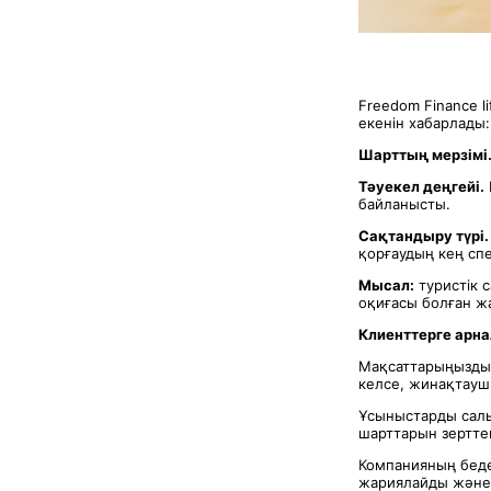
Freedom Finance l
екенін хабарлады:
Шарттың мерзімі
Тәуекел деңгейі.
байланысты.
Сақтандыру түрі.
қорғаудың кең сп
Мысал:
туристік 
оқиғасы болған ж
Клиенттерге арн
Мақсаттарыңызды 
келсе, жинақтауш
Ұсыныстарды салы
шарттарын зерттең
Компанияның бедел
жариялайды және 