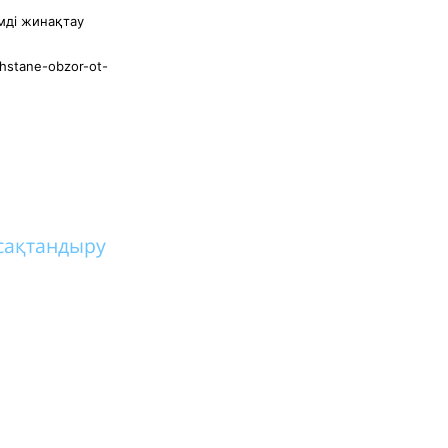
мді жинақтау
ahstane-obzor-ot-
сақтандыру