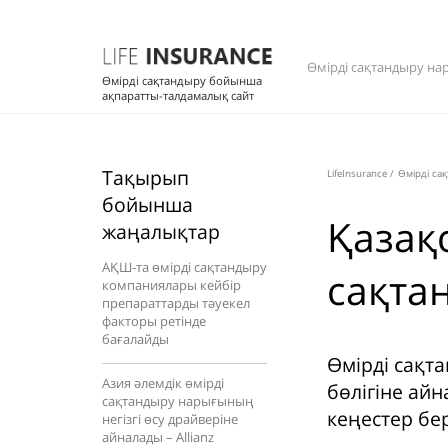
Өмірді сақтандыру на
Өмірді сақтандыру бойынша
ақпаратты-талдамалық сайт
Тақырып
LifeInsurance
/
Өмірді са
бойынша
Қазақ
жаңалықтар
АҚШ-та өмірді сақтандыру
сақтан
компаниялары кейбір
препараттарды тәуекел
факторы ретінде
бағалайды
Өмірді сақт
Азия әлемдік өмірді
бөлігіне ай
сақтандыру нарығының
кеңестер бер
негізгі өсу драйверіне
айналады – Allianz