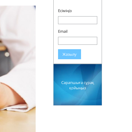
Есіміңіз
Email
Жазылу
Сарапшыға сұрақ
қойыңыз