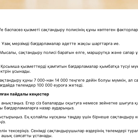
ife баспасөз қызметі сақтандыру полисінің құны көптеген факторла
.
Ұзақ мерзімді бағдарламалар әдетте жақсы шарттарға ие.
Мысалы, сақтандыру полисі баратын елге, маршрутқа және сапар 
Қосымша қызметтерді қамтитын бағдарламалар қымбатқа түсуі мүмк
ектрін ұсынады.
сақтандыру құны 7 000-нан 14 000 теңгеге дейін болуы мүмкін, ал 
ағдайда төлемдер 100 000 еуроға жетеді.
алған пайдалы кеңестер
анықтаңыз. Егер сіз балаларды оқытуға немесе зейнетке шығуға 
ы бағдарламаларға назар аударыңыз.
стырыңыз. Ең қолайлы нұсқаны таңдау үшін бірнеше сақтандыру
із.
ін тексеріңіз. Сенімді сақтандырушылар өздерінің төлемдері тура
ашық саясатты ұстанады.