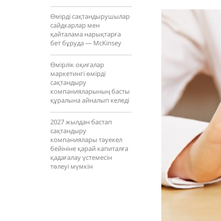
Өмірді сақтандырушылар
сайдкарлар мен
қайталама нарықтарға
бет бұруда — McKinsey
Өмірлік оқиғалар
маркетингі өмірді
сақтандыру
компанияларының басты
құралына айналып келеді
2027 жылдан бастап
сақтандыру
компаниялары тәуекел
бейініне қарай капиталға
қадағалау үстемесін
төлеуі мүмкін