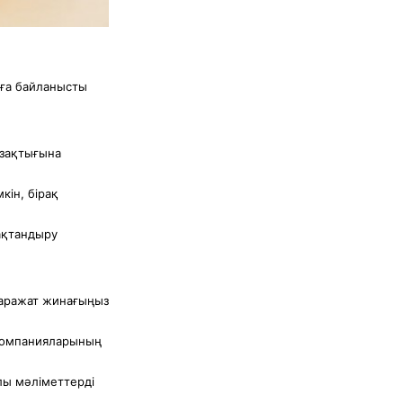
рға байланысты
ұзақтығына
ін, бірақ
сақтандыру
қаражат жинағыңыз
 компанияларының
лы мәліметтерді