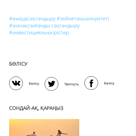
#өмірдісақтандыру
#зейнетақыаннуитеті
#жинақталғанды сақтандыру
#инвестициялықкірістер
БӨЛІСУ
Бөлісу
Бөлісу
Твитнуть
СОНДАЙ-АҚ, ҚАРАҢЫЗ