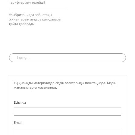
тарифтермен төлейді?
Ұлыбританияда зейнетақы
жинақтарын аудару қағидалары
қайта қаралады
Ең қызықты материалдар сіздің электронды поштаңызда. Біздің
жаңалықтарға жазылыңыз.
Есіміңіз
Email