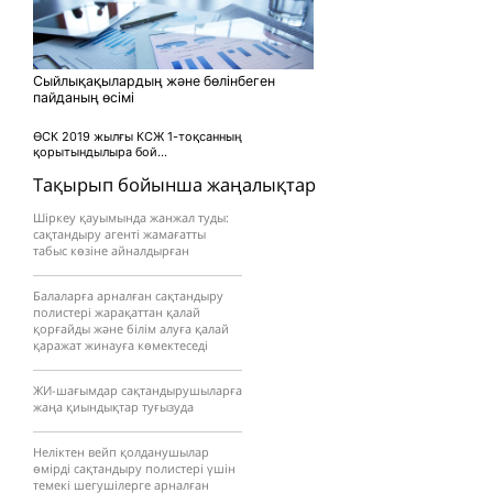
Сыйлықақылардың және бөлінбеген
пайданың өсімі
ӨСК 2019 жылғы КСЖ 1-тоқсанның
қорытындылыра бой...
Тақырып бойынша жаңалықтар
Шіркеу қауымында жанжал туды:
сақтандыру агенті жамағатты
табыс көзіне айналдырған
Балаларға арналған сақтандыру
полистері жарақаттан қалай
қорғайды және білім алуға қалай
қаражат жинауға көмектеседі
ЖИ-шағымдар сақтандырушыларға
жаңа қиындықтар туғызуда
Неліктен вейп қолданушылар
өмірді сақтандыру полистері үшін
темекі шегушілерге арналған