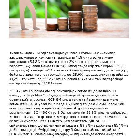
Ақпан айында «Өмірді сақтандыру» класы бойынша сыйақылар
жылдық мәнде өткен жылғы ақпандағы 47,9% - ға өсімге және
қаңтардағы 54,3% - ға өсуге қарсы 2% - дық теріс динамиканы
көрсетті. Ақшалай мәнде ӨСК 24,8 млрд теңге (бір жыл бұрын – 25,3
млрд теңге) жинады. ӨСК жалпы сыйақыларындағы өмірді сақтандыру
бойынша жиынтық портфельдің үлесі 35,9% құрады, ал қаңтар айында
41,2% - ға жетті, ал 2022 жылғы ақпанда ӨСК жиынтық портфелінде
өмірді сақтандыру 51,1% болды.
2023 жылғы ақпанда өмірді сақтандыру сегментінде көшбасшы
өзгерді. «Halyk life» ӨСК қаңтар айында айырылып қалған бірінші
орынға қайта оралды. ӨСК 8,4 млрд теңге сыйақы жинады және
сегменттің 34,1% үлесіне ие болды. 7,1 млрд теңге сыйақы көлемімен
екінші орынға қаңтардағы көшбасшы «Еуропа сақтандыру
компаниясы» (ЕСК) ӨСК түсті, бұл сегменттің 28,9% үлесіне сәйкеседі,
Үшінші орында – портфелі 5,4 млрд теңге және сегменттегі үлесі 22,1%
болатын «Nomad Life» ӨСК тұр. Бұл санаттағы үш ірі ӨСК
сыйақыларының шоғырлануы қаңтардағы 89,3%-ға қарағанда 85,1%-ға
дейін төмендеді. Өмірді сақтандыру бойынша сыйақы жинайтын 9
ӨСК-нің тек 3-і ғана сыйақылардың жылдық мәнде өскенін көрсетті.