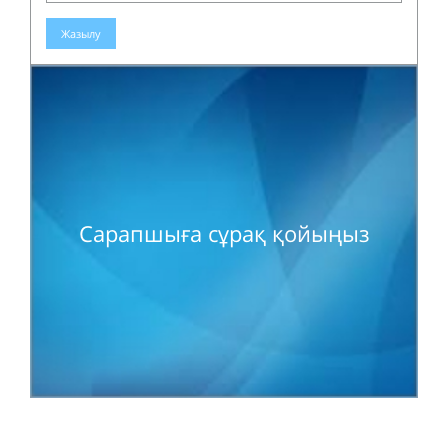
Жазылу
Сарапшыға сұрақ қойыңыз