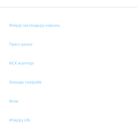
Өмірді сақтандыру нарығы
Пресс-релиз
ӨСК есептері
Әлемдік тәжірибе
Өнім
#Happy Life