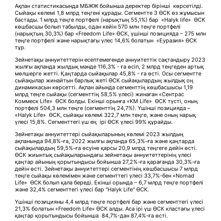
Ақпан статистикасында МБЖЖ бойынша деректер бірінші көрсетілді.
Сыйақы көлемі 1,8 млрд теңгені құрады. Сегментте 3 ӨСК өз жұмысын
бастады. 1 млрд теңге портфелі (нарықтың 55,1%) бар «Halyk life» ӨСК
көшбасшы болып табылды, одан кейін 570 млн теңге портфелі
(нарықтың 30,3%) бар «Freedom Life» ӨСК, үшінші позицияда – 275 млн
теңге портфелі және нарықтағы үлес 14,6% болатын «Еуразия» ӨСК
тұр.
Зейнетақы аннуитеттерін есептемегенде аннуитеттік сақтандыру 2023
жылғы ақпанда жылдық мәнде 116,3% - ға өсіп, 2 млрд теңгеден артық
мөлшерге жетті. Қаңтарда сыйақылар 45,8% - ға өсті. Осы сегментте
сыйақылар жинайтын барлық жеті ӨСК сыйақылардың жылдық оң
динамикасын көрсетті. Ақпан айында сегменттің көшбасшысы 1,19
млрд теңге сыйақы (сегменттің 58,5% үлесі) жинаған «Сентрас
Коммеск Life» ӨСК болды. Екінші орынға «KM Life» ӨСК түсті, оның
портфелі 504,3 млн теңге (сегменттің 24,7%). Үшінші позицияда –
«Halyk Life» ӨСК, сыйақы көлемі 322,7 млн теңге, және оның нарық
үлесі 15,8%. Сегменттегі үш ең ірі ӨСК үлесі 99% құрайды.
Зейнетақы аннуитеттері сыйақыларының көлемі 2023 жылдың
ақпанында 94,8%-ға, 2022 жылғы ақпанда 65,3%-ға және қаңтарда
сыйақылардың 59,5%-ға өсуіне қарсы 20,9 млрд теңгеге дейін өсті.
ӨСК жиынтық сыйақыларындағы зейнетақы аннуитеттерінің үлесі
қаңтар айының қорытындысы бойынша 27,2%-ға қарағанда 30,3%-ға
дейін өсті. Зейнетақы аннуитеттері сегментінің көшбасшысы 7 млрд
теңге сыйақы көлемімен және сегменттегі үлесі 33,7%-бен «Nomad
Life» ӨСК болып қала береді. Екінші орында – 6,7 млрд теңге портфелі
және 32,4% сегменттегі үлесі бар "Halyk Life" ӨСК.
Үшінші позицияны 4,4 млрд теңге портфелі бар және сегменттегі үлесі
21,3% болатын «Freedom Life» ӨСК алды. Аса ірі үш ӨСК кластағы үлесі
қаңтар қорытындысы бойынша 84,7%-дан 87,4%-ға өсті.