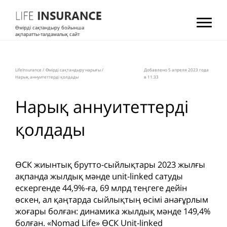
Өмірді сақтандыру бойынша
ақпаратты-талдамалық сайт
LifeInsurance
/
Өмірді сақтандыру нарығы
/
Добавлено 5 апреля 2023 года
Нарық аннуитеттерді қолдады
в 11:33
Нарық аннуитеттерді
қолдады
ӨСК жиынтық брутто-сыйлықтары 2023 жылғы
ақпанда жылдық мәнде unit-linked сатуды
ескергенде 44,9%-ға, 69 млрд теңгеге дейін
өскен, ал қаңтарда сыйлықтың өсімі анағұрлым
жоғары болған: динамика жылдық мәнде 149,4%
болған. «Nomad Life» ӨСК Unit-linked