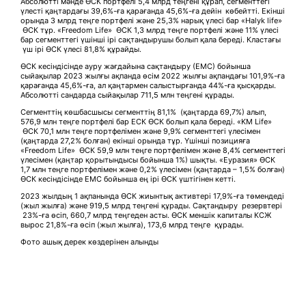
Абсолютті мәнде ӨСК портфелі 5,4 млрд теңгені құрап, сегменттегі
үлесті қаңтардағы 39,6%-ға қарағанда 45,6%-ға дейін көбейтті. Екінші
орында 3 млрд теңге портфелі және 25,3% нарық үлесі бар «Halyk life»
ӨСК тұр. «Freedom Life» ӨСК 1,3 млрд теңге портфелі және 11% үлесі
бар сегменттегі үшінші ірі сақтандырушы болып қала береді. Кластағы
үш ірі ӨСК үлесі 81,8% құрайды.
ӨСК кесіндісінде ауру жағдайына сақтандыру (ЕМС) бойынша
сыйақылар 2023 жылғы ақпанда өсім 2022 жылғы ақпандағы 101,9%-ға
қарағанда 45,6%-ға, ал қаңтармен салыстырғанда 44%-ға қысқарды.
Абсолютті сандарда сыйақылар 711,5 млн теңгені құрады.
Сегменттің көшбасшысы сегменттің 81,1% (қаңтарда 69,7%) алып,
576,9 млн теңге портфелі бар ЕСК ӨСК болып қала береді. «KM Life»
ӨСК 70,1 млн теңге портфелімен және 9,9% сегменттегі үлесімен
(қаңтарда 27,2% болған) екінші орында тұр. Үшінші позицияға
«Freedom Life» ӨСК 59,9 млн теңге портфелімен және 8,4% сегменттегі
үлесімен (қаңтар қорытындысы бойынша 1%) шықты. «Еуразия» ӨСК
1,7 млн теңге портфелімен және 0,2% үлесімен (қаңтарда – 1,5% болған)
ӨСК кесіндісінде ЕМС бойынша ең ірі ӨСК үштігінен кетті.
2023 жылдың 1 ақпанында ӨСК жиынтық активтері 17,9%-ға төмендеді
(жыл жылға) және 919,5 млрд теңгені құрады. Сақтандыру резервтері
23%-ға өсіп, 660,7 млрд теңгеден асты. ӨСК меншік капиталы КСЖ
вырос 21,8%-ға өсіп (жыл жылға), 173,6 млрд теңге құрады.
Фото ашық дерек көздерінен алынды