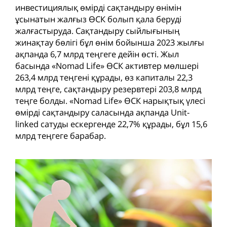
инвестициялық өмірді сақтандыру өнімін
ұсынатын жалғыз ӨСК болып қала беруді
жалғастыруда. Сақтандыру сыйлығының
жинақтау бөлігі бұл өнім бойынша 2023 жылғы
ақпанда 6,7 млрд теңгеге дейін өсті. Жыл
басында «Nomad Life» ӨСК активтер мөлшері
263,4 млрд теңгені құрады, өз капиталы 22,3
млрд теңге, сақтандыру резервтері 203,8 млрд
теңге болды. «Nomad Life» ӨСК нарықтық үлесі
өмірді сақтандыру саласында ақпанда Unit-
linked сатуды ескергенде 22,7% құрады, бұл 15,6
млрд теңгеге барабар.