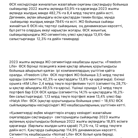
ӨСК кесіндісінде жиналатын жазатайым оқиғаны сақтандыру бойынша
сыйақылар 2022 жылғы ақпанда 63,9%-ға қарағанда 2023 жылғы
ақпанда жылдық мәнде 482,7%-ға 8,4 млрд теңгеге дейін өсті.
Дегенмен, ақпан айындағы өсім қаңтардан төмен болды, мұнда
сыйақылар жылдық мәнде 784%-ға өсті. ЖО бойынша сыйақы
жинайтын 6 ӨСК-нің төртеуі сыйақының оң динамикасын көрсетті,
бұл ретте олардың екеуі нарықтан жоғары. ӨСК жиынтық
сыйақыларындағы ЖО сегментінің үлесі қаңтарда 13,6%-бен
салыстырғанда 12,3%-ға дейін төмендеді
2023 жылғы ақпанда ЖО сегментінде көшбасшы ауысты. «Freedom
Life» ӨСК бірінші позицияға және қаңтар айының қорытындысы
бойынша айырылып қалған ірі компаниялардың үштігіне қайта
оралды. «Freedom Life» ӨСК портфелі ЖО бойынша 3,5 млрд теңгені
құрады (сегменттің 42,3%-ы қаңтардағы 13,8%-қа қарағанда). Екінші
орынға «KM Life» 2,4 млрд теңге портфелімен түсті (сегменттің 28,7%-
ы қаңтар айындағы 49,5%-ға қарсы). Үшінші орында 1,2 млрд теңге
портфелі бар ЕСК ӨСК қалды (сегменттің 14,1%-ы қаңтардағы 16,2%-
бен салыстырғанда). 1,13 млрд теңге портфелі және 13,4% үлесі бар
«Halyk life» ӨСК (қаңтар қорытындысы бойынша үлесі – 18,6%) ӨСК
сыйлықақылары кесіндісіндегі ЖО көшбасшыларының үштігінен кетті.
«Қызметкерді еңбек міндеттерін атқару кезіндегі жазатайым
оқиғалардан сақтандыру» секторындағы сыйақылар 2023 жылғы
ақпанның қорытындысы бойынша 2022 жылғы ақпандағы 18,8% өсімге
қарағанда (барлығы жылдан ылға қарай) 71,2%-ға, 12 млрд теңгеге
дейін өсті. Қаңтарда сыйқақылар 114,9% динамикасын көрсетті.
Сегменттің көшбасшысы «Nomad Life» ӨСК болып қала береді.