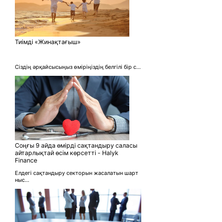
Тиімді «Жинақтағыш»
Сіздің әрқайсысыңыз өміріңіздің белгілі бір с...
Соңғы 9 айда өмірді сақтандыру саласы
айтарлықтай өсім көрсетті - Halyk
Finance
Елдегі сақтандыру секторын жасалатын шарт
ныс...