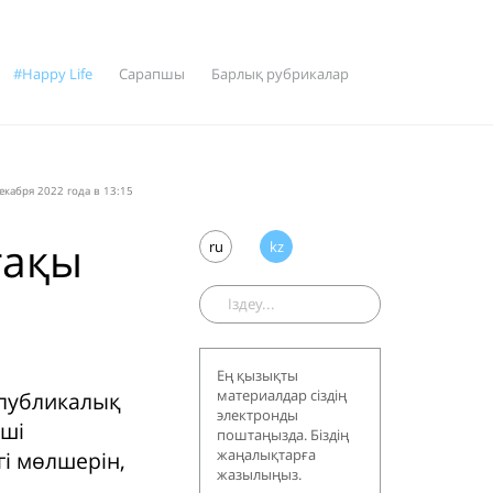
#Happy Life
Сарапшы
Барлық рубрикалар
екабря 2022 года в 13:15
тақы
ru
kz
Ең қызықты
материалдар сіздің
спубликалық
электронды
нші
поштаңызда. Біздің
жаңалықтарға
гі мөлшерін,
жазылыңыз.