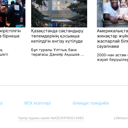
ірістілігін
Қазақстанда сақтандыру
Америкалықта
а бірнеше
төлемдерінің қосымша
жинақтар жүйе
кепілдігін енгізу күтілуде
жаспарлай біл
сауалнама
ң
Бұл туралы Ұлттық банк
ікті
төрағасы Данияр Ақышев ...
2000-нан астам 
жауап берушілер
из
ӨСК есептері
Әлемдік тәжірибе
Тіркеу туралы куәлік №KZ53VPY00014983
LifeInsu