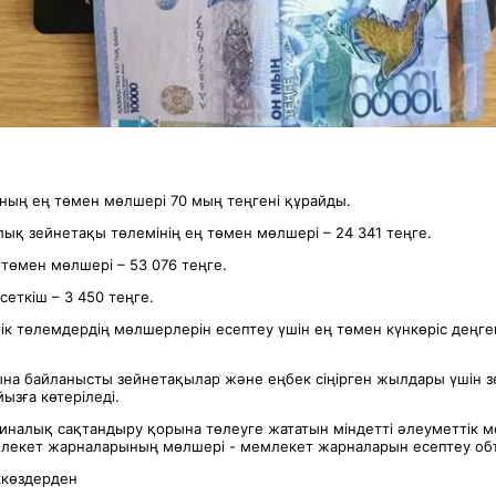
ың ең төмен мөлшері 70 мың теңгені құрайды.
ық зейнетақы төлемінің ең төмен мөлшері – 24 341 теңге.
төмен мөлшерi – 53 076 теңге.
сеткiш – 3 450 теңге.
iк төлемдердiң мөлшерлерiн есептеу үшiн ең төмен күнкөрiс деңге
ына байланысты зейнетақылар және еңбек сіңірген жылдары үшін 
йызға көтеріледі.
иналық сақтандыру қорына төлеуге жататын міндетті әлеуметтік 
лекет жарналарының мөлшері - мемлекет жарналарын есептеу объе
ккөздерден