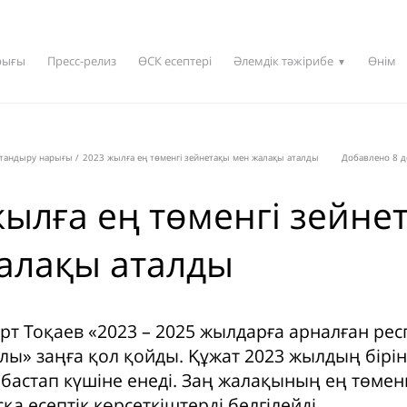
рығы
Пресс-релиз
ӨСК есептері
Әлемдік тәжірибе
Өнім
▼
қтандыру нарығы
/
2023 жылға ең төменгі зейнетақы мен жалақы аталды
Добавлено 8 д
жылға ең төменгі зейне
алақы аталды
т Тоқаев «2023 – 2025 жылдарға арналған ре
лы» заңға қол қойды. Құжат 2023 жылдың бірі
бастап күшіне енеді. Заң жалақының ең төмен
қа есептік көрсеткіштерді белгілейді.