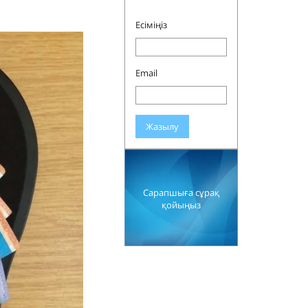
Есіміңіз
Email
Жазылу
Сарапшыға сұрақ
қойыңыз