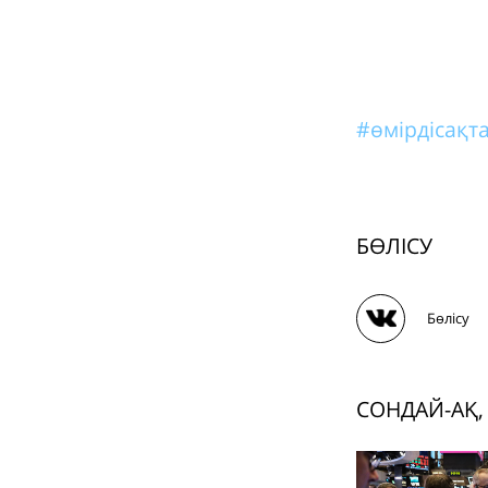
#өмірдісақт
БӨЛІСУ
Бөлісу
СОНДАЙ-АҚ,