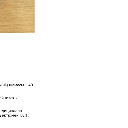
йiнiң шамасы – 40
зейнетақы
медициналық
ктісінен 1,8%.