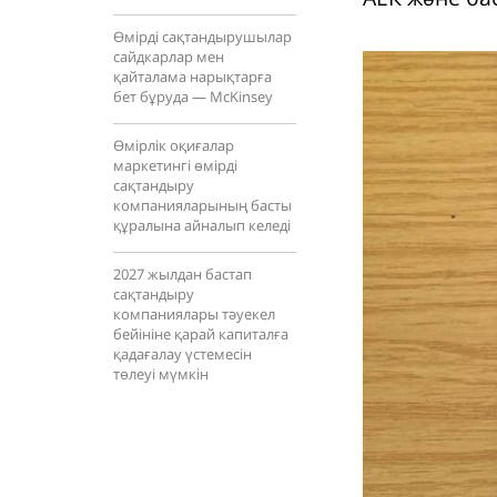
Өмірді сақтандырушылар
сайдкарлар мен
қайталама нарықтарға
бет бұруда — McKinsey
Өмірлік оқиғалар
маркетингі өмірді
сақтандыру
компанияларының басты
құралына айналып келеді
2027 жылдан бастап
сақтандыру
компаниялары тәуекел
бейініне қарай капиталға
қадағалау үстемесін
төлеуі мүмкін