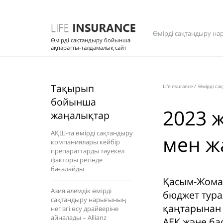
Өмірді сақтандыру на
Өмірді сақтандыру бойынша
ақпаратты-талдамалық сайт
Тақырып
LifeInsurance
/
Өмірді са
бойынша
2023 
жаңалықтар
АҚШ-та өмірді сақтандыру
мен ж
компаниялары кейбір
препараттарды тәуекел
факторы ретінде
бағалайды
Қасым-Жомар
Азия әлемдік өмірді
бюджет тура
сақтандыру нарығының
қаңтарынан 
негізгі өсу драйверіне
айналады – Allianz
АЕК және бас