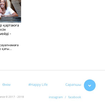
р қартаюға
сін
мейді -
сауалнамаға
 қаты...
Өнім
#Happy Life
Сарапшы
rance © 2017 - 2018
instagram /
facebook