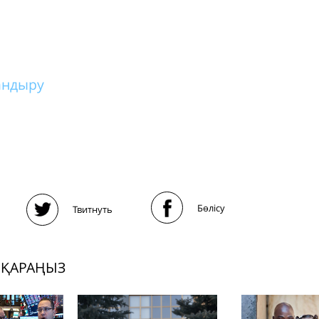
андыру
Бөлісу
Твитнуть
 ҚАРАҢЫЗ