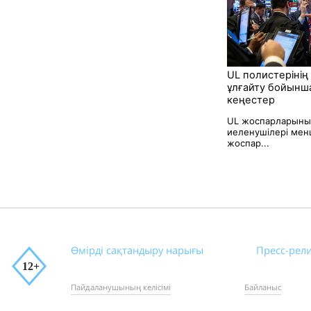
UL полистерінің к
ұлғайту бойынш
кеңестер
UL жоспарларыны
иеленушілері менш
жоспар...
Өмірді сақтандыру нарығы
Пресс-рел
Пайдаланушының келісімі
Байланыс