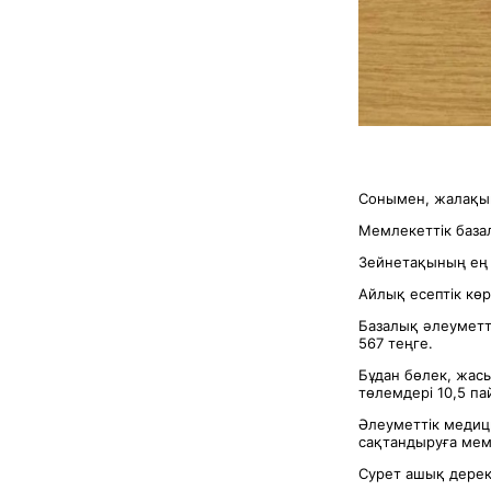
Сонымен, жалақын
Мемлекеттік базал
Зейнетақының ең 
Айлық есептiк көр
Базалық әлеуметт
567 теңге.
Бұдан бөлек, жас
төлемдері 10,5 па
Әлеуметтік медиц
сақтандыруға мем
Сурет ашық дере