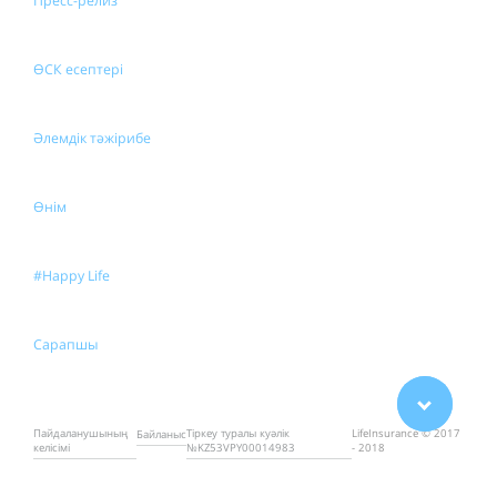
Пресс-релиз
ӨСК есептері
Әлемдік тәжірибе
Өнім
#Happy Life
Сарапшы
Пайдаланушының
Тіркеу туралы куәлік
LifeInsurance © 2017
Байланыс
келісімі
№KZ53VPY00014983
- 2018