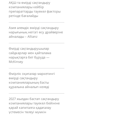
АҚШ-та өмірді сақтандыру
компаниялары кейбір
препараттарды тәуекел факторы
ретінде бағалайды
Азия әлемдік өмірді сақтандыру
нарығының негізгі өсу драйверіне
айналады – Allianz
Өмірді сақтандырушылар
сайдкарлар мен қайталама
нарықтарға бет бұруда —
McKinsey
Өмірлік оқиғалар маркетингі
өмірді сақтандыру
компанияларының басты
құралына айналып келеді
2027 жылдан бастап сақтандыру
компаниялары тәуекел бейініне
қарай капиталға қадағалау
үстемесін төлеуі мүмкін