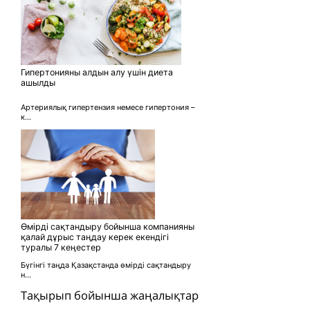
Гипертонияны алдын алу үшін диета
ашылды
Артериялық гипертензия немесе гипертония –
к...
Өмірді сақтандыру бойынша компанияны
қалай дұрыс таңдау керек екендігі
туралы 7 кеңестер
Бүгінгі таңда Қазақстанда өмірді сақтандыру
н...
Тақырып бойынша жаңалықтар