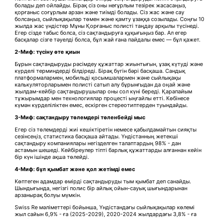
болады деп ойлайды. Бірақ сіз оны неғұрлым тезірек жасасаңыз,
қорғаныс соғұрлым арзан және тиімді болады. Сіз жас және сау
болсаңыз, сыйлықақылар төмен және қамту ұзаққа созылады. Соңғы 10
жылда жас үндістер Мұны Қорғаныс полисті таңдау арқылы түсінеді.
Егер сізде табыс болса, сіз сақтандыруға құқығыңыз бар. Ал егер
басқалар сізге тәуелді болса, бұл жай ғана пайдалы емес — бұл қажет.
2-Миф: түсіну өте қиын
Бұрын сақтандыруды рәсімдеу құжаттар жиынтығын, ұзақ күтуді және
күрделі терминдерді білдіреді. Бірақ бүгін бәрі басқаша. Сандық
платформалармен, мобильді қосымшалармен және сыйлықақы
калькуляторларымен полисті сатып алу бұрынғыдан да оңай және
жылдам-кейбір сақтандырушылар оны сол күні береді. Қарапайым
тұжырымдар мен технологиялар процесті ыңғайлы етті. Көбінесе
күмән күрделіліктен емес, ескірген стереотиптерден туындайды.
3-Миф: сақтандыру төлемдері
төленбейді мыс
Егер сіз төлемдерді жиі кешіктіретін немесе қабылдамайтын сияқты
сезінсеңіз, статистика басқаша айтады. Үндістанның жетекші
сақтандыру компаниялары негізделген талаптардың 98% - дан
астамын шешеді. Кейбіреулер тіпті барлық құжаттарды алғаннан кейін
бір күн ішінде ақша төлейді.
4-Миф: бұл қымбат және қол жетімді емес
Көптеген адамдар өмірді сақтандыруды тым қымбат деп санайды.
Шындығында, негізгі полис бір айлық ойын-сауық шығындарынан
арзанырақ болуы мүмкін.
Swiss Re мәліметтері бойынша, Үндістандағы сыйлықақылар көлемі
жыл сайын 6,9% - ға (2025-2029), 2020-2024 жылдардағы 3,8% - ға