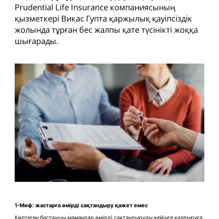
Prudential Life Insurance компаниясының
қызметкері Викас Гупта қаржылық қауіпсіздік
жолында тұрған бес жалпы қате түсінікті жоққа
шығарады.
1-Миф: жастарға өмірді сақтандыру қажет емес
Көптеген бастаушы мамандар өмірді сақтандыруды кейінге қалдыруға