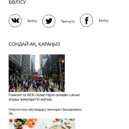
БӨЛІСУ
Бөлісу
Бөлісу
Твитнуть
СОНДАЙ-АҚ, ҚАРАҢЫЗ
Гонконгте ӨСК полистерін онлайн-сатып
алуды жеңілдетіп жатыр
Гонконгтың сақтандыру жөніндегі басқармасы
(IA...