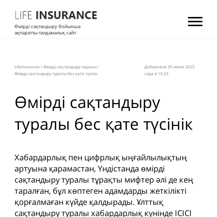
Өмірді сақтандыру бойынша
ақпаратты-талдамалық сайт
LifeInsurance
/
Өмірді сақтандыру нарығы
/
Добавлено 30 июня 2025
Өмірді сақтандыру туралы бес қате түсінік
года в 10:23
Өмірді сақтандыру
туралы бес қате түсінік
Хабардарлық пен цифрлық ыңғайлылықтың
артуына қарамастан, Үндістанда өмірді
сақтандыру туралы тұрақты мифтер әлі де кең
таралған, бұл көптеген адамдарды жеткілікті
қорғалмаған күйде қалдырады. Ұлттық
сақтандыру туралы хабардарлық күнінде ICICI