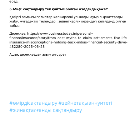
өседі.
5-Миф: сақтандыру тек қайтыс болған жағдайда қажет
Қазіргі заманғы полистер көп нәрсені ұсынады: ауыр сырқаттарды
жабу, мүгедектік төлемдері, зейнеткерлік кезеңдегі кепілдендірілген
табыс.
Дереккөз: https://www.businesstoday.in/personal-
finance/insurance/story/from-cost-myths-to-claim-settlements-five-life-
insurance-misconceptions-holding-back-indias-financial-security-drive-
482280-2025-06-28
Ашық дереккөзден алынған сурет
#өмірдісақтандыру
#зейнетақыаннуитеті
#жинақталғанды сақтандыру