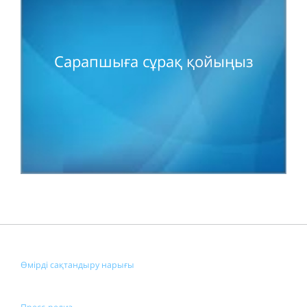
Сарапшыға сұрақ қойыңыз
Өмірді сақтандыру нарығы