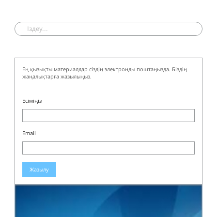
Ең қызықты материалдар сіздің электронды поштаңызда. Біздің
жаңалықтарға жазылыңыз.
Есіміңіз
Email
Жазылу