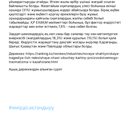
ұйымдастыруды атайды. Өткен жылы әрбір үшінші жағдай осыған
байланысты болды. Жазатайым оқиғалардың үлесі бойынша екінші
орында (31%) жұмысшылардың өздері абайсызда болды. Бірақ еңбек
қауіпсіздігі және еңбекті қорғау ережелерін бұзу жұмыс
орындарындағы қайғылы оқиғалардың жалпы себебі болып
табылмайды. ҚР ЕХӘҚМ мәліметтері бойынша, бұл фактор өндірістегі
жарақаттар мен өлім-жітімнің 7,6% - ғана себеп болған.
Зардап шеккендердің ең көп саны бар салалар тау-кен металлургия
өнеркәсібі (жағдайлардың 18,3%) және құрылыс (10,1%) болып қала
береді. Өндірістік жарақаттану деңгейі жоғары өңірлер Қарағанды,
Шығыс Қазақстан және Павлодар облыстары болды.
Дереккөз: https://ranking.kz/reviews/industries/novaya-shahtyorskaya-
tragediya-lish-nebolshaya-chast-obschey-kartiny-proizvodstvennogo-
travmatizma-v-kazahstane.html
Ашық дереккөзден алынған сурет
#өмірдісақтандыру