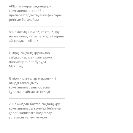
АҚШ-та өмірді сақтандыру
компаниялары кейбір
препараттарды тәуекел факторы
ретінде бағалайды
Азия әлемдік өмірді сақтандыру
нарығының негізгі өсу драйверіне
айналады – Allianz
Өмірді сақтандырушылар
сайдкарлар мен қайталама
нарықтарға бет бұруда —
McKinsey
Өмірлік оқиғалар маркетингі
өмірді сақтандыру
компанияларының басты
құралына айналып келеді
2027 жылдан бастап сақтандыру
компаниялары тәуекел бейініне
қарай капиталға қадағалау
үстемесін төлеуі мүмкін