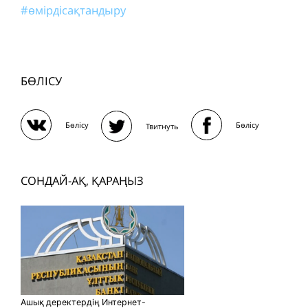
#өмірдісақтандыру
БӨЛІСУ
Бөлісу
Бөлісу
Твитнуть
СОНДАЙ-АҚ, ҚАРАҢЫЗ
Ашық деректердің Интернет-