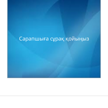
Сарапшыға сұрақ қойыңыз