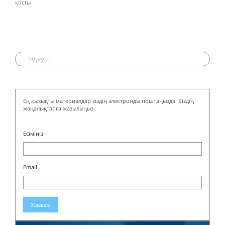
қосты
Ең қызықты материалдар сіздің электронды поштаңызда. Біздің
жаңалықтарға жазылыңыз.
Есіміңіз
Email
Жазылу