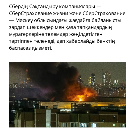
Сбердің Сақтандыру компаниялары —
СберСтрахование жизни және СберСтрахование
— Мәскеу облысындағы жағдайға байланысты
зардап шеккендер мен қаза тапқандардың
мұрагерлеріне төлемдер жеңілдетілген
тәртіппен төленеді, деп хабарлайды банктің
баспасөз қызметі.