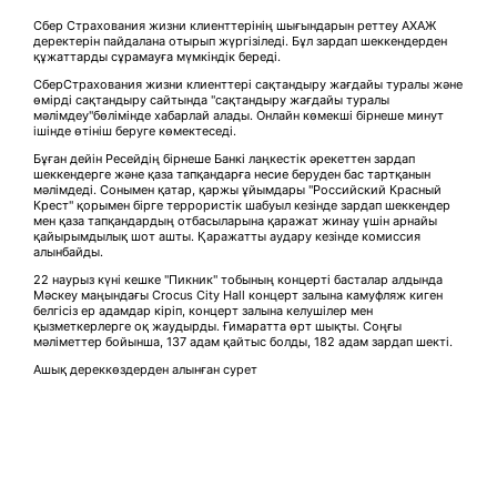
Сбер Страхования жизни клиенттерінің шығындарын реттеу АХАЖ
деректерін пайдалана отырып жүргізіледі. Бұл зардап шеккендерден
құжаттарды сұрамауға мүмкіндік береді.
СберСтрахования жизни клиенттері сақтандыру жағдайы туралы және
өмірді сақтандыру сайтында "сақтандыру жағдайы туралы
мәлімдеу"бөлімінде хабарлай алады. Онлайн көмекші бірнеше минут
ішінде өтініш беруге көмектеседі.
Бұған дейін Ресейдің бірнеше Банкі лаңкестік әрекеттен зардап
шеккендерге және қаза тапқандарға несие беруден бас тартқанын
мәлімдеді. Сонымен қатар, қаржы ұйымдары "Российский Красный
Крест" қорымен бірге террористік шабуыл кезінде зардап шеккендер
мен қаза тапқандардың отбасыларына қаражат жинау үшін арнайы
қайырымдылық шот ашты. Қаражатты аудару кезінде комиссия
алынбайды.
22 наурыз күні кешке "Пикник" тобының концерті басталар алдында
Мәскеу маңындағы Crocus City Hall концерт залына камуфляж киген
белгісіз ер адамдар кіріп, концерт залына келушілер мен
қызметкерлерге оқ жаудырды. Ғимаратта өрт шықты. Соңғы
мәліметтер бойынша, 137 адам қайтыс болды, 182 адам зардап шекті.
Ашық дереккөздерден алынған сурет