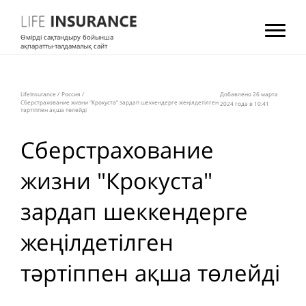
Өмірді сақтандыру бойынша
ақпаратты-талдамалық сайт
LifeInsurance
/
Россия
/
Добавлено 26 мартa
Сберстрахование жизни "Крокуста" зардап шеккендерге жеңілдетілген
2024 года в 10:41
тәртіппен ақша төлейді
Сберстрахование
жизни "Крокуста"
зардап шеккендерге
жеңілдетілген
тәртіппен ақша төлейді