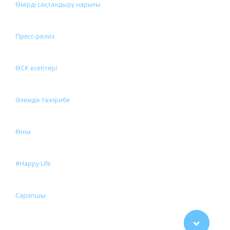
Өмірді сақтандыру нарығы
Пресс-релиз
ӨСК есептері
Әлемдік тәжірибе
Өнім
#Happy Life
Сарапшы