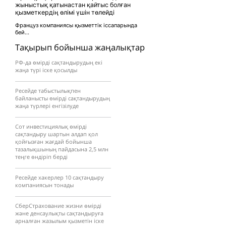
жыныстық қатынастан қайтыс болған
қызметкердің өлімі үшін төлейді
Француз компаниясы қызметтік іссапарында
бей...
Тақырып бойынша жаңалықтар
РФ-да өмірді сақтандырудың екі
жаңа түрі іске қосылды
Ресейде табыстылықпен
байланысты өмірді сақтандырудың
жаңа түрлері енгізілуде
Сот инвестициялық өмірді
сақтандыру шартын алдап қол
қойғызған жағдай бойынша
тазалықшының пайдасына 2,5 млн
теңге өндіріп берді
Ресейде хакерлер 10 сақтандыру
компаниясын тонады
СберСтрахование жизни өмірді
және денсаулықты сақтандыруға
арналған жазылым қызметін іске