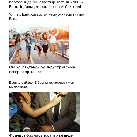
порталында орналастырылатын Ұлттық
Банктің Ашық деректер тізімі бекітілді
Ұлттық Банк Қазақстан Республикасы Ұлттық
Бан...
Өмірді сақтандыру индустриясына
өзгерістер қажет
Есепке сәйкес, Z буыны (зумерлер) мен
миллениал...
Француз фирмасы іссапар кезінде