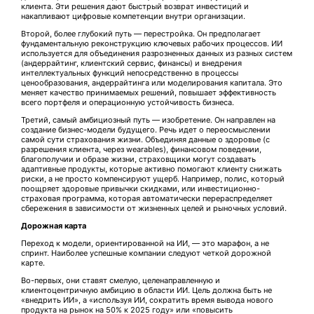
клиента. Эти решения дают быстрый возврат инвестиций и
накапливают цифровые компетенции внутри организации.
Второй, более глубокий путь — перестройка. Он предполагает
фундаментальную реконструкцию ключевых рабочих процессов. ИИ
используется для объединения разрозненных данных из разных систем
(андеррайтинг, клиентский сервис, финансы) и внедрения
интеллектуальных функций непосредственно в процессы
ценообразования, андеррайтинга или моделирования капитала. Это
меняет качество принимаемых решений, повышает эффективность
всего портфеля и операционную устойчивость бизнеса.
Третий, самый амбициозный путь — изобретение. Он направлен на
создание бизнес-модели будущего. Речь идет о переосмыслении
самой сути страхования жизни. Объединяя данные о здоровье (с
разрешения клиента, через wearables), финансовом поведении,
благополучии и образе жизни, страховщики могут создавать
адаптивные продукты, которые активно помогают клиенту снижать
риски, а не просто компенсируют ущерб. Например, полис, который
поощряет здоровые привычки скидками, или инвестиционно-
страховая программа, которая автоматически перераспределяет
сбережения в зависимости от жизненных целей и рыночных условий.
Дорожная карта
Переход к модели, ориентированной на ИИ, — это марафон, а не
спринт. Наиболее успешные компании следуют четкой дорожной
карте.
Во-первых, они ставят смелую, целенаправленную и
клиентоцентричную амбицию в области ИИ. Цель должна быть не
«внедрить ИИ», а «используя ИИ, сократить время вывода нового
продукта на рынок на 50% к 2025 году» или «повысить