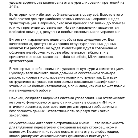
удовлетворенность клиентов на этапе урегулирования претензий на
40%».
Во-вторых, они избегают соблазна сделать сразу всё. Вместо этого
выбираются два-три наиболее важных сквозных направления для
трансформации. Например, сквозной процесс «от заявки до полиса»
или «от претензии до выплаты». На эти направления выделяются
dedicated команды, ресурсы и особые полномочия по управлению.
В-третьих, параллельно ведется работа над фундаментом. Без
качественных, доступных и хорошо структурированных данных
никакой ИИ работать не будет. Инвестиции идут в современные
облачные платформы, которые обеспечивают гибкость, и в
привлечение новых талантов — data scientists, ML-инженеров,
архитекторов.
В-четвертых, особое внимание уделяется культуре и компетенциям.
Руководители высшего звена должны на собственном примере
демонстрировать использование новых инструментов. Для всех
сотрудников запускаются программы повышения квалификации,
чтобы они не боялись технологии, а понимали, как она может помочь
им в ежедневной работе.
Наконец, создается надежная система управления. Она отслеживает
не только финансовую отдачу от инициатив в области ИИ, но и
этические аспекты, соответствие регуляторным требованиям и
безопасность данных. Ответственность за результаты четко
закреплена.
Искусственный интеллект в страховании жизни — это возможность
для глубинной перезагрузки отношений между страховщиком и
клиентом. Компании, которые осмелятся на эту трансформацию,
эволюционируют из классических финансовых институтов,