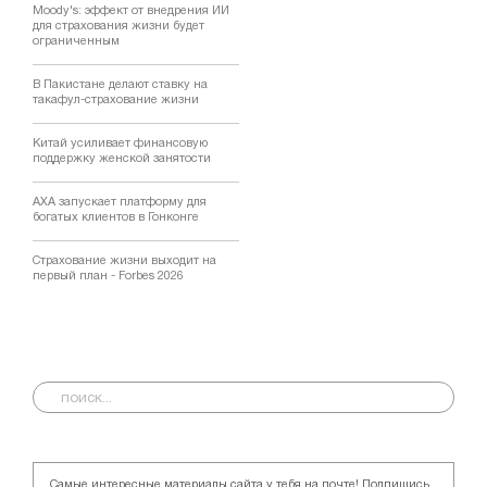
Moody's: эффект от внедрения ИИ
для страхования жизни будет
ограниченным
В Пакистане делают ставку на
такафул-страхование жизни
Китай усиливает финансовую
поддержку женской занятости
AXA запускает платформу для
богатых клиентов в Гонконге
Страхование жизни выходит на
первый план - Forbes 2026
Самые интересные материалы сайта у тебя на почте! Подпишись