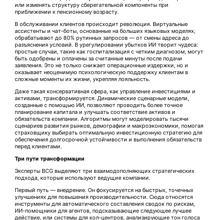
или изменять структуру сберегательной компоненты при
приближении к пенсионному возрасту.
В обслуживании клиентов происходит революция. Виртуальные
ассистенты и чат-боты, основанные на больших языковых моделях,
обрабатывают до 80% рутинных запросов — от смены адреса до
разъяснения условий. В урегулировании убытков ИИ творит чудеса:
простые случаи, такие как госпитализация с четким диагнозом, могут
быть одобрены и оплачены за считанные минуты после подачи
заявления. Это не только снижает операционные издержки, но и
оказывает неоценимую психологическую поддержку клиентам в
сложные моменты их жизни, укрепляя лояльность.
Даже такая консервативная сфера, как управление инвестициями и
активами, трансформируется. Динамические сценарные модели,
созданные с помощью ИИ, позволяют проводить более точное
планирование капитала и улучшать соответствие активов и
обязательств компании. Алгоритмы могут моделировать тысячи
сценариев развития рынков, демографии и макроэкономики, помогая
страховщику выбирать оптимальную инвестиционную стратегию для
обеспечения долгосрочной устойчивости и выполнения обязательств
перед клиентами.
Три пути трансформации
Эксперты BCG выделяют три взаимодополняющих стратегических
подхода, которые используют ведущие компании.
Первый путь — внедрение. Он фокусируется на быстрых, точечных
улучшениях для повышения производительности. Сюда относятся
инструменты для автоматического составления сводок по рискам,
ИИ-помощники для агентов, подсказывающие следующее лучшее
действие, или системы для кол-центров, анализирующие тон голоса