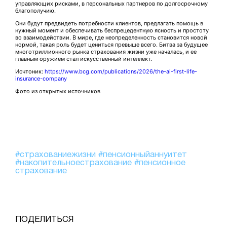
управляющих рисками, в персональных партнеров по долгосрочному
благополучию.
Они будут предвидеть потребности клиентов, предлагать помощь в
нужный момент и обеспечивать беспрецедентную ясность и простоту
во взаимодействии. В мире, где неопределенность становится новой
нормой, такая роль будет цениться превыше всего. Битва за будущее
многотриллионного рынка страхования жизни уже началась, и ее
главным оружием стал искусственный интеллект.
Исчтоник:
https://www.bcg.com/publications/2026/the-ai-first-life-
insurance-company
Фото из открытых источников
#страхованиежизни
#пенсионныйаннуитет
#накопительноестрахование
#пенсионное
страхование
ПОДЕЛИТЬСЯ