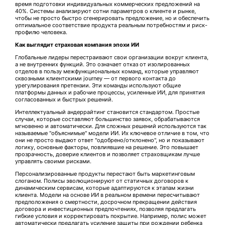
время подготовки индивидуальных коммерческих предложений на
40%. Системы анализируют сотни параметров о клиенте и рынке,
чтобы не просто быстро сгенерировать предложение, но и обеспечить
оптимальное соответствие продукта реальным потребностям и риск-
профилю человека.
Как выглядит страховая компания эпохи ИИ
Глобальные лидеры перестраивают свои организации вокруг клиента,
а не внутренних функций. Это означает отказ от изолированных
отделов в пользу межфункциональных команд, которые управляют
сквозными клиентскими journey — от первого контакта до
урегулирования претензии. Эти команды используют общие
платформы данных и рабочие процессы, усиленные ИИ, для принятия
согласованных и быстрых решений.
Интеллектуальный андеррайтинг становится стандартом. Простые
случаи, которые составляют большинство заявок, обрабатываются
мгновенно и автоматически. Для сложных решений используются так
называемые "объяснимые" модели ИИ. Их ключевое отличие в том, что
они не просто выдают ответ "одобрено/отклонено", но и показывают
логику, основные факторы, повлиявшие на решение. Это повышает
прозрачность, доверие клиентов и позволяет страховщикам лучше
управлять своими рисками.
Персонализированные продукты перестают быть маркетинговым
слоганом. Полисы эволюционируют от статичных договоров к
динамическим сервисам, которые адаптируются к этапам жизни
клиента. Модели на основе ИИ в реальном времени пересчитывают
предположения о смертности, досрочном прекращении действия
договора и инвестиционных предпочтениях, позволяя предлагать
гибкие условия и корректировать покрытие. Например, полис может
автоматически предлагать усиление защиты при рождении ребенка