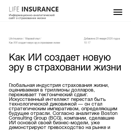
Информационно-аналитический
сайт о страховании жизни
LifeInsurance
/
Мировой опыт
/
Добавлено 29 января 2026 года в
Как ИИ создает новую эру в страховании жизни
10:17
Как ИИ создает новую
эру в страховании жизни
Глобальная индустрия страхования жизни,
оцениваемая в триллионы долларов,
переживает тектонический сдвиг.
Искусственный интеллект перестал быть
технологической диковинкой — он стал
стратегическим императивом, определяющим
будущее отрасли. Согласно аналитике Boston
Consulting Group (BCG), компании, сделавшие
ИИ основой своей бизнес-модели, уже
демонстрируют превосходство на рынке и