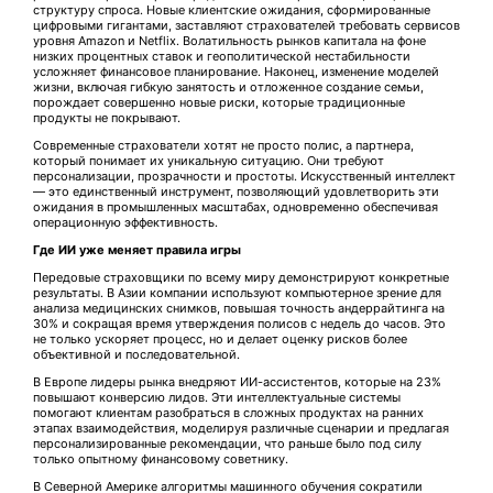
структуру спроса. Новые клиентские ожидания, сформированные
цифровыми гигантами, заставляют страхователей требовать сервисов
уровня Amazon и Netflix. Волатильность рынков капитала на фоне
низких процентных ставок и геополитической нестабильности
усложняет финансовое планирование. Наконец, изменение моделей
жизни, включая гибкую занятость и отложенное создание семьи,
порождает совершенно новые риски, которые традиционные
продукты не покрывают.
Современные страхователи хотят не просто полис, а партнера,
который понимает их уникальную ситуацию. Они требуют
персонализации, прозрачности и простоты. Искусственный интеллект
— это единственный инструмент, позволяющий удовлетворить эти
ожидания в промышленных масштабах, одновременно обеспечивая
операционную эффективность.
Где ИИ уже меняет правила игры
Передовые страховщики по всему миру демонстрируют конкретные
результаты. В Азии компании используют компьютерное зрение для
анализа медицинских снимков, повышая точность андеррайтинга на
30% и сокращая время утверждения полисов с недель до часов. Это
не только ускоряет процесс, но и делает оценку рисков более
объективной и последовательной.
В Европе лидеры рынка внедряют ИИ-ассистентов, которые на 23%
повышают конверсию лидов. Эти интеллектуальные системы
помогают клиентам разобраться в сложных продуктах на ранних
этапах взаимодействия, моделируя различные сценарии и предлагая
персонализированные рекомендации, что раньше было под силу
только опытному финансовому советнику.
В Северной Америке алгоритмы машинного обучения сократили