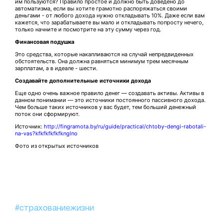
им пользуются? Правило простое и должно быть доведено до
автоматизма, если вы хотите грамотно распоряжаться своими
деньгами - от любого дохода нужно откладывать 10%. Даже если вам
кажется, что зарабатываете вы мало и откладывать попросту нечего,
только начните и посмотрите на эту сумму через год.
Финансовая подушка
Это средства, которые накапливаются на случай непредвиденных
обстоятельств. Она должна равняться минимум трем месячным
зарплатам, а в идеале - шести.
Создавайте дополнительные источники дохода
Еще одно очень важное правило денег — создавать активы. Активы в
данном понимании — это источники постоянного пассивного дохода.
Чем больше таких источников у вас будет, тем больший денежный
поток они сформируют.
Источник:
http://fingramota.by/ru/guide/practical/chtoby-dengi-rabotali-
na-vas?kfkfkfkfkfknglno
Фото из открытых источников
#страхованиежизни