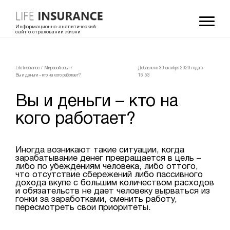
Информационно-аналитический
сайт о страховании жизни
LifeInsurance
/
Мировой опыт
/
Добавлено 30 октября 2023 года в
Вы и деньги – кто на кого работает?
16:53
Вы и деньги – кто на
кого работает?
Иногда возникают такие ситуации, когда
зарабатывание денег превращается в цель –
либо по убеждениям человека, либо оттого,
что отсутствие сбережений либо пассивного
дохода вкупе с большим количеством расходов
и обязательств не дает человеку вырваться из
гонки за заработками, сменить работу,
пересмотреть свои приоритеты.