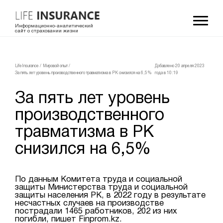
Информационно-аналитический
сайт о страховании жизни
LifeInsurance
/
Мировой опыт
/
Добавлено 20 апреля 2023
За пять лет уровень производственного травматизма в РК снизился на 6,5%
года в 10:19
За пять лет уровень
производственного
травматизма в РК
снизился на 6,5%
По данным Комитета труда и социальной
защиты Министерства труда и социальной
защиты населения РК, в 2022 году в результате
несчастных случаев на производстве
пострадали 1465 работников, 202 из них
погибли, пишет Finprom.kz.