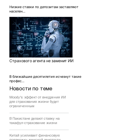
Низкие ставки по депозитам заставляют
населен...
Страхового агента не заменит ИИ
В ближайшие десятилетия исчезнут такие
профес...
Новости по теме
Moody's: эффект от внедрения ИИ
для страхования жизни будет
ограниченным
В Пакистане делают ставку на
такафул-страхование жизни
Китай усиливает финансовую
поддержку женской занятости