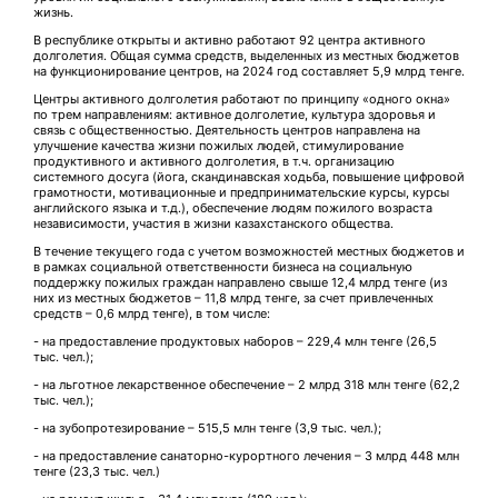
жизнь.
В республике открыты и активно работают 92 центра активного
долголетия. Общая сумма средств, выделенных из местных бюджетов
на функционирование центров, на 2024 год составляет 5,9 млрд тенге.
Центры активного долголетия работают по принципу «одного окна»
по трем направлениям: активное долголетие, культура здоровья и
связь с общественностью. Деятельность центров направлена на
улучшение качества жизни пожилых людей, стимулирование
продуктивного и активного долголетия, в т.ч. организацию
системного досуга (йога, скандинавская ходьба, повышение цифровой
грамотности, мотивационные и предпринимательские курсы, курсы
английского языка и т.д.), обеспечение людям пожилого возраста
независимости, участия в жизни казахстанского общества.
В течение текущего года с учетом возможностей местных бюджетов и
в рамках социальной ответственности бизнеса на социальную
поддержку пожилых граждан направлено свыше 12,4 млрд тенге (из
них из местных бюджетов – 11,8 млрд тенге, за счет привлеченных
средств – 0,6 млрд тенге), в том числе:
- на предоставление продуктовых наборов – 229,4 млн тенге (26,5
тыс. чел.);
- на льготное лекарственное обеспечение – 2 млрд 318 млн тенге (62,2
тыс. чел.);
- на зубопротезирование – 515,5 млн тенге (3,9 тыс. чел.);
- на предоставление санаторно-курортного лечения – 3 млрд 448 млн
тенге (23,3 тыс. чел.)