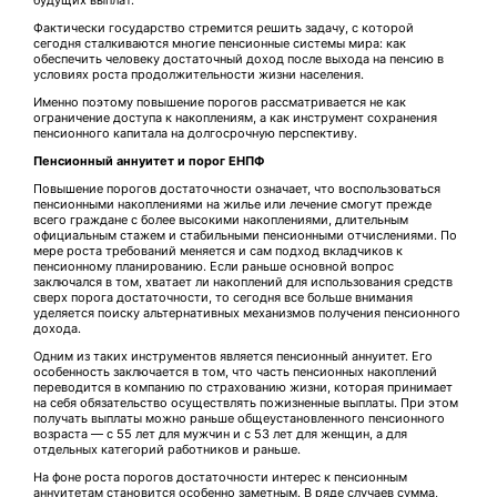
Фактически государство стремится решить задачу, с которой
сегодня сталкиваются многие пенсионные системы мира: как
обеспечить человеку достаточный доход после выхода на пенсию в
условиях роста продолжительности жизни населения.
Именно поэтому повышение порогов рассматривается не как
ограничение доступа к накоплениям, а как инструмент сохранения
пенсионного капитала на долгосрочную перспективу.
Пенсионный аннуитет и порог ЕНПФ
Повышение порогов достаточности означает, что воспользоваться
пенсионными накоплениями на жилье или лечение смогут прежде
всего граждане с более высокими накоплениями, длительным
официальным стажем и стабильными пенсионными отчислениями. По
мере роста требований меняется и сам подход вкладчиков к
пенсионному планированию. Если раньше основной вопрос
заключался в том, хватает ли накоплений для использования средств
сверх порога достаточности, то сегодня все больше внимания
уделяется поиску альтернативных механизмов получения пенсионного
дохода.
Одним из таких инструментов является пенсионный аннуитет. Его
особенность заключается в том, что часть пенсионных накоплений
переводится в компанию по страхованию жизни, которая принимает
на себя обязательство осуществлять пожизненные выплаты. При этом
получать выплаты можно раньше общеустановленного пенсионного
возраста — с 55 лет для мужчин и с 53 лет для женщин, а для
отдельных категорий работников и раньше.
На фоне роста порогов достаточности интерес к пенсионным
аннуитетам становится особенно заметным. В ряде случаев сумма,