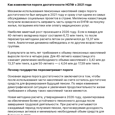
Как изменяются пороги достаточности НСПФ с 2021 года
Механизм использования пенсионных накоплений сверх порога
достаточности был запущен в 2021 году и сразу стал одним из самых
обсуждаемых социальных проектов в стране. Миллионы казахстанцев
получили возможность направить часть средств из ЕНПФ на покупку
жилья, погашение ипотеки или оплату медицинских услуг.
Наиболее заметный рост произошел в 2026 году. Если в январе для
40-летнего вкладчика порог составлял 6,72 млн тенге, то после
пересмотра методики расчета летом он увеличился до 13,37 млн
тенге. Аналогичная динамика наблюдалась и по другим возрастным
группам.
В результате за пять лет требования к объему пенсионных накоплений
выросли почти в четыре раза. Для 40-летнего казахстанца это
означает увеличение необходимого объема накоплений с 3,42 млн до
13,37 млн тенге, а для 50-летнего — с 4,04 млн до 17,59 млн тенге.
Почему государство пересматривает пороги
Основная задача порога достаточности заключается в том, чтобы
после использования части накоплений на счете осталось достаточно
средств для формирования будущей пенсии. По мере изменения
демографической ситуации и увеличения продолжительности жизни
требования к объему таких накоплений также меняются.
Новая методика расчета, утвержденная в 2026 году, ориентирована
на обеспечение более устойчивого пенсионного дохода после
завершения трудовой деятельности. При расчете учитываются
ожидаемый период получения пенсии, прогнозируемая доходность
пенсионных активов и минимально необходимый объем средств для
будущих выплат.