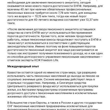
необходимая для заключения пенсионного аннуитета, сегодня
оказывается ниже нового порога достаточности ЕНПФ. Например, для
мужчины 40 лет при наличии обязательных профессиональных
пенсионных взносов требуется около 7,78 млн тенге, для женщины
того же возраста — 10,15 млн тенге, тогда как новый порог
достаточности для 40-летнего вкладчика составляет уже 13,37 млн
тенге.
«После заключения договора пенсионного аннуитета оставшиеся
средства на счете ЕНПФ могут использоваться без применения
порогов достаточности. Кроме того, если человек продолжает
работать, новые пенсионные взносы продолжают поступать в ЕНПФ и
также могут использоваться в соответствии с действующим
законодательством. Именно поэтому на фоне повышения порогов
достаточности пенсионный аннуитет все чаще рассматривается не
только как инструмент получения пожизненного дохода, но и как один
из способов долгосрочного управления пенсионными накоплениями» -
отметили эксперты КСЖ Freedom Life.
Международный опыт
Казахстан остается одной из немногих стран мира, где разрешено
использовать часть пенсионных накоплений до выхода на пенсию на
социально значимые цели. Схожие механизмы действуют лишь в
отдельных государствах. Например, в Сингапуре средства
Центрального резервного фонда могут использоваться для покупки
жилья, а в Австралии предусмотрены ограниченные программы
досрочного доступа к пенсионным накоплениям в исключительных
жизненных обстоятельствах.
В большинстве стран Европы, а также в России и других государствах
СНГ пенсионные накопления предназначены исключительно для
формирования будущих пенсионных выплат и становятся доступны