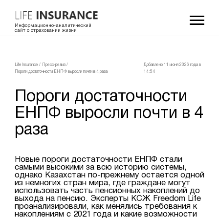
Информационно-аналитический
сайт о страховании жизни
LifeInsurance
/
Пресс-релиз
/
Добавлено 11 июня 2026 года в
Пороги достаточности ЕНПФ выросли почти в 4 раза
14:54
Пороги достаточности
ЕНПФ выросли почти в 4
раза
Новые пороги достаточности ЕНПФ стали
самыми высокими за всю историю системы,
однако Казахстан по-прежнему остается одной
из немногих стран мира, где граждане могут
использовать часть пенсионных накоплений до
выхода на пенсию. Эксперты КСЖ Freedom Life
проанализировали, как менялись требования к
накоплениям с 2021 года и какие возможности