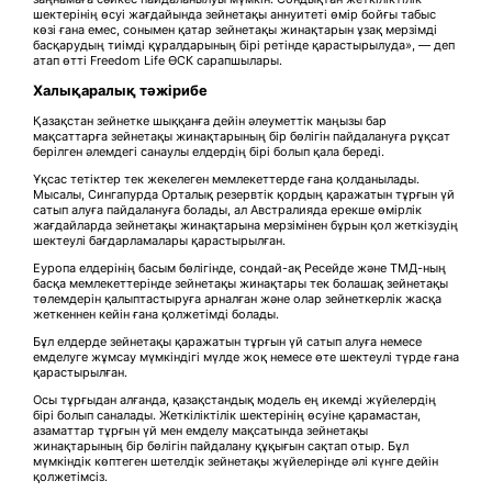
шектерінің өсуі жағдайында зейнетақы аннуитеті өмір бойғы табыс
көзі ғана емес, сонымен қатар зейнетақы жинақтарын ұзақ мерзімді
басқарудың тиімді құралдарының бірі ретінде қарастырылуда», — деп
атап өтті Freedom Life ӨСК сарапшылары.
Халықаралық тәжірибе
Қазақстан зейнетке шыққанға дейін әлеуметтік маңызы бар
мақсаттарға зейнетақы жинақтарының бір бөлігін пайдалануға рұқсат
берілген әлемдегі санаулы елдердің бірі болып қала береді.
Ұқсас тетіктер тек жекелеген мемлекеттерде ғана қолданылады.
Мысалы, Сингапурда Орталық резервтік қордың қаражатын тұрғын үй
сатып алуға пайдалануға болады, ал Австралияда ерекше өмірлік
жағдайларда зейнетақы жинақтарына мерзімінен бұрын қол жеткізудің
шектеулі бағдарламалары қарастырылған.
Еуропа елдерінің басым бөлігінде, сондай-ақ Ресейде және ТМД-ның
басқа мемлекеттерінде зейнетақы жинақтары тек болашақ зейнетақы
төлемдерін қалыптастыруға арналған және олар зейнеткерлік жасқа
жеткеннен кейін ғана қолжетімді болады.
Бұл елдерде зейнетақы қаражатын тұрғын үй сатып алуға немесе
емделуге жұмсау мүмкіндігі мүлде жоқ немесе өте шектеулі түрде ғана
қарастырылған.
Осы тұрғыдан алғанда, қазақстандық модель ең икемді жүйелердің
бірі болып саналады. Жеткіліктілік шектерінің өсуіне қарамастан,
азаматтар тұрғын үй мен емделу мақсатында зейнетақы
жинақтарының бір бөлігін пайдалану құқығын сақтап отыр. Бұл
мүмкіндік көптеген шетелдік зейнетақы жүйелерінде әлі күнге дейін
қолжетімсіз.