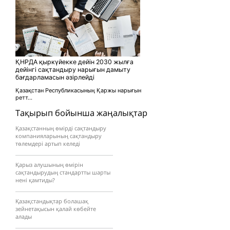
ҚНРДА қыркүйекке дейін 2030 жылға
дейінгі сақтандыру нарығын дамыту
бағдарламасын әзірлейді
Қазақстан Республикасының Қаржы нарығын
ретт...
Тақырып бойынша жаңалықтар
Қазақстанның өмірді сақтандыру
компанияларының сақтандыру
төлемдері артып келеді
Қарыз алушының өмірін
сақтандырудың стандартты шарты
нені қамтиды?
Қазақстандықтар болашақ
зейнетақысын қалай көбейте
алады