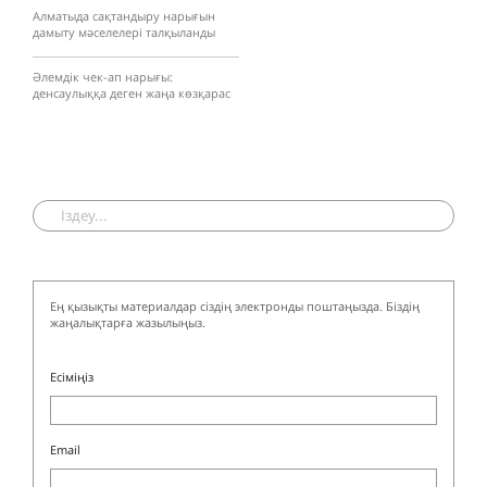
Алматыда сақтандыру нарығын
дамыту мәселелері талқыланды
Әлемдік чек-ап нарығы:
денсаулыққа деген жаңа көзқарас
Ең қызықты материалдар сіздің электронды поштаңызда. Біздің
жаңалықтарға жазылыңыз.
Есіміңіз
Email