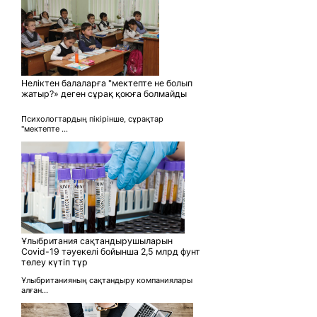
Неліктен балаларға "мектепте не болып
жатыр?» деген сұрақ қоюға болмайды
Психологтардың пікірінше, сұрақтар
"мектепте ...
Ұлыбритания сақтандырушыларын
Covid-19 тәуекелі бойынша 2,5 млрд фунт
төлеу күтіп тұр
Ұлыбританияның сақтандыру компаниялары
алған...