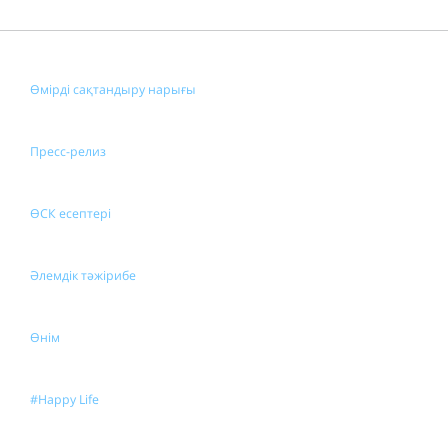
Өмірді сақтандыру нарығы
Пресс-релиз
ӨСК есептері
Әлемдік тәжірибе
Өнім
#Happy Life