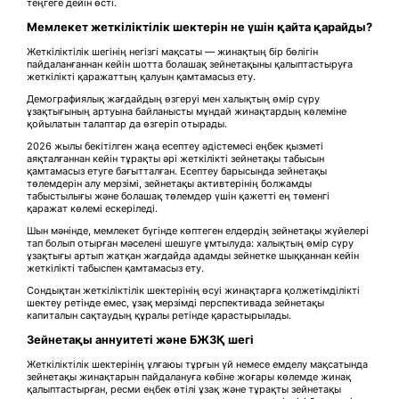
теңгеге дейін өсті.
Мемлекет жеткіліктілік шектерін не үшін қайта қарайды?
Жеткіліктілік шегінің негізгі мақсаты — жинақтың бір бөлігін
пайдаланғаннан кейін шотта болашақ зейнетақыны қалыптастыруға
жеткілікті қаражаттың қалуын қамтамасыз ету.
Демографиялық жағдайдың өзгеруі мен халықтың өмір сүру
ұзақтығының артуына байланысты мұндай жинақтардың көлеміне
қойылатын талаптар да өзгеріп отырады.
2026 жылы бекітілген жаңа есептеу әдістемесі еңбек қызметі
аяқталғаннан кейін тұрақты әрі жеткілікті зейнетақы табысын
қамтамасыз етуге бағытталған. Есептеу барысында зейнетақы
төлемдерін алу мерзімі, зейнетақы активтерінің болжамды
табыстылығы және болашақ төлемдер үшін қажетті ең төменгі
қаражат көлемі ескеріледі.
Шын мәнінде, мемлекет бүгінде көптеген елдердің зейнетақы жүйелері
тап болып отырған мәселені шешуге ұмтылуда: халықтың өмір сүру
ұзақтығы артып жатқан жағдайда адамды зейнетке шыққаннан кейін
жеткілікті табыспен қамтамасыз ету.
Сондықтан жеткіліктілік шектерінің өсуі жинақтарға қолжетімділікті
шектеу ретінде емес, ұзақ мерзімді перспективада зейнетақы
капиталын сақтаудың құралы ретінде қарастырылады.
Зейнетақы аннуитеті және БЖЗҚ шегі
Жеткіліктілік шектерінің ұлғаюы тұрғын үй немесе емделу мақсатында
зейнетақы жинақтарын пайдалануға көбіне жоғары көлемде жинақ
қалыптастырған, ресми еңбек өтілі ұзақ және тұрақты зейнетақы