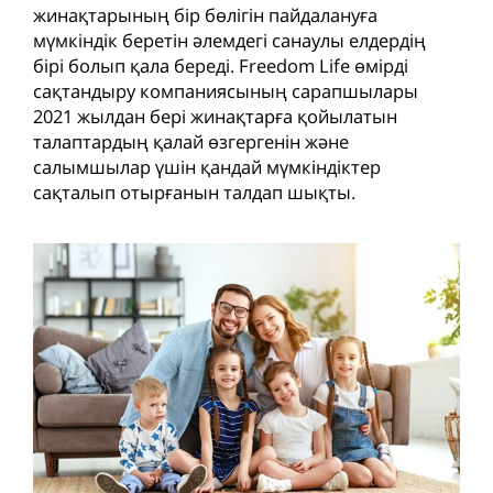
жинақтарының бір бөлігін пайдалануға
мүмкіндік беретін әлемдегі санаулы елдердің
бірі болып қала береді. Freedom Life өмірді
сақтандыру компаниясының сарапшылары
2021 жылдан бері жинақтарға қойылатын
талаптардың қалай өзгергенін және
салымшылар үшін қандай мүмкіндіктер
сақталып отырғанын талдап шықты.