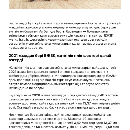
Бастапқыда бұл жүйе азаматтарға жинақтарының бір бөлігін тұрғын үй
жағдайын жақсартуға және емделуге жұмсауға мүмкіндік беру үшін
енгізілген болатын. Ал бүгінде басты басымдық — болашақтағы
зейнетақы табысын қамтамасыз ету үшін қаражатты сақтау. БЖЗҚ
жеткіліктілік шектерінің кезең-кезеңімен өсуі дәл осы тәсілдің
өзгергенін және зейнетақы жинақтарын қалыптастыруға деген жаңа
көзқарасты көрсетеді.
2021 жылдан бері БЖЗҚ жеткіліктілік шектері қалай
өзгерді
Жеткіліктілік шегінен асатын зейнетақы жинақтарын пайдалану тетігі
2021 жылы іске қосылып, елдегі ең көп талқыланған әлеуметтік
жобалардың біріне айналды. Миллиондаған қазақстандықтар БЖЗҚ-
дағы қаражатының бір бөлігін тұрғын үй сатып алуға, ипотеканы
өтеуге немесе медициналық қызметтерге ақы төлеуге бағыттау
мүмкіндігіне ие болды.
Ең елеулі өсім 2026 жылы байқалды. Егер қаңтар айында 40 жастағы
салымшы үшін жеткіліктілік шегі 6,72 млн теңгені құраса, жазда
есептеу әдістемесі қайта қаралғаннан кейін ол 13,37 млн теңгеге дейін
өсті. Осындай өзгерістер басқа жас санаттарында да орын алды.
Нәтижесінде бес жыл ішінде зейнетақы жинақтарына қойылатын
талаптар шамамен төрт есеге артты. Мысалы, 40 жастағы
қазақстандық үшін қажетті жинақ көлемі 3,42 млн теңгеден 13,37 млн
теңгеге дейін, ал 50 жастағы азамат үшін 4,04 млн теңгеден 17,59 млн