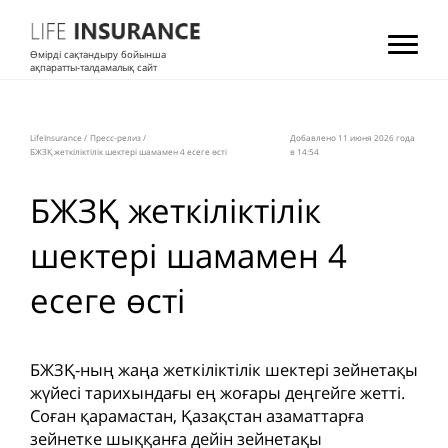
Өмірді сақтандыру бойынша
ақпаратты-талдамалық сайт
LifeInsurance
/
Пресс-релиз
/
Добавлено 11 июня 2026 года
БЖЗҚ жеткіліктілік шектері шамамен 4 есеге өсті
в 14:54
БЖЗҚ жеткіліктілік
шектері шамамен 4
есеге өсті
БЖЗҚ-ның жаңа жеткіліктілік шектері зейнетақы
жүйесі тарихындағы ең жоғары деңгейге жетті.
Соған қарамастан, Қазақстан азаматтарға
зейнетке шыққанға дейін зейнетақы