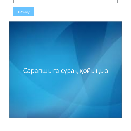
Жазылу
Сарапшыға сұрақ қойыңыз