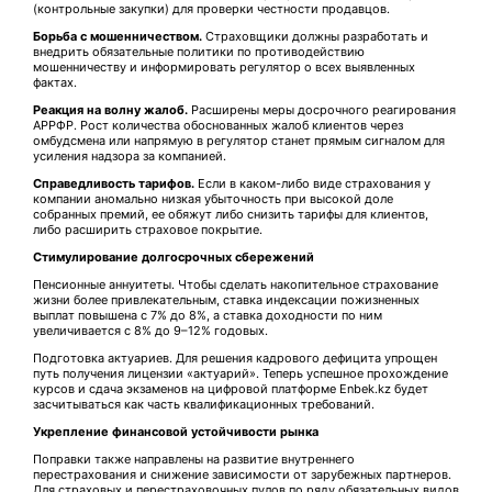
(контрольные закупки) для проверки честности продавцов.
Борьба с мошенничеством.
Страховщики должны разработать и
внедрить обязательные политики по противодействию
мошенничеству и информировать регулятор о всех выявленных
фактах.
Реакция на волну жалоб.
Расширены меры досрочного реагирования
АРРФР. Рост количества обоснованных жалоб клиентов через
омбудсмена или напрямую в регулятор станет прямым сигналом для
усиления надзора за компанией.
Справедливость тарифов.
Если в каком-либо виде страхования у
компании аномально низкая убыточность при высокой доле
собранных премий, ее обяжут либо снизить тарифы для клиентов,
либо расширить страховое покрытие.
Стимулирование долгосрочных сбережений
Пенсионные аннуитеты. Чтобы сделать накопительное страхование
жизни более привлекательным, ставка индексации пожизненных
выплат повышена с 7% до 8%, а ставка доходности по ним
увеличивается с 8% до 9–12% годовых.
Подготовка актуариев. Для решения кадрового дефицита упрощен
путь получения лицензии «актуарий». Теперь успешное прохождение
курсов и сдача экзаменов на цифровой платформе Enbek.kz будет
засчитываться как часть квалификационных требований.
Укрепление финансовой устойчивости рынка
Поправки также направлены на развитие внутреннего
перестрахования и снижение зависимости от зарубежных партнеров.
Для страховых и перестраховочных пулов по ряду обязательных видов