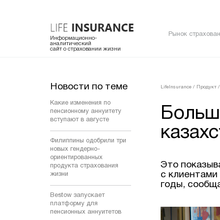
Рынок страхован
Информационно-
аналитический
сайт о страховании жизни
Новости по теме
LifeInsurance
/
Продукт
/
Какие изменения по
Больше
пенсионному аннуитету
вступают в августе
казахс
Филиппины одобрили три
новых гендерно-
ориентированных
Это показыв
продукта страхования
с клиентами
жизни
годы, сообщ
Bestow запускает
платформу для
пенсионных аннуитетов