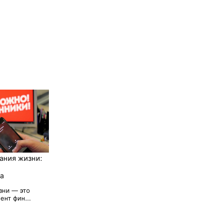
ания жизни:
а
зни — это
нт фин...