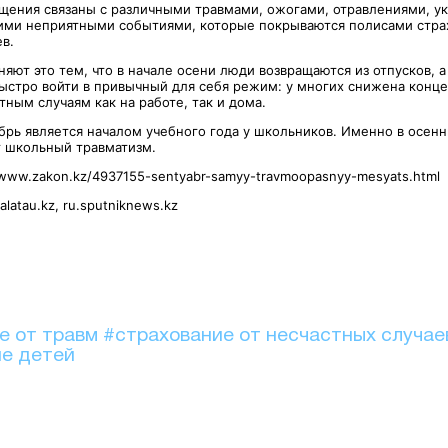
ащения связаны с различными травмами, ожогами, отравлениями, у
ими неприятными событиями, которые покрываются полисами стра
в.
яют это тем, что в начале осени люди возвращаются из отпусков, а
быстро войти в привычный для себя режим: у многих снижена конце
тным случаям как на работе, так и дома.
ябрь является началом учебного года у школьников. Именно в осен
т школьный травматизм.
/www.zakon.kz/4937155-sentyabr-samyy-travmoopasnyy-mesyats.html
alatau.kz, ru.sputniknews.kz
е от травм
#страхование от несчастных случае
е детей