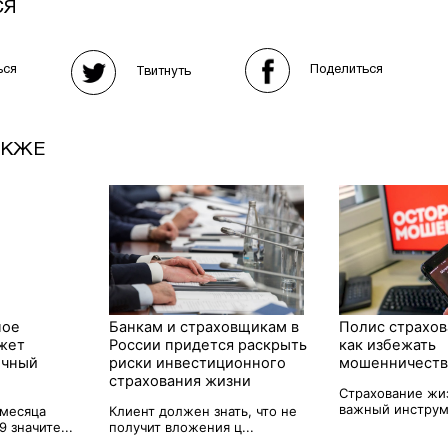
СЯ
Поделиться
ься
Твитнуть
АКЖЕ
ное
Банкам и страховщикам в
Полис страхов
жет
России придется раскрыть
как избежать
ичный
риски инвестиционного
мошенничеств
страхования жизни
Страхование жи
важный инструме
 месяца
Клиент должен знать, что не
 значите...
получит вложения ц...