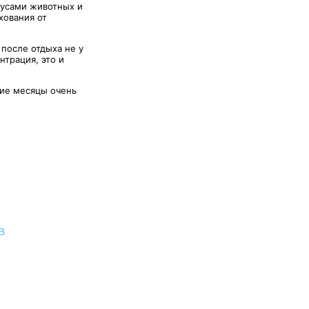
кусами животных и
хования от
 после отдыха не у
нтрация, это и
ние месяцы очень
в