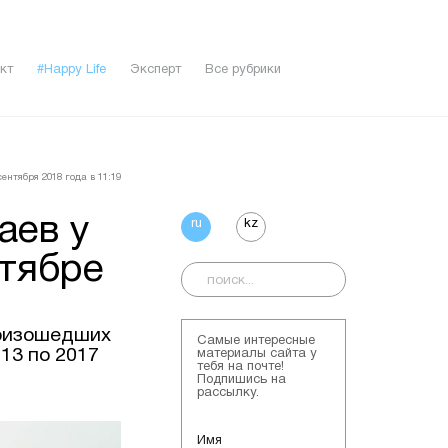
кт
#Happy Life
Эксперт
Все рубрики
ентября 2018 года в 11:19
аев у
ru
kz
ктябре
роизошедших
Самые интересные
13 по 2017
материалы сайта у
тебя на почте!
Подпишись на
рассылку.
Имя