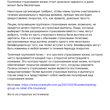
Групповое страхование жизни стоит довольно недорого и даже
может быть бесплатным.
Некоторые организации требуют, чтобы члены группы участвовали в
течение минимального периода времени, прежде чем им будет
предоставлено покрытие, что, как правило, довольно просто.
Лицам, получающим групповое страхование жизни, возможно, не
придется ничего платить за страховые выплаты. Люди, которые
выбирают более расширенное страхование вместе с ним, могут
выбрать, чтобы их часть страхового взноса была вычтена из их
зарплаты. Как и в случае с обычными страховыми полисами,
застрахованные лица должны указать одного или нескольких
бенефициаров до того, как полис вступит в силу. Бенефициары могут
быть изменены в любой момент в течение периода покрытия.
Типичный групповой полис – это срочное страхование жизни, которое
часто продлевается каждый год с открытой регистрацией в
компании. Это контрастирует со страхованием всей жизни, которое
обеспечивает покрытие независимо от того, когда вы умираете.
Полисы полного страхования жизни являются постоянными,
предусматривают более высокие страховые взносы и выплаты в
случае смерти и представляют собой наиболее популярный вид
страхования жизни.
Источник:
https://www.sharecafe.com.au/2021/03/16/understanding-
group-vs-retail-life-insurance/
Фото из открытых источников