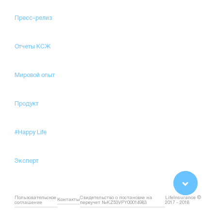
Пресс-релиз
Отчеты КСЖ
Мировой опыт
Продукт
#Happy Life
Эксперт
Пользовательское
Свидетельство о постановке на
LifeInsurance ©
Контакты
соглашение
переучет №KZ53VPY00014983
2017 - 2018