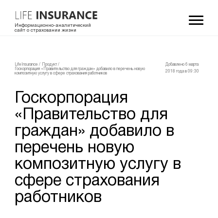
Информационно-аналитический
сайт о страховании жизни
LifeInsurance
/
Продукт
/
Добавлено 6 мартa
Госкорпорация «Правительство для граждан» добавило в перечень новую
2018 года в 09:30
композитную услугу в сфере страхования работников
Госкорпорация
«Правительство для
граждан» добавило в
перечень новую
композитную услугу в
сфере страхования
работников