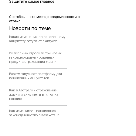
Защитите самое главное
Сентябрь — это месяц осведомленности о
страхо...
Новости по теме
Какие изменения по пенсионному
аннуитету вступают в августе
Филиппины одобрили три новых
гендерно-ориентированных
продукта страхования жизни
Bestow запускает платформу для
пенсионных аннуитетов
Как в Австралии страхование
жизни и аннуитеты влияют на
пенсию
Как изменилось пенсионное
законодательство в Казахстане