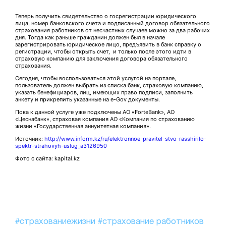
Теперь получить свидетельство о госрегистрации юридического
лица, номер банковского счета и подписанный договор обязательного
страхования работников от несчастных случаев можно за два рабочих
дня. Тогда как раньше гражданин должен был в начале
зарегистрировать юридическое лицо, предъявить в банк справку о
регистрации, чтобы открыть счет, и только после этого идти в
страховую компанию для заключения договора обязательного
страхования.
Сегодня, чтобы воспользоваться этой услугой на портале,
пользователь должен выбрать из списка банк, страховую компанию,
указать бенефициаров, лиц, имеющих право подписи, заполнить
анкету и прикрепить указанные на e-Gov документы.
Пока к данной услуге уже подключены АО «ForteBank», АО
«Цеснабанк», страховая компания АО «Компания по страхованию
жизни «Государственная аннуитетная компания».
Источник:
http://www.inform.kz/ru/elektronnoe-pravitel-stvo-rasshirilo-
spektr-strahovyh-uslug_a3126950
Фото с сайта: kapital.kz
#страхованиежизни
#страхование работников