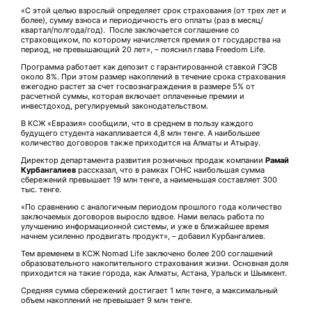
«С этой целью взрослый определяет срок страхования (от трех лет и
более), сумму взноса и периодичность его оплаты (раз в месяц/
квартал/полгода/год). После заключается соглашение со
страховщиком, по которому начисляется премия от государства на
период, не превышающий 20 лет», – пояснил глава Freedom Life.
Программа работает как депозит с гарантированной ставкой ГЭСВ
около 8%. При этом размер накоплений в течение срока страхования
ежегодно растет за счет госвознаграждения в размере 5% от
расчетной суммы, которая включает оплаченные премии и
инвестдоход, регулируемый законодательством.
В КСЖ «Евразия» сообщили, что в среднем в пользу каждого
будущего студента накапливается 4,8 млн тенге. А наибольшее
количество договоров также приходится на Алматы и Атырау.
Директор департамента развития розничных продаж компании
Рамай
Курбангалиев
рассказал, что в рамках ГОНС наибольшая сумма
сбережений превышает 19 млн тенге, а наименьшая составляет 300
тыс. тенге.
«По сравнению с аналогичным периодом прошлого года количество
заключаемых договоров выросло вдвое. Нами велась работа по
улучшению информационной системы, и уже в ближайшее время
начнем усиленно продвигать продукт», – добавил Курбангалиев.
Тем временем в КСЖ Nomad Life заключено более 200 соглашений
образовательного накопительного страхования жизни. Основная доля
приходится на такие города, как Алматы, Астана, Уральск и Шымкент.
Средняя сумма сбережений достигает 1 млн тенге, а максимальный
объем накоплений не превышает 9 млн тенге.