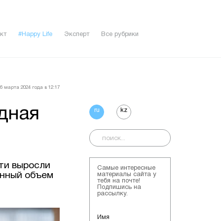
кт
#Happy Life
Эксперт
Все рубрики
6 мартa 2024 года в 12:17
дная
ru
kz
ти выросли
Самые интересные
данный объем
материалы сайта у
тебя на почте!
Подпишись на
рассылку.
Имя