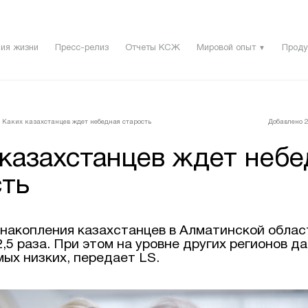
ия жизни
Пресс-релиз
Отчеты КСЖ
Мировой опыт
Проду
▼
Каких казахстанцев ждет небедная старость
Добавлено 2
 казахстанцев ждет небе
сть
накопления казахстанцев в Алматинской облас
2,5 раза. При этом на уровне других регионов 
мых низких, передает LS.