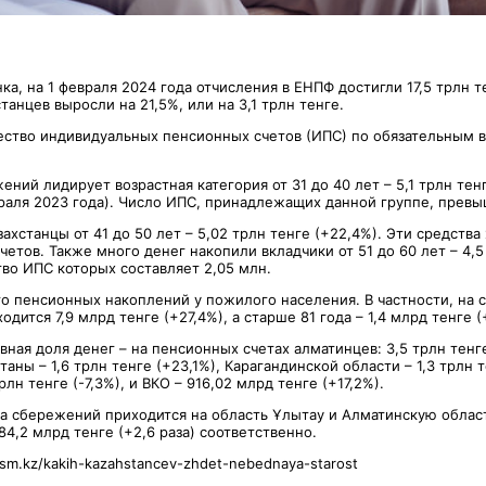
а, на 1 февраля 2024 года отчисления в ЕНПФ достигли 17,5 трлн те
танцев выросли на 21,5%, или на 3,1 трлн тенге.
ство индивидуальных пенсионных счетов (ИПС) по обязательным в
ний лидирует возрастная категория от 31 до 40 лет – 5,1 трлн тенг
враля 2023 года). Число ИПС, принадлежащих данной группе, превы
ахстанцы от 41 до 50 лет – 5,02 трлн тенге (+22,4%). Эти средства 
етов. Также много денег накопили вкладчики от 51 до 60 лет – 4,5
тво ИПС которых составляет 2,05 млн.
о пенсионных накоплений у пожилого населения. В частности, на 
ходится 7,9 млрд тенге (+27,4%), а старше 81 года – 1,4 млрд тенге (
ная доля денег – на пенсионных счетах алматинцев: 3,5 трлн тенге
аны – 1,6 трлн тенге (+23,1%), Карагандинской области – 1,3 трлн т
лн тенге (-7,3%), и ВКО – 916,02 млрд тенге (+17,2%).
 сбережений приходится на область Ұлытау и Алматинскую област
184,2 млрд тенге (+2,6 раза) соответственно.
/lsm.kz/kakih-kazahstancev-zhdet-nebednaya-starost