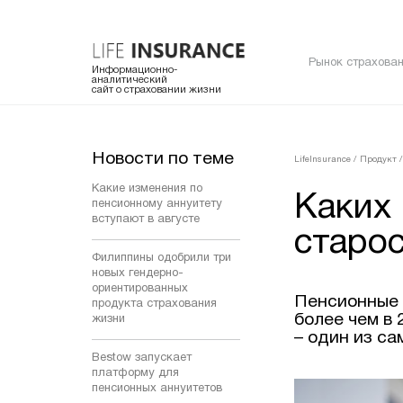
Рынок страхован
Информационно-
аналитический
сайт о страховании жизни
Новости по теме
LifeInsurance
/
Продукт
/
Какие изменения по
Каких
пенсионному аннуитету
вступают в августе
старо
Филиппины одобрили три
новых гендерно-
ориентированных
Пенсионные 
продукта страхования
более чем в 
жизни
– один из са
Bestow запускает
платформу для
пенсионных аннуитетов