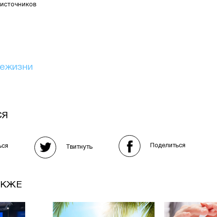
 источников
иежизни
СЯ
Поделиться
ься
Твитнуть
АКЖЕ