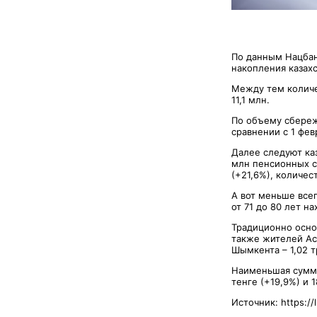
По данным Нацбанк
накопления казахс
Между тем количе
11,1 млн.
По объему сбереже
сравнении с 1 фе
Далее следуют каз
млн пенсионных сч
(+21,6%), количес
А вот меньше всег
от 71 до 80 лет на
Традиционно основ
также жителей Аст
Шымкента – 1,02 тр
Наименьшая сумма
тенге (+19,9%) и 
Источник: https:/