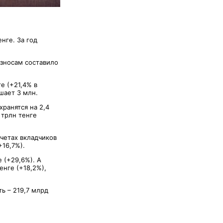
нге. За год
зносам составило
е (+21,4% в
шает 3 млн.
хранятся на 2,4
 трлн тенге
счетах вкладчиков
+16,7%).
 (+29,6%). А
енге (+18,2%),
ь – 219,7 млрд