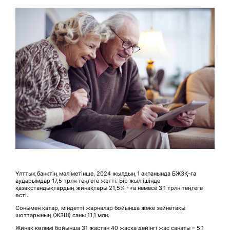
Ұлттық банктің мәліметінше, 2024 жылдың 1 ақпанында БЖЗҚ-ға
аударымдар 17,5 трлн теңгеге жетті. Бір жыл ішінде
қазақстандықтардың жинақтары 21,5% - ға немесе 3,1 трлн теңгеге
өсті.
Сонымен қатар, міндетті жарналар бойынша жеке зейнетақы
шоттарының (ЖЗШ) саны 11,1 млн.
Жинақ көлемі бойынша 31 жастан 40 жасқа дейінгі жас санаты – 5,1