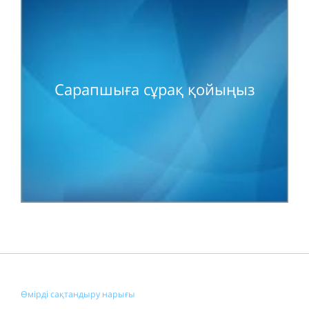
Сарапшыға сұрақ қойыңыз
Өмірді сақтандыру нарығы