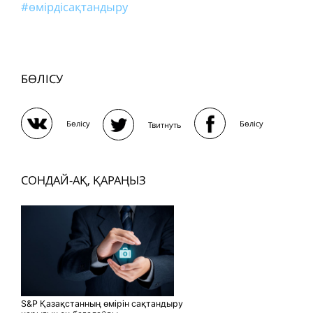
#өмірдісақтандыру
БӨЛІСУ
Бөлісу
Бөлісу
Твитнуть
СОНДАЙ-АҚ, ҚАРАҢЫЗ
S&P Қазақстанның өмірін сақтандыру