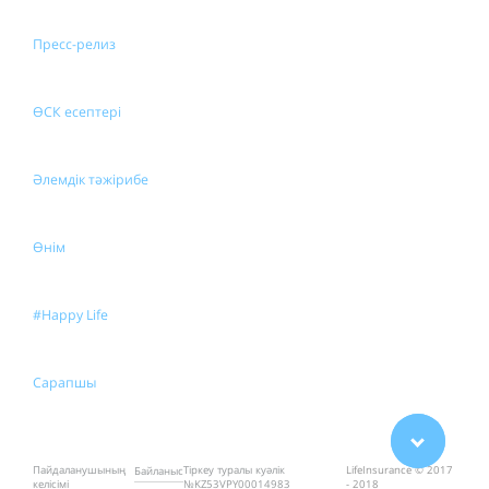
Пресс-релиз
ӨСК есептері
Әлемдік тәжірибе
Өнім
#Happy Life
Сарапшы
Пайдаланушының
Тіркеу туралы куәлік
LifeInsurance © 2017
Байланыс
келісімі
№KZ53VPY00014983
- 2018