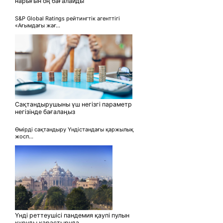
нарығын оң бағалайды
S&P Global Ratings рейтингтік агенттігі
«Ағымдағы жағ...
Сақтандырушыны үш негізгі параметр
негізінде бағалаңыз
Өмірді сақтандыру Үндістандағы қаржылық
жосп...
Үнді реттеушісі пандемия қаупі пулын
құруды қарастыруда