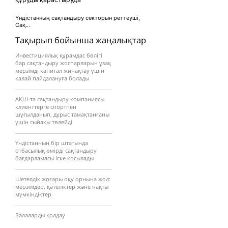
Үндістанның сақтандыру секторын реттеуші,
Сақ...
Тақырып бойынша жаңалықтар
Инвестициялық құрамдас бөлігі
бар сақтандыру жоспарларын ұзақ
мерзімді капитал жинақтау үшін
қалай пайдалануға болады
АҚШ-та сақтандыру компаниясы
клиенттерге спортпен
шұғылданып, дұрыс тамақтанғаны
үшін сыйақы төлейді
Үндістанның бір штатында
отбасылық өмірді сақтандыру
бағдарламасы іске қосылады
Шетелдік жоғары оқу орнына жол:
мерзімдер, қателіктер және нақты
мүмкіндіктер
Балаларды қолдау