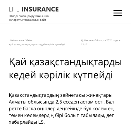
Өмірді сақтандыру бойынша
ақпаратты-талдамалық сайт
LifeInsurance
/
Өнім
/
Добавлено 26 мартa 2024 года в
Қай қазақстандықтарды кедей кәрілік күтпейді
12:17
Қай қазақстандықтарды
кедей кәрілік күтпейді
Қазақстандықтардың зейнетақы жинақтары
Алматы облысында 2,5 еседен астам өсті. Бұл
ретте басқа өңірлер деңгейінде бұл көлем ең
төмен көлемдердің бірі болып табылады, деп
хабарлайды LS.