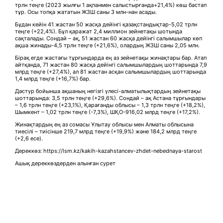
трлн теңге (2023 жылғы 1 ақпанмен салыстырғанда+21,4%) көш бастап
тұр. Осы топқа жататын ЖЗШ саны 3 млн-нан асады.
Бұдан кейін 41 жастан 50 жасқа дейінгі қазақстандықтар-5,02 трлн
теңге (+22,4%). Бұл қаражат 2,4 миллион зейнетақы шотында
сақталады. Сондай – ақ, 51 жастан 60 жасқа дейінгі салымшылар көп
ақша жинады-4,5 трлн теңге (+21,6%), олардың ЖЗШ саны 2,05 млн.
Бірақ егде жастағы тұрғындарда ең аз зейнетақы жинақтары бар. Атап
айтқанда, 71 жастан 80 жасқа дейінгі салымшылардың шоттарында 7,9
млрд теңге (+27,4%), ал 81 жастан асқан салымшылардың шоттарында
1,4 млрд теңге (+16,7%) бар.
Дәстүр бойынша ақшаның негізгі үлесі-алматылықтардың зейнетақы
шоттарында: 3,5 трлн теңге (+29,6%). Сондай – ақ Астана тұрғындары
– 1,6 трлн теңге (+23,1%), Қарағанды облысы – 1,3 трлн теңге (+18,2%),
Шымкент – 1,02 трлн теңге (-7,3%), ШҚО-916,02 млрд теңге (+17,2%).
Жинақтардың ең аз сомасы Ұлытау облысы мен Алматы облысына
тиесілі – тиісінше 219,7 млрд теңге (+19,9%) және 184,2 млрд теңге
(+2,6 есе).
Дереккөз: https://lsm.kz/kakih-kazahstancev-zhdet-nebednaya-starost
Ашық дереккөздерден алынған сурет