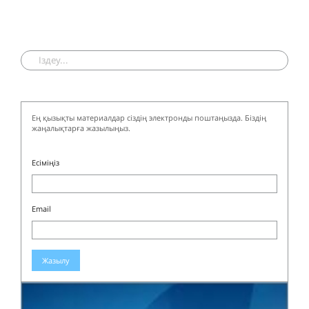
Ең қызықты материалдар сіздің электронды поштаңызда. Біздің
жаңалықтарға жазылыңыз.
Есіміңіз
Email
Жазылу