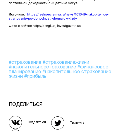
постоянной доходности они дать не могут.
Источник
:
https://realnoevremya.ru/news/101049-nakopitelnoe-
strahovanie-po-dohodnosti-dognalo-vklady
Фото с сайтов http://dengi.ua, investgazeta.ua
#страхование
#страхованиежизни
#накопительноестрахование
#финансовое
планирование
#накопительное страхование
жизни
#прибыль
ПОДЕЛИТЬСЯ
Поделиться
Твитнуть