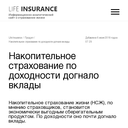
Информационно-аналитический
сайт о страховании жизни
LifeInsurance
/
Продукт
/
Добавлено 6 июня 2018 года в
Накопительное страхование по доходности догнало вклады
07:29
Накопительное
страхование по
доходности догнало
вклады
Накопительное страхование жизни (НСЖ), по
мнению страховщиков, становится
экономически выгодным сберегательным
продуктом. По доходности оно почти догнало
вклады.