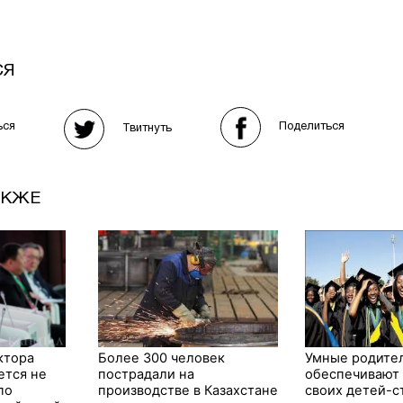
СЯ
Поделиться
ься
Твитнуть
АКЖЕ
ктора
Более 300 человек
Умные родите
ется не
пострадали на
обеспечивают
по
производстве в Казахстане
своих детей-с