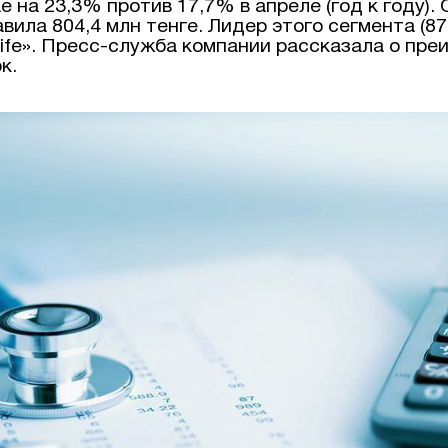
е на 23,3% против 17,7% в апреле (год к году)
вила 804,4 млн тенге. Лидер этого сегмента (8
ife». Пресс-служба компании рассказала о пр
к.