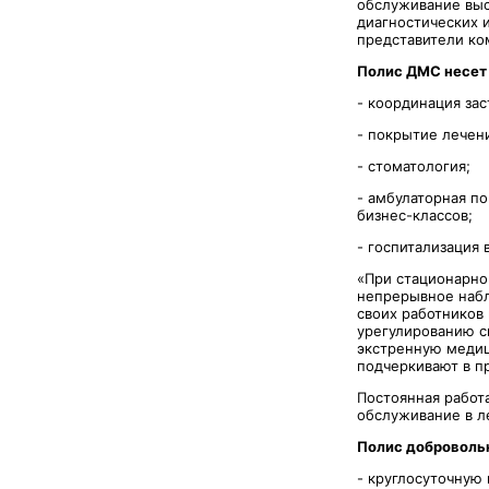
обслуживание выс
диагностических 
представители к
Полис ДМС несет
- координация зас
- покрытие лечен
- стоматология;
- амбулаторная п
бизнес-классов;
- госпитализация
«При стационарно
непрерывное набл
своих работников
урегулированию с
экстренную медиц
подчеркивают в пр
Постоянная работ
обслуживание в л
Полис доброволь
- круглосуточную