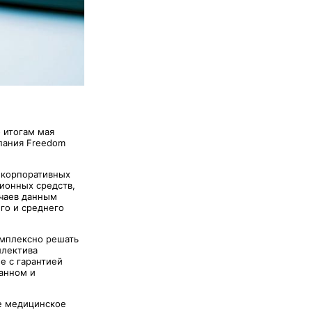
 итогам мая
мпания Freedom
 корпоративных
ионных средств,
учаев данным
го и среднего
омплексно решать
ллектива
е с гарантией
анном и
е медицинское