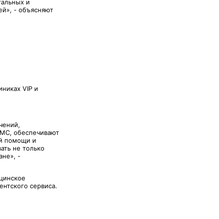
тальных и
ей», - объясняют
никах VIP и
чений,
ДМС, обеспечивают
ой помощи и
ать не только
не», -
ицинское
ентского сервиса.