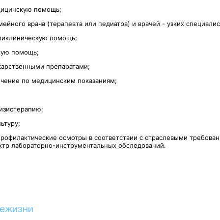
дицинскую помощь;
мейного врача (терапевта или педиатра) и врачей - узких специалис
ликлиническую помощь;
кую помощь;
карственными препаратами;
ечение по медицинским показаниям;
изиотерапию;
ьтуру;
профилактические осмотры в соответствии с отраслевыми требован
тр лабораторно-инструментальных обследований.
иежизни