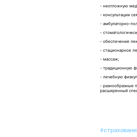
- неотложную ме
- консультации се
- амбулаторно-по
- стоматологичес
- обеспечение ле
- стационарное л
- массаж;
- традиционную ф
- лечебную физкул
- разнообразные 
расширенный спек
#страхован