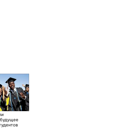
ли
 будущее
тудентов