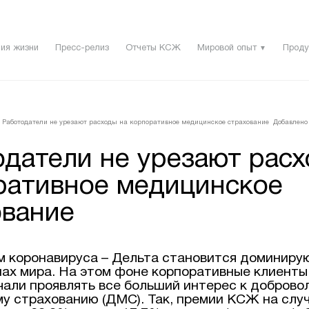
ия жизни
Пресс-релиз
Отчеты КСЖ
Мировой опыт
Проду
▼
Работодатели не урезают расходы на корпоративное медицинское страхование
Добавлено 
одатели не урезают расх
ративное медицинское
ование
 коронавируса – Дельта становится доминиру
нах мира. На этом фоне корпоративные клиенты
чали проявлять все больший интерес к доброво
у страхованию (ДМС). Так, премии КСЖ на слу