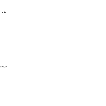
тов;
иями,