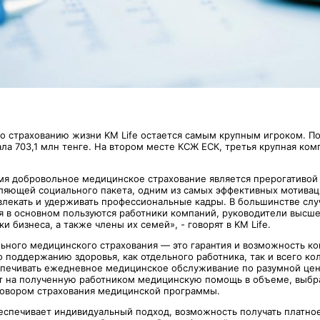
о страхованию жизни KM Life остается самым крупным игроком. По
ала 703,1 млн тенге. На втором месте КСЖ ЕСК, третья крупная ко
мя добровольное медицинское страхование является прерогативой
вляющей социального пакета, одним из самых эффективных мотивац
лекать и удерживать профессиональные кадры. В большинстве сл
я в основном пользуются работники компаний, руководители высше
ки бизнеса, а также члены их семей», - говорят в KM Life.
ьного медицинского страхования — это гарантия и возможность к
 поддержанию здоровья, как отдельного работника, так и всего ко
спечивать ежедневное медицинское обслуживание по разумной цен
т на полученную работником медицинскую помощь в объеме, выбр
овором страхования медицинской программы.
спечивает индивидуальный подход, возможность получать платно