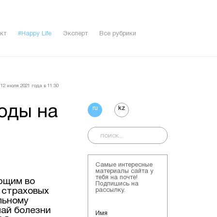
кт
#Happy Life
Эксперт
Все рубрики
12 июля 2021 года в 11:30
оды на
ru
kz
Самые интересные
материалы сайта у
тебя на почте!
ющим во
Подпишись на
 страховых
рассылку.
льному
чай болезни
Имя