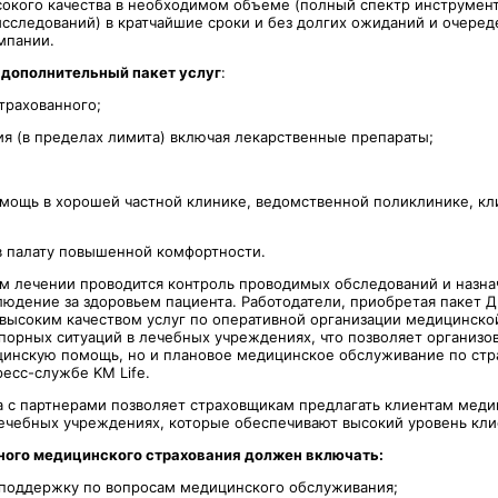
окого качества в необходимом объеме (полный спектр инструмен
исследований) в кратчайшие сроки и без долгих ожиданий и очеред
омпании.
 дополнительный пакет услуг
:
трахованного;
ия (в пределах лимита) включая лекарственные препараты;
омощь в хорошей частной клинике, ведомственной поликлинике, кли
 в палату повышенной комфортности.
м лечении проводится контроль проводимых обследований и назна
юдение за здоровьем пациента. Работодатели, приобретая пакет 
 высоким качеством услуг по оперативной организации медицинск
порных ситуаций в лечебных учреждениях, что позволяет организов
инскую помощь, но и плановое медицинское обслуживание по стра
есс-службе KM Life.
а с партнерами позволяет страховщикам предлагать клиентам мед
ечебных учреждениях, которые обеспечивают высокий уровень кли
ного медицинского страхования должен включать:
 поддержку по вопросам медицинского обслуживания;