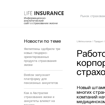
Рынок страхован
Информационно-
аналитический
сайт о страховании жизни
Новости по теме
LifeInsurance
/
Продукт
/
Филиппины одобрили три
Работ
новых гендерно-
ориентированных
корпо
продукта страхования
жизни
страх
Bestow запускает
платформу для
пенсионных аннуитетов
Новый штамм
многих стра
Как в Австралии
компаний на
страхование жизни и
аннуитеты влияют на
медицинском