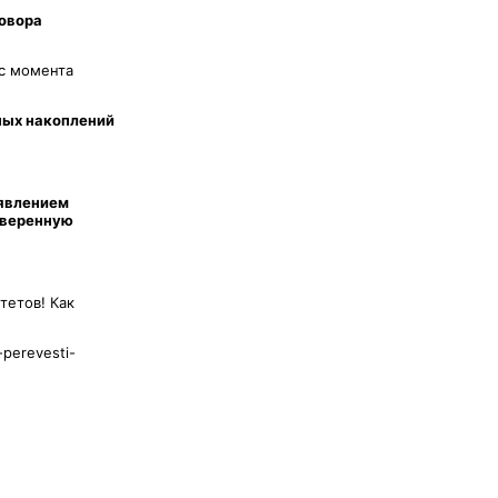
говора
 с момента
ных накоплений
аявлением
оверенную
тетов! Как
-perevesti-