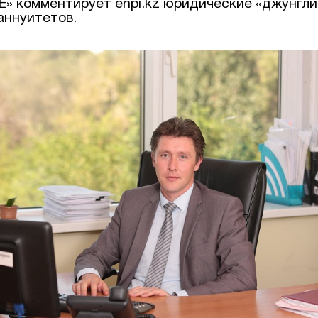
» комментирует enpi.kz юридические «джунгли
аннуитетов.