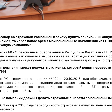
оговор со страховой компанией и захочу купить пенсионный аннуи
сию», то через какое время мои пенсионные накопления из ЕНП
аховую компанию?
Закона РК «О пенсионном обеспечении в Республике Казахстан» ЕНП
енсионные накопления в выбранную вами страховую компанию в ср
с даты получения документов клиента о заключении договора со ст
я компания может получать с клиента, который решит перевести
НПФ?
к РК в своем постановлении № 194 от 20.10.2015 года обозначил, 
 страховой компании на ведение дела по заключаемым договорам 
ая комиссионное вознаграждение, составляет не более 3% от разме
аждой страховой выплаты.
овые компании должны делать страховые выплаты по пенсионным
 С 1 января 2018 года периодичность страховых выплат по пенсио
месячной.