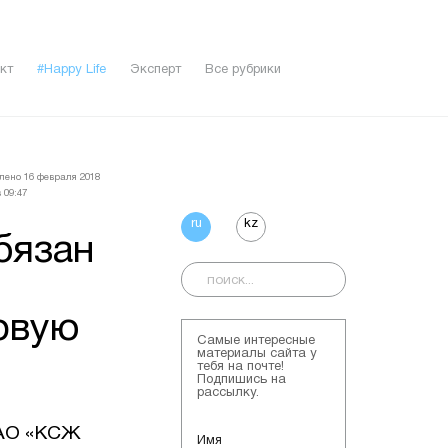
кт
#Happy Life
Эксперт
Все рубрики
лено 16 февраля 2018
 09:47
ru
kz
бязан
овую
Самые интересные
материалы сайта у
тебя на почте!
Подпишись на
рассылку.
 АО «КСЖ
Имя