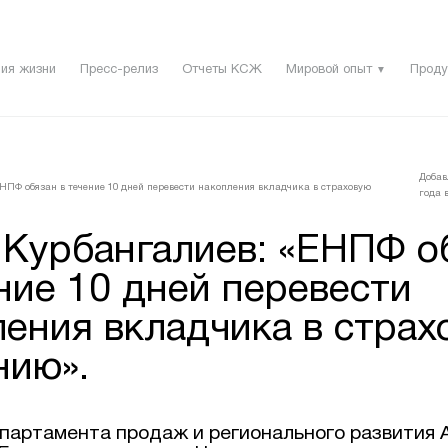
ия жизни
Пресс-релиз
Отчеты КСЖ
Мировой опыт
Проду
▼
Добав
НПФ обязан в течение 10 дней перевести накопления вкладчика в страховую
года в
 Курбангалиев: «ЕНПФ о
ние 10 дней перевести
ления вкладчика в страх
нию».
партамента продаж и регионального развития