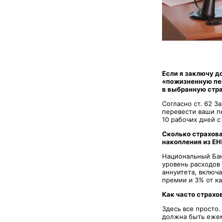
Если я заключу д
«пожизненную пен
в выбранную стр
Согласно ст. 62 
перевести ваши п
10 рабочих дней 
Сколько страхова
накопления из Е
Национальный Бан
уровень расходов
аннуитета, включ
премии и 3% от к
Как часто страх
Здесь все просто.
должна быть еже