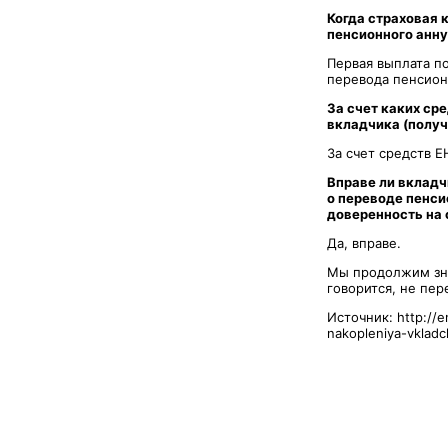
Когда страховая 
пенсионного анну
Первая выплата п
перевода пенсион
За счет каких ср
вкладчика (получ
За счет средств Е
Вправе ли вкладч
о переводе пенс
доверенность на 
Да, вправе.
Мы продолжим зна
говорится, не пер
Источник: http://e
nakopleniya-vklad