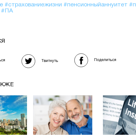
ие
#страхованиежизни
#пенсионныйаннуитет
#п
е
#ПА
СЯ
Поделиться
ься
Твитнуть
АКЖЕ