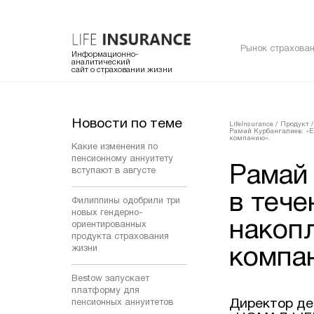
Рынок страхован
Информационно-
аналитический
сайт о страховании жизни
Новости по теме
LifeInsurance
/
Продукт
/
Рамай Курбангалиев: «Е
компанию».
Какие изменения по
пенсионному аннуитету
Рамай
вступают в августе
в тече
Филиппины одобрили три
новых гендерно-
накоп
ориентированных
продукта страхования
жизни
компа
Bestow запускает
платформу для
Директор де
пенсионных аннуитетов