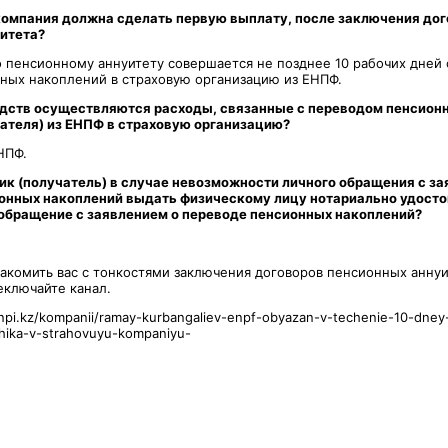
компания должна сделать первую выплату, после заключения до
итета?
о пенсионному аннуитету совершается не позднее 10 рабочих дней
ных накоплений в страховую организацию из ЕНПФ.
едств осуществляются расходы, связанные с переводом пенсион
ателя) из ЕНПФ в страховую организацию?
НПФ.
ик (получатель) в случае невозможности личного обращения с з
ионных накоплений выдать физическому лицу нотариально удост
обращение с заявлением о переводе пенсионных накоплений?
комить вас с тонкостями заключения договоров пенсионных аннуи
еключайте канал.
npi.kz/kompanii/ramay-kurbangaliev-enpf-obyazan-v-techenie-10-dney
chika-v-strahovuyu-kompaniyu-