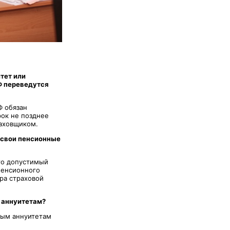
тет или
Ф переведутся
Ф обязан
ок не позднее
раховщиком.
 свои пенсионные
что допустимый
пенсионного
ра страховой
 аннуитетам?
нным аннуитетам