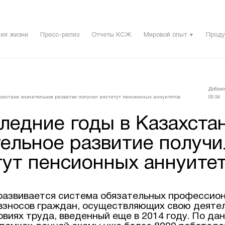
ия жизни
Пресс-релиз
Отчеты КСЖ
Мировой опыт
Проду
▼
Добавл
захстане значительное развитие получил институт пенсионных аннуитетов
05:54
ледние годы в Казахста
тельное развитие получи
тут пенсионных аннуите
 развивается система обязательных профессио
взносов граждан, осуществляющих свою деятел
овиях труда, введенный еще в 2014 году. По да