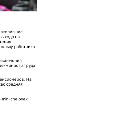
 накопившие
выхода на
тения
пользу работника
беспечения
це-министр труда
пенсионеров. На
как средняя
2-mln-chelovek