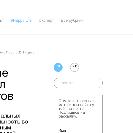
кт
#Happy Life
Эксперт
Все рубрики
ено 7 мартa 2018 года в
ru
kz
не
л
тов
Самые интересные
материалы сайта у
тебя на почте!
Подпишись на
нальных
рассылку.
ьность во
нным
Имя