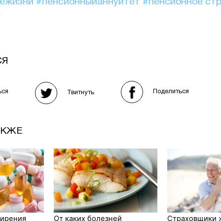
иежизни
#пенсионныйаннуитет
#пенсионное ст
А
СЯ
Поделиться
ься
Твитнуть
АКЖЕ
жирения
От каких болезней
Страховщики 