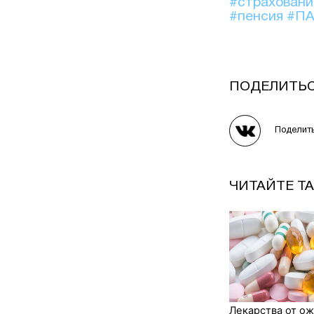
#страхован
#пенсия
#П
ПОДЕЛИТЬ
Поделит
ЧИТАЙТЕ Т
Лекарства от о