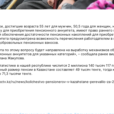
ки, достигшие возраста 55 лет для мужчин, 50,5 года для женщин,
у для приобретения пенсионного аннуитета, имеют право раннего 
я обеспечения достаточности пенсионных накоплений для приобре
итета предусмотрена возможность перечисления работодателем в 
обровольных пенсионных взносов.
та по этому вопросу будет направлена на выработку механизмов о
ионных аннуитетов для указанных категорий», – сообщала ранее ви
лана Жакупова.
татистике в нашей республике числится 2 миллиона 140 тысяч 117 
ый размер пенсии в Казахстане составляет 49 тысяч тенге, тогда 
 71,3 тысячи тенге.
bctv.kz/ru/news/kolichestvo-pensionerov-v-kazahstane-perevalilo-za-