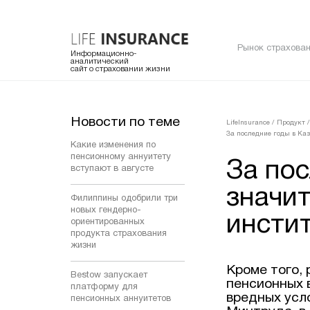
Рынок страхован
Информационно-
аналитический
сайт о страховании жизни
Новости по теме
LifeInsurance
/
Продукт
/
За последние годы в Ка
Какие изменения по
пенсионному аннуитету
За пос
вступают в августе
значи
Филиппины одобрили три
новых гендерно-
инсти
ориентированных
продукта страхования
жизни
Кроме того,
Bestow запускает
пенсионных 
платформу для
вредных усл
пенсионных аннуитетов