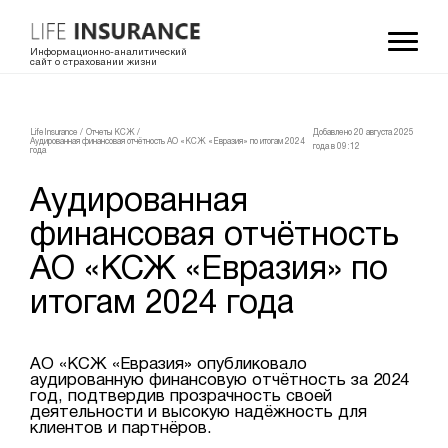
Информационно-аналитический
сайт о страховании жизни
LifeInsurance
/
Отчеты КСЖ
/
Добавлено 20 августа 2025
Аудированная финансовая отчётность АО «КСЖ «Евразия» по итогам 2024
года в 09:12
года
Аудированная
финансовая отчётность
АО «КСЖ «Евразия» по
итогам 2024 года
АО «КСЖ «Евразия» опубликовало
аудированную финансовую отчётность за 2024
год, подтвердив прозрачность своей
деятельности и высокую надёжность для
клиентов и партнёров.