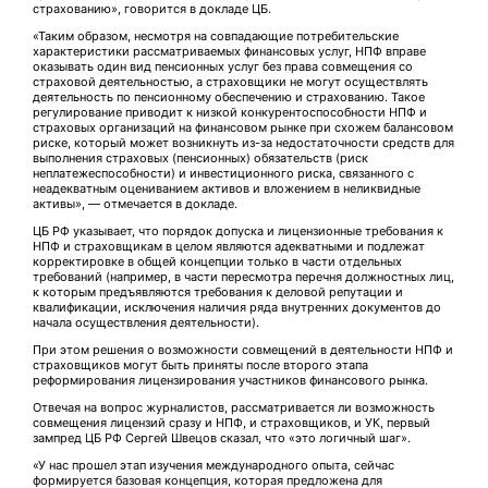
страхованию», говорится в докладе ЦБ.
«Таким образом, несмотря на совпадающие потребительские
характеристики рассматриваемых финансовых услуг, НПФ вправе
оказывать один вид пенсионных услуг без права совмещения со
страховой деятельностью, а страховщики не могут осуществлять
деятельность по пенсионному обеспечению и страхованию. Такое
регулирование приводит к низкой конкурентоспособности НПФ и
страховых организаций на финансовом рынке при схожем балансовом
риске, который может возникнуть из-за недостаточности средств для
выполнения страховых (пенсионных) обязательств (риск
неплатежеспособности) и инвестиционного риска, связанного с
неадекватным оцениванием активов и вложением в неликвидные
активы», — отмечается в докладе.
ЦБ РФ указывает, что порядок допуска и лицензионные требования к
НПФ и страховщикам в целом являются адекватными и подлежат
корректировке в общей концепции только в части отдельных
требований (например, в части пересмотра перечня должностных лиц,
к которым предъявляются требования к деловой репутации и
квалификации, исключения наличия ряда внутренних документов до
начала осуществления деятельности).
При этом решения о возможности совмещений в деятельности НПФ и
страховщиков могут быть приняты после второго этапа
реформирования лицензирования участников финансового рынка.
Отвечая на вопрос журналистов, рассматривается ли возможность
совмещения лицензий сразу и НПФ, и страховщиков, и УК, первый
зампред ЦБ РФ Сергей Швецов сказал, что «это логичный шаг».
«У нас прошел этап изучения международного опыта, сейчас
формируется базовая концепция, которая предложена для