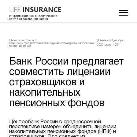
Информационно-аналитический
сайт о страховании жизни
LifeInsurance
/
Россия
/
Добавлено 24 декабря
Банк России предлагает совместить лицензии страховщиков и накопительных
2020 года в 14:21
пенсионных фондов
Банк России предлагает
совместить лицензии
страховщиков и
накопительных
пенсионных фондов
Центробанк России в среднесрочной
перспективе намерен объединить лицензии
накопительных пенсионных фондов (НПФ) и
страховщиков. Это следует из