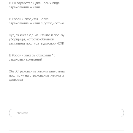
В РФ заработали два новых вида
страхования жизни
В России вводится новое
страхование жизни с доходностью
Суд взыскал 2,5 млн тенге в пользу
уборщицы, которую обманом
заставили подписать договор ИСЖ
В России хакеры обокрали 10
страховых компаний
СберСтрахование жизни запустила
подписку на страхование жизни и
здоровья