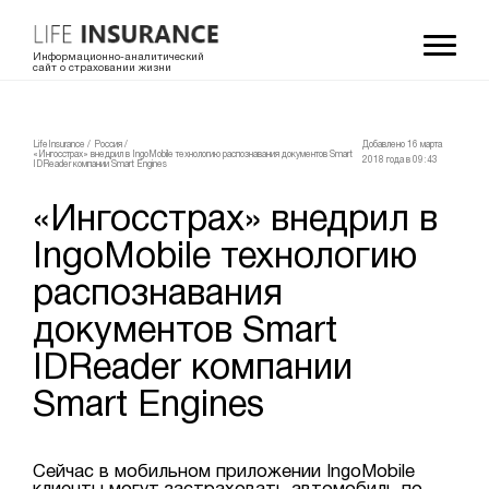
Информационно-аналитический
сайт о страховании жизни
LifeInsurance
/
Россия
/
Добавлено 16 мартa
«Ингосстрах» внедрил в IngoMobile технологию распознавания документов Smart
2018 года в 09:43
IDReader компании Smart Engines
«Ингосстрах» внедрил в
IngoMobile технологию
распознавания
документов Smart
IDReader компании
Smart Engines
Сейчас в мобильном приложении IngoMobile