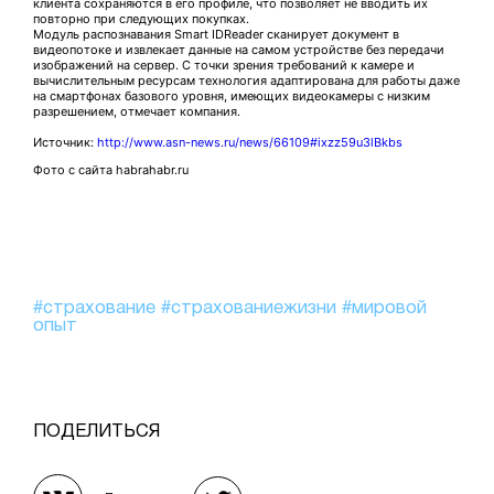
клиента сохраняются в его профиле, что позволяет не вводить их
повторно при следующих покупках.
Модуль распознавания Smart IDReader сканирует документ в
видеопотоке и извлекает данные на самом устройстве без передачи
изображений на сервер. С точки зрения требований к камере и
вычислительным ресурсам технология адаптирована для работы даже
на смартфонах базового уровня, имеющих видеокамеры с низким
разрешением, отмечает компания.
Источник:
http://www.asn-news.ru/news/66109#ixzz59u3lBkbs
Фото с сайта habrahabr.ru
#страхование
#страхованиежизни
#мировой
опыт
ПОДЕЛИТЬСЯ