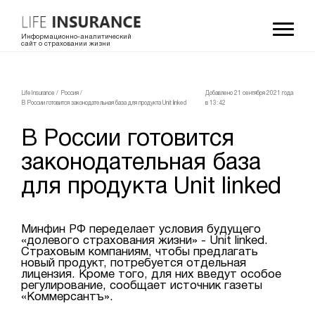
Информационно-аналитический
сайт о страховании жизни
LifeInsurance
/
Россия
/
Добавлено 21 сентября 2021 года
В России готовится законодательная база для продукта Unit linked
в 13:42
В России готовится
законодательная база
для продукта Unit linked
Минфин РФ переделает условия будущего
«долевого страхования жизни» - Unit linked.
Страховым компаниям, чтобы предлагать
новый продукт, потребуется отдельная
лицензия. Кроме того, для них введут особое
регулирование, сообщает источник газеты
«Коммерсантъ».