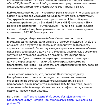
АО «КСЖ „Валют-Транзит Life“», причем непосредственно по причине
ликвидации материнского банка АО «Валют-Транзит Банк».
Ещё один важный момент: участники рынка компаний по страхованию
жизни оцениваются международными рейтинговыми агентствами.
Так, крупнейшая компания в секторе — Nomad Life — обладает
кредитным рейтингом от Standard & Poor’s (S&P) на уровне «ВВ+».
Прогноз по рейтингам — «Стабильный». Рейтинг по национальной
шкале — «kzAA». Подобные рейтинги считаются высокими даже по
сравнению с БВУ РК без госучастия.
В свою очередь, Национальный банк Казахстана состоит в
Международной ассоциации органов страхового надзора (IAIS). Это
означает, что регулятор тщательно контролирует деятельность
страховых компаний. По закону каждая страховая компания обязана
покрывать свои риски у другой страховой компании, чаще всего это
зарубежная страховая компания с высоким международным
рейтингом. Один страховщик перестраховывается с помощью
другого страховщика, и таким образом страховая сумма по
программам срочного и накопительного страхования гарантированно
выплачивается всем застрахованным.
Также можно отметить, что, согласно Налоговому кодексу
Республики Казахстан, взносы по договорам накопительного
страхования не облагаются подоходным налогом, а значит,
пользователь таких продуктов экономит 10%. Кроме того, деньги
защищены тайной вклада. Их невозможно конфисковать, и они не
подлежат разделу при разводе.
Источник:
http://ranking.kz/ru/a/infopovody/ustojchivyj-rost-i-
nadyozhnost-aktivy-kompanij-po-strahovaniyu-zhizni-uvelichilis-za-
god-na-27