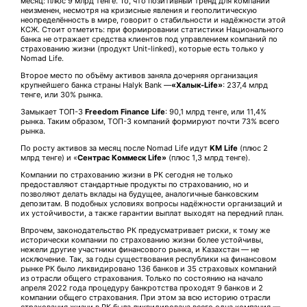
месяц: плюс 9 млрд тенге. То, что позитивный тренд для компании
неизменен, несмотря на кризисные явления и геополитическую
неопределённость в мире, говорит о стабильности и надёжности этой
КСЖ. Стоит отметить: при формировании статистики Национального
банка не отражает средства клиентов под управлением компаний по
страхованию жизни (продукт Unit-linked), которые есть только у
Nomad Life.
Второе место по объёму активов заняла дочерняя организация
крупнейшего банка страны Halyk Bank —
«Халык-Life»
: 237,4 млрд
тенге, или 30% рынка.
Замыкает ТОП-3
Freedom
Finance
Life
: 90,1 млрд тенге, или 11,4%
рынка. Таким образом, ТОП-3 компаний формируют почти 73% всего
рынка.
По росту активов за месяц после Nomad Life идут
KM Life
(плюс 2
млрд тенге) и «
Сентрас Коммеск Life»
(плюс 1,3 млрд тенге).
Компании по страхованию жизни в РК сегодня не только
предоставляют стандартные продукты по страхованию, но и
позволяют делать вклады на будущее, аналогичные банковским
депозитам. В подобных условиях вопросы надёжности организаций и
их устойчивости, а также гарантии выплат выходят на передний план.
Впрочем, законодательство РК предусматривает риски, к тому же
исторически компании по страхованию жизни более устойчивы,
нежели другие участники финансового рынка, и Казахстан — не
исключение. Так, за годы существования республики на финансовом
рынке РК было ликвидировано 136 банков и 35 страховых компаний
из отрасли общего страхования. Только по состоянию на начало
апреля 2022 года процедуру банкротства проходят 9 банков и 2
компании общего страхования. При этом за всю историю отрасли
страхования жизни в РК была ликвидирована всего одна компания —