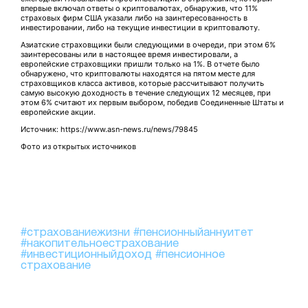
впервые включал ответы о криптовалютах, обнаружив, что 11%
страховых фирм США указали либо на заинтересованность в
инвестировании, либо на текущие инвестиции в криптовалюту.
Азиатские страховщики были следующими в очереди, при этом 6%
заинтересованы или в настоящее время инвестировали, а
европейские страховщики пришли только на 1%. В отчете было
обнаружено, что криптовалюты находятся на пятом месте для
страховщиков класса активов, которые рассчитывают получить
самую высокую доходность в течение следующих 12 месяцев, при
этом 6% считают их первым выбором, победив Соединенные Штаты и
европейские акции.
Источник: https://www.asn-news.ru/news/79845
Фото из открытых источников
#страхованиежизни
#пенсионныйаннуитет
#накопительноестрахование
#инвестиционныйдоход
#пенсионное
страхование