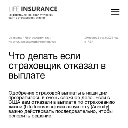
Информационно-аналитический
сайт о страховании жизни
LifeInsurance
/
Рынок страхования жизни
/
Добавлено 22 апреля 2025 года
Что делать если страховщик отказал в выплате
в 17:33
Что делать если
страховщик отказал в
выплате
Одобрение страховой выплаты в наши дни
превратилось в очень сложное дело. Если в
США вам отказали в выплате по страхованию
жизни (Life Insurance) или аннуитету (Annuity),
важно действовать последовательно, чтобы
оспорить решение.