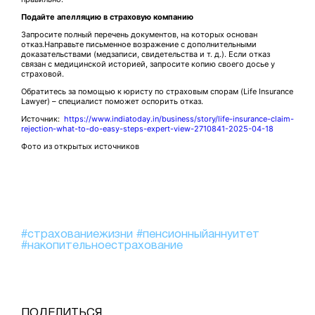
Подайте апелляцию в страховую компанию
Запросите полный перечень документов, на которых основан
отказ.Направьте письменное возражение с дополнительными
доказательствами (медзаписи, свидетельства и т. д.). Если отказ
связан с медицинской историей, запросите копию своего досье у
страховой.
Обратитесь за помощью к юристу по страховым спорам (Life Insurance
Lawyer) – специалист поможет оспорить отказ.
Источник:
https://www.indiatoday.in/business/story/life-insurance-claim-
rejection-what-to-do-easy-steps-expert-view-2710841-2025-04-18
Фото из открытых источников
#страхованиежизни
#пенсионныйаннуитет
#накопительноестрахование
ПОДЕЛИТЬСЯ