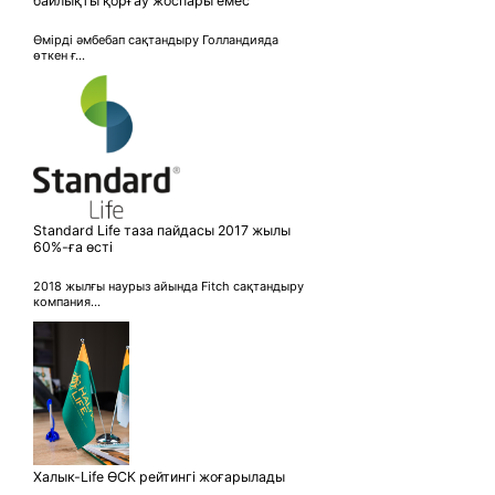
байлықты қорғау жоспары емес
Өмірді әмбебап сақтандыру Голландияда
өткен ғ...
Standard Life таза пайдасы 2017 жылы
60%-ға өсті
2018 жылғы наурыз айында Fitch сақтандыру
компания...
Халык-Life ӨСК рейтингі жоғарылады