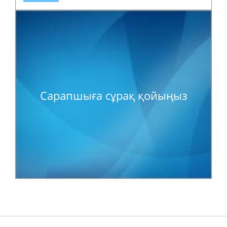
Сарапшыға сұрақ қойыңыз