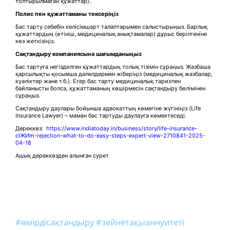
толтырылмаған құжаттар).
Полис пен құжаттаманы тексеріңіз
Бас тарту себебін келісімшарт талаптарымен салыстырыңыз. Барлық
құжаттардың (өтініш, медициналық анықтамалар) дұрыс берілгеніне
көз жеткізіңіз.
Сақтандыру компаниясына шағымданыңыз
Бас тартуға негізделген құжаттардың толық тізімін сұраңыз. Жазбаша
қарсылықты қосымша дәлелдермен жіберіңіз (медициналық жазбалар,
куәліктер және т.б.). Егер бас тарту медициналық тарихпен
байланысты болса, құжаттаманың көшірмесін сақтандыру бөлімінен
сұраңыз.
Сақтандыру даулары бойынша адвокаттың көмегіне жүгініңіз (Life
Insurance Lawyer) – маман бас тартуды даулауға көмектеседі.
Дереккөз:
https://www.indiatoday.in/business/story/life-insurance-
clЖИm-rejection-what-to-do-easy-steps-expert-view-2710841-2025-
04-18
Ашық дереккөзден алынған сурет
#өмірдісақтандыру
#зейнетақыаннуитеті