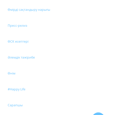
Өмірді сақтандыру нарығы
Пресс-релиз
ӨСК есептері
Әлемдік тәжірибе
Өнім
#Happy Life
Сарапшы