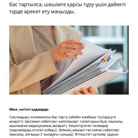
бас тартылса, шешімге қарсы тұру үшін дәйекті
түрде әрекет ету маңызды.
Міне, негізгі қадамдар:
Сақтандыру компаниясы бас тарту себебін жазбаша түсіндіруге
міндетті. Ықтимал себептері: келісімшарт талаптарын бұзу (мысалы,
ашылмаған медициналық ақпарат). Кешіктірілген төлемдер
(жарналарды өткізіп жіберу). Өлімнің алынып тасталған себептері
(мысалы, алғашқы 2 жылдағы суицид). Өтініштегі қателер (дұрыс