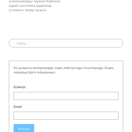
компаниялары тәуекел бейініне
қарай капиталға қадағалау
үстемесін төлеуі мүмкін
Ең қызықты материалдар сіздің электронды поштаңызда. Біздің
жаңалықтарға жазылыңыз.
Есіміңіз
Email
Жазылу