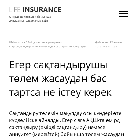
Өмірді сақтандыру бойынша
ақпаратты-талдамалық сайт
LifeInsurance
/
Өмірді сақтандыру нарығы
/
Добавлено 22 апреля
Егер сақтандырушы төлем жасаудан бас тартса не істеу керек
2025 года в 17:33
Егер сақтандырушы
төлем жасаудан бас
тартса не істеу керек
Сақтандыру төлемін мақұлдау осы күндері өте
күрделі іске айналды. Егер сізге АҚШ-та өмірді
сақтандыру (өмірді сақтандыру) немесе
аннуитет (мерейтой) бойынша төлем жасаудан