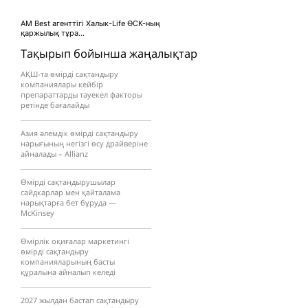
AM Best агенттігі Халык-Life ӨСК-ның
қаржылық тұра...
Тақырып бойынша жаңалықтар
АҚШ-та өмірді сақтандыру
компаниялары кейбір
препараттарды тәуекел факторы
ретінде бағалайды
Азия әлемдік өмірді сақтандыру
нарығының негізгі өсу драйверіне
айналады – Allianz
Өмірді сақтандырушылар
сайдкарлар мен қайталама
нарықтарға бет бұруда —
McKinsey
Өмірлік оқиғалар маркетингі
өмірді сақтандыру
компанияларының басты
құралына айналып келеді
2027 жылдан бастап сақтандыру