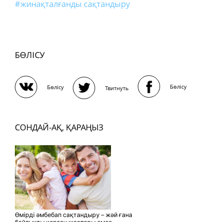
#жинақталғанды сақтандыру
БӨЛІСУ
Бөлісу
Бөлісу
Твитнуть
СОНДАЙ-АҚ, ҚАРАҢЫЗ
Өмірді әмбебап сақтандыру – жәй ғана